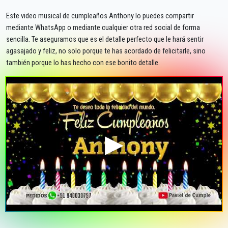
Este video musical de cumpleaños Anthony lo puedes compartir
mediante WhatsApp o mediante cualquier otra red social de forma
sencilla. Te aseguramos que es el detalle perfecto que le hará sentir
agasajado y feliz, no solo porque te has acordado de felicitarle, sino
también porque lo has hecho con ese bonito detalle.