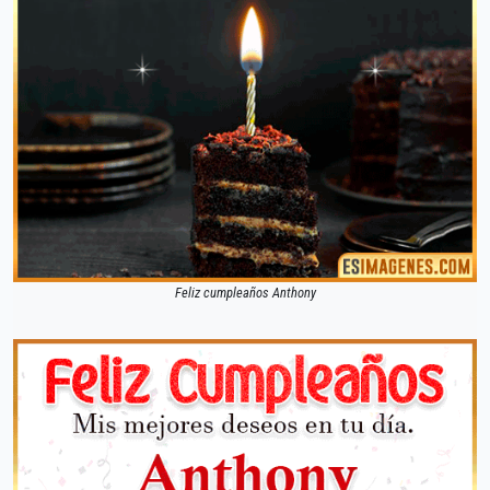
Feliz cumpleaños Anthony