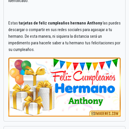
identificado.
Estas
tarjetas de feliz cumpleaños hermano Anthony
las puedes
descargar o compartir en sus redes sociales para agasajar a tu
hermano. De esta manera, ni siquiera la distancia será un
impedimento para hacerle saber a tu hermano tus felicitaciones por
su cumpleaños.