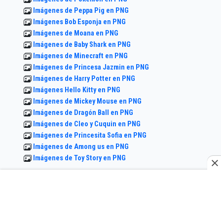
Imágenes de Peppa Pig en PNG
Imágenes Bob Esponja en PNG
Imágenes de Moana en PNG
Imágenes de Baby Shark en PNG
Imágenes de Minecraft en PNG
Imágenes de Princesa Jazmin en PNG
Imágenes de Harry Potter en PNG
Imágenes Hello Kitty en PNG
Imágenes de Mickey Mouse en PNG
Imágenes de Dragón Ball en PNG
Imágenes de Cleo y Cuquin en PNG
Imágenes de Princesita Sofia en PNG
Imágenes de Among us en PNG
Imágenes de Toy Story en PNG
Ver todas las imágenes PNG