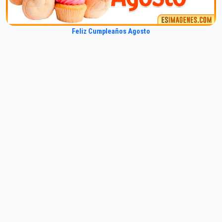
Feliz Cumpleaños Agosto