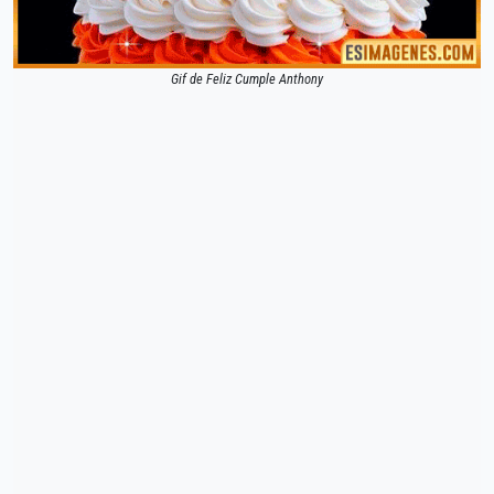
Gif de Feliz Cumple Anthony