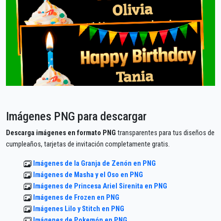
Imágenes PNG para descargar
Descarga imágenes en formato PNG
transparentes para tus diseños de
cumpleaños, tarjetas de invitación completamente gratis.
Imágenes de la Granja de Zenón en PNG
Imágenes de Masha y el Oso en PNG
Imágenes de Princesa Ariel Sirenita en PNG
Imágenes de Frozen en PNG
Imágenes Lilo y Stitch en PNG
Imágenes de Pokemón en PNG