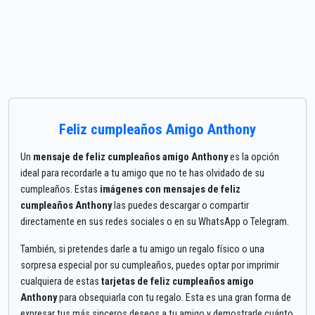
Feliz cumpleaños Amigo Anthony
Un
mensaje de feliz cumpleaños amigo Anthony
es la opción
ideal para recordarle a tu amigo que no te has olvidado de su
cumpleaños. Estas
imágenes con mensajes de feliz
cumpleaños Anthony
las puedes descargar o compartir
directamente en sus redes sociales o en su WhatsApp o Telegram.
También, si pretendes darle a tu amigo un regalo físico o una
sorpresa especial por su cumpleaños, puedes optar por imprimir
cualquiera de estas
tarjetas de feliz cumpleaños amigo
Anthony
para obsequiarla con tu regalo. Esta es una gran forma de
expresar tus más sinceros deseos a tu amigo y demostrarle cuánto