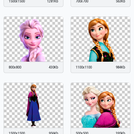
1500x1500
1281Kb
700x700
563Kb
800x800
430Kb
1100x1100
984Kb
1500x1500
956Kb
500x500
395Kb