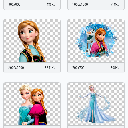
900x900
433Kb
1000x1000
718Kb
2000x2000
3251Kb
700x700
805Kb