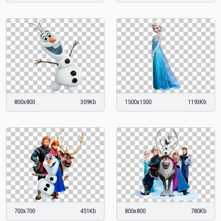
800x800
309Kb
1500x1500
1193Kb
700x700
451Kb
800x800
780Kb