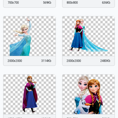
700x700
569Kb
800x800
636Kb
2000x2000
3114Kb
2000x2000
2483Kb