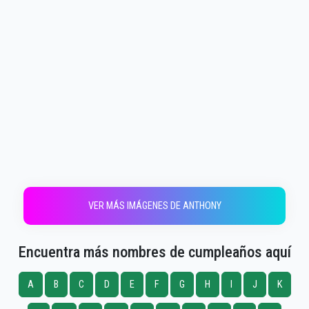
VER MÁS IMÁGENES DE ANTHONY
Encuentra más nombres de cumpleaños aquí
A
B
C
D
E
F
G
H
I
J
K