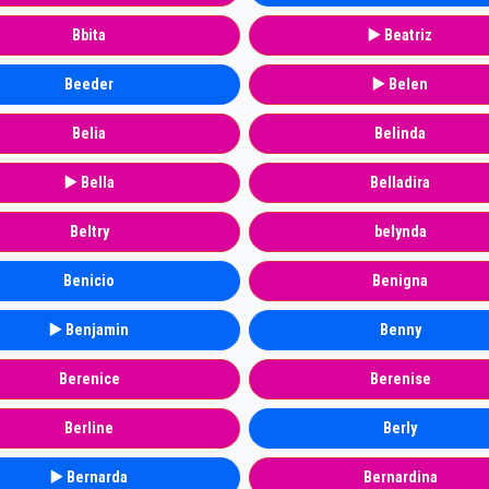
Bbita
▶️ Beatriz
Beeder
▶️ Belen
Belia
Belinda
▶️ Bella
Belladira
Beltry
belynda
Benicio
Benigna
▶️ Benjamin
Benny
Berenice
Berenise
Berline
Berly
▶️ Bernarda
Bernardina