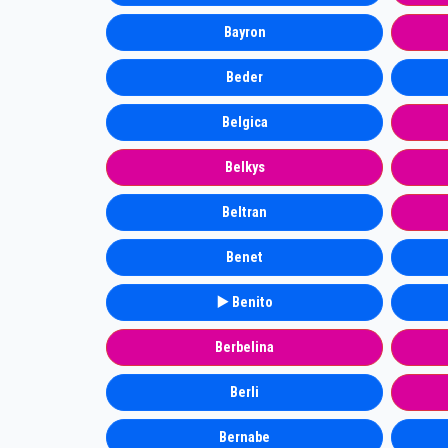
Bayron
Beder
Belgica
Belkys
Beltran
Benet
▶️ Benito
Berbelina
Berli
Bernabe