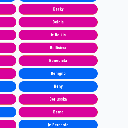
Becky
Belgia
▶️ Belkis
Bellísima
Benedicta
Benigno
Beny
Beriusska
Berna
▶️ Bernardo