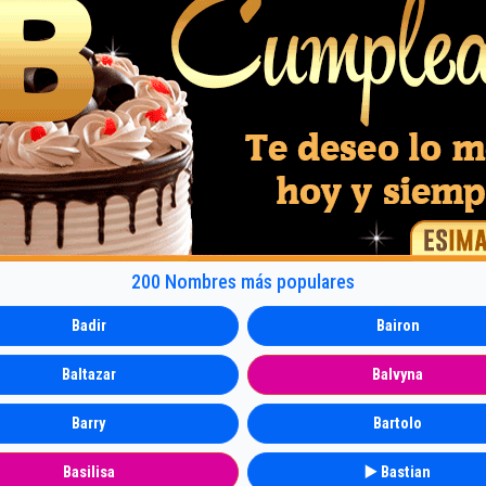
200 Nombres más populares
Badir
Bairon
Baltazar
Balvyna
Barry
Bartolo
Basilisa
▶️ Bastian