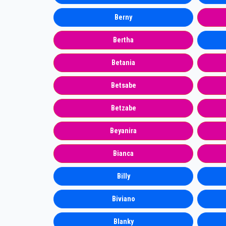
Berny
Bertha
Betania
Betsabe
Betzabe
Beyanira
Bianca
Billy
Biviano
Blanky