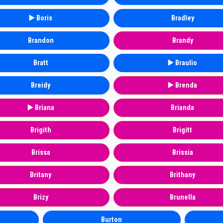
▶️ Boris
Bradley
Brandon
Brandy
Bratt
▶️ Braulio
Breidy
▶️ Brenda
▶️ Briana
Brianda
Brigith
Brigitt
Brissa
Brissia
Britany
Brithany
Brizy
Brunella
Burton