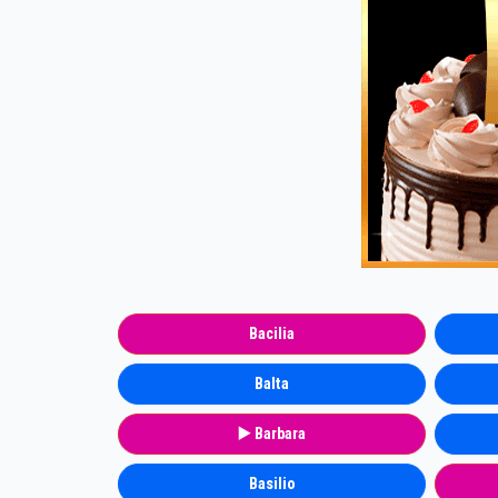
Bacilia
Balta
▶️ Barbara
Basilio