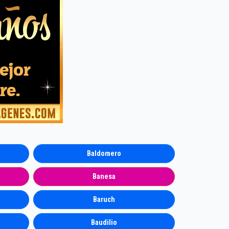
Baldomero
Banesa
Baruch
Baudilio