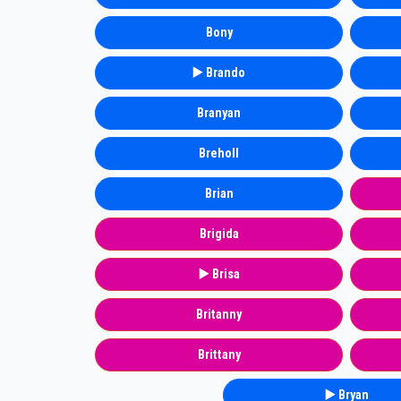
Bony
▶️ Brando
Branyan
Breholl
Brian
Brigida
▶️ Brisa
Britanny
Brittany
▶️ Bryan