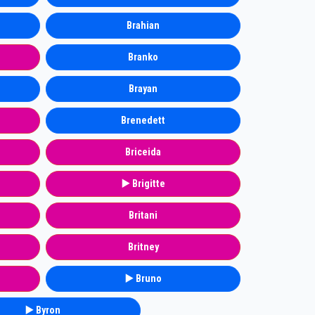
Brahian
Branko
Brayan
Brenedett
Briceida
▶️ Brigitte
Britani
Britney
▶️ Bruno
▶️ Byron