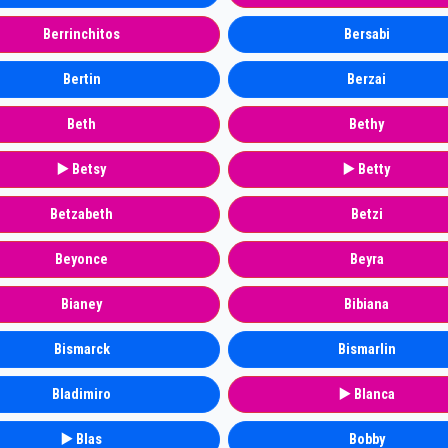
Berrinchitos
Bersabi
Bertin
Berzai
Beth
Bethy
▶️ Betsy
▶️ Betty
Betzabeth
Betzi
Beyonce
Beyra
Bianey
Bibiana
Bismarck
Bismarlin
Bladimiro
▶️ Blanca
▶️ Blas
Bobby