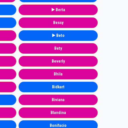
▶️ Berta
Bessy
▶️ Beto
Bety
Beverly
Bhila
Bidkart
Biviana
Blandina
Bonifacio