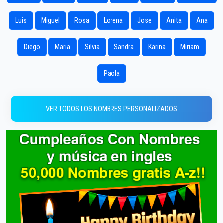
Luis
Miguel
Rosa
Lorena
Jose
Anita
Ana
Diego
Maria
Silvia
Sandra
Karina
Miriam
Paola
VER TODOS LOS NOMBRES PERSONALIZADOS