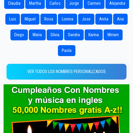
Claudia
Martha
Carlos
Jorge
Carmen
Alejandra
Luis
Miguel
Rosa
Lorena
Jose
Anita
Ana
Diego
Maria
Silvia
Sandra
Karina
Miriam
Paola
VER TODOS LOS NOMBRES PERSONALIZADOS