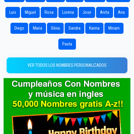
Luis
Miguel
Rosa
Lorena
Jose
Anita
Ana
Diego
Maria
Silvia
Sandra
Karina
Miriam
Paola
VER TODOS LOS NOMBRES PERSONALIZADOS