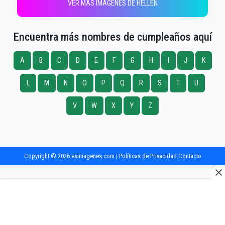
VER MÁS IMÁGENES DE HELLEN
Encuentra más nombres de cumpleaños aquí
A
B
C
D
E
F
G
H
I
J
K
L
M
N
O
P
Q
R
S
T
U
V
W
X
Y
Z
Copyright © 2026 esimagenes.com |
Políticas de Privacidad
Contacto