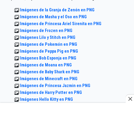
Imágenes de la Granja de Zenón en PNG
Imágenes de Masha y el Oso en PNG
Imágenes de Princesa Ariel Sirenita en PNG
Imágenes de Frozen en PNG
Imágenes Lilo y Stitch en PNG
Imágenes de Pokemón en PNG
Imágenes de Peppa Pig en PNG
Imágenes Bob Esponja en PNG
Imágenes de Moana en PNG
Imágenes de Baby Shark en PNG
Imágenes de Minecraft en PNG
Imágenes de Princesa Jazmin en PNG
Imágenes de Harry Potter en PNG
Imágenes Hello Kitty en PNG
Imágenes de Mickey Mouse en PNG
Imágenes de Dragón Ball en PNG
Imágenes de Cleo y Cuquin en PNG
Imágenes de Princesita Sofia en PNG
Imágenes de Among us en PNG