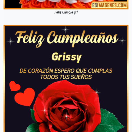
Feliz Cumple gif