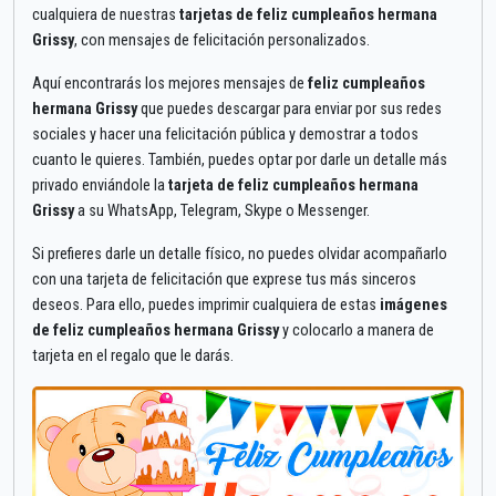
cualquiera de nuestras
tarjetas de feliz cumpleaños hermana
Grissy
, con mensajes de felicitación personalizados.
Aquí encontrarás los mejores mensajes de
feliz cumpleaños
hermana Grissy
que puedes descargar para enviar por sus redes
sociales y hacer una felicitación pública y demostrar a todos
cuanto le quieres. También, puedes optar por darle un detalle más
privado enviándole la
tarjeta de feliz cumpleaños hermana
Grissy
a su WhatsApp, Telegram, Skype o Messenger.
Si prefieres darle un detalle físico, no puedes olvidar acompañarlo
con una tarjeta de felicitación que exprese tus más sinceros
deseos. Para ello, puedes imprimir cualquiera de estas
imágenes
de feliz cumpleaños hermana Grissy
y colocarlo a manera de
tarjeta en el regalo que le darás.