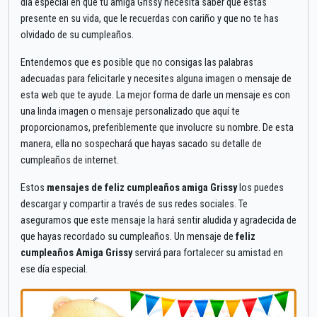
día especial en que tu amiga Grissy necesita saber que estás
presente en su vida, que le recuerdas con cariño y que no te has
olvidado de su cumpleaños.
Entendemos que es posible que no consigas las palabras
adecuadas para felicitarle y necesites alguna imagen o mensaje de
esta web que te ayude. La mejor forma de darle un mensaje es con
una linda imagen o mensaje personalizado que aquí te
proporcionamos, preferiblemente que involucre su nombre. De esta
manera, ella no sospechará que hayas sacado su detalle de
cumpleaños de internet.
Estos
mensajes de feliz cumpleaños amiga Grissy
los puedes
descargar y compartir a través de sus redes sociales. Te
aseguramos que este mensaje la hará sentir aludida y agradecida de
que hayas recordado su cumpleaños. Un mensaje de
feliz
cumpleaños Amiga Grissy
servirá para fortalecer su amistad en
ese día especial.