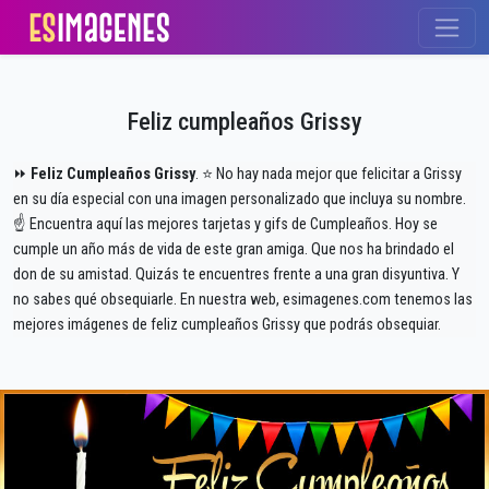
Feliz cumpleaños Grissy
⏩
Feliz Cumpleaños Grissy
. ⭐ No hay nada mejor que felicitar a Grissy
en su día especial con una imagen personalizado que incluya su nombre.
☝ Encuentra aquí las mejores tarjetas y gifs de Cumpleaños. Hoy se
cumple un año más de vida de este gran amiga. Que nos ha brindado el
don de su amistad. Quizás te encuentres frente a una gran disyuntiva. Y
no sabes qué obsequiarle. En nuestra web, esimagenes.com tenemos las
mejores imágenes de feliz cumpleaños Grissy que podrás obsequiar.