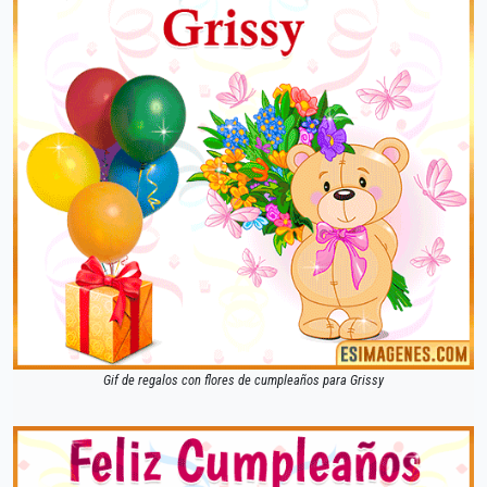
Gif de regalos con flores de cumpleaños para Grissy