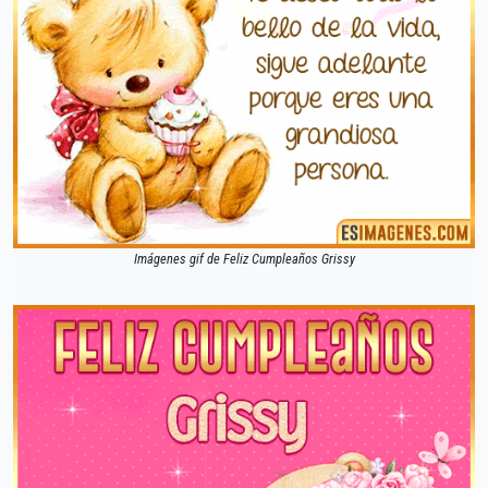
Imágenes gif de Feliz Cumpleaños Grissy