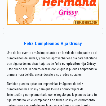
Feliz Cumpleaños Hija Grissy
Uno de los eventos más importantes en la vida de todo padre es el
cumpleaños de su hija, y puedes aprovechar ese día para felicitarle
con alguna de nuestras tarjetas de
feliz cumpleaños hija Grissy
.
Este puede ser un bonito detalle con el que la puedes sorprender a
primera hora del día, enviándoselo a sus redes sociales.
También puedes optar por imprimir las imágenes de feliz
cumpleaños hija Grissy para que lo uses como tarjeta de
felicitación y complementarlo con el regalo que le pienses dar a tu
hija. Recuerda, en el cumpleaños de tu hija Grissy, es el momento
perfecto para recordarle que la amas y le tienes como tu más