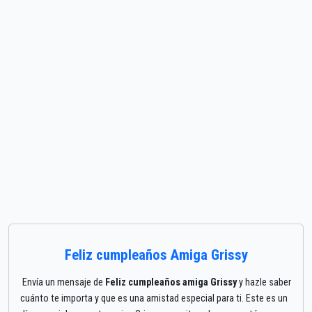
Feliz cumpleaños Amiga Grissy
Envía un mensaje de
Feliz cumpleaños amiga Grissy
y hazle saber
cuánto te importa y que es una amistad especial para ti. Este es un