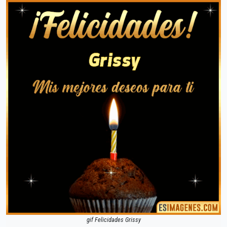
gif Felicidades Grissy