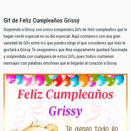
Gif de Feliz Cumpleaños Grissy
Sorprende a Grissy con estos estupendos Gifs de feliz cumpleaños que le
hagan sentir especial en su día especial. Aquí contamos con una gran
variedad de Gifs entre los que puedes elegir el que consideres que más le
gustará a Grissy. Te aseguramos que Ana seguramente quedará fascinada
y sorprendida con cualquiera de estos Gifs, pues todos contienen
mensajes con palabras emotivas que le llegarán al corazón a Grissy.