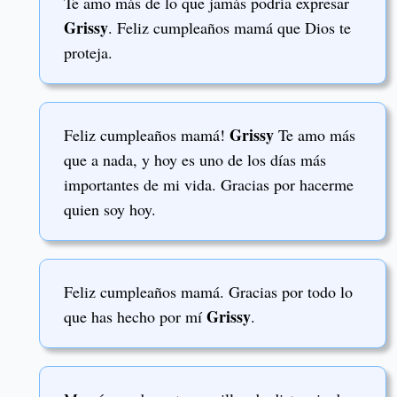
Te amo más de lo que jamás podría expresar
Grissy
. Feliz cumpleaños mamá que Dios te
proteja.
Grissy
Feliz cumpleaños mamá!
Te amo más
que a nada, y hoy es uno de los días más
importantes de mi vida. Gracias por hacerme
quien soy hoy.
Feliz cumpleaños mamá. Gracias por todo lo
Grissy
que has hecho por mí
.