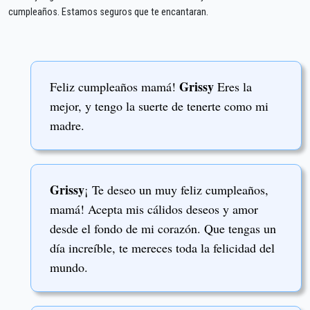
cumpleaños. Estamos seguros que te encantaran.
Grissy
Feliz cumpleaños mamá!
Eres la
mejor, y tengo la suerte de tenerte como mi
madre.
Grissy
¡ Te deseo un muy feliz cumpleaños,
mamá! Acepta mis cálidos deseos y amor
desde el fondo de mi corazón. Que tengas un
día increíble, te mereces toda la felicidad del
mundo.