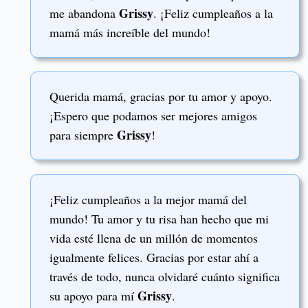
Grissy
me abandona
. ¡Feliz cumpleaños a la
mamá más increíble del mundo!
Querida mamá, gracias por tu amor y apoyo.
¡Espero que podamos ser mejores amigos
Grissy
para siempre
!
¡Feliz cumpleaños a la mejor mamá del
mundo! Tu amor y tu risa han hecho que mi
vida esté llena de un millón de momentos
igualmente felices. Gracias por estar ahí a
través de todo, nunca olvidaré cuánto significa
Grissy
su apoyo para mí
.