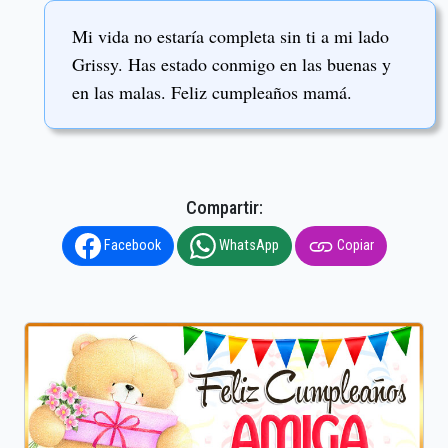
Mi vida no estaría completa sin ti a mi lado
Grissy. Has estado conmigo en las buenas y
en las malas. Feliz cumpleaños mamá.
Compartir:
Facebook
WhatsApp
Copiar