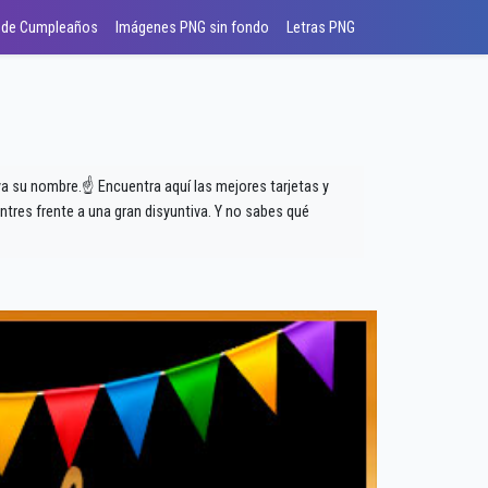
 de Cumpleaños
Imágenes PNG sin fondo
Letras PNG
uya su nombre.☝ Encuentra aquí las mejores tarjetas y
tres frente a una gran disyuntiva. Y no sabes qué