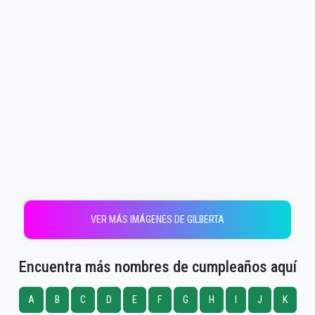
VER MÁS IMÁGENES DE GILBERTA
Encuentra más nombres de cumpleaños aquí
A
B
C
D
E
F
G
H
I
J
K