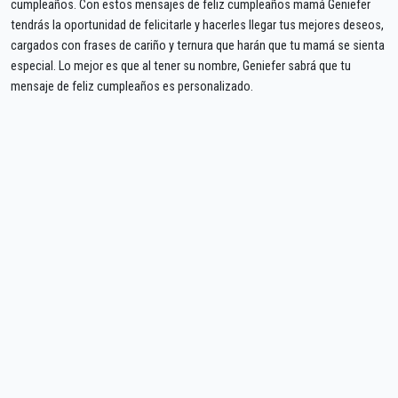
cumpleaños. Con estos mensajes de feliz cumpleaños mamá Geniefer
tendrás la oportunidad de felicitarle y hacerles llegar tus mejores deseos,
cargados con frases de cariño y ternura que harán que tu mamá se sienta
especial. Lo mejor es que al tener su nombre, Geniefer sabrá que tu
mensaje de feliz cumpleaños es personalizado.