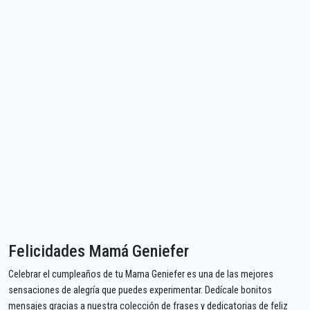
Felicidades Mamá Geniefer
Celebrar el cumpleaños de tu Mama Geniefer es una de las mejores
sensaciones de alegría que puedes experimentar. Dedícale bonitos
mensajes gracias a nuestra colección de frases y dedicatorias de feliz