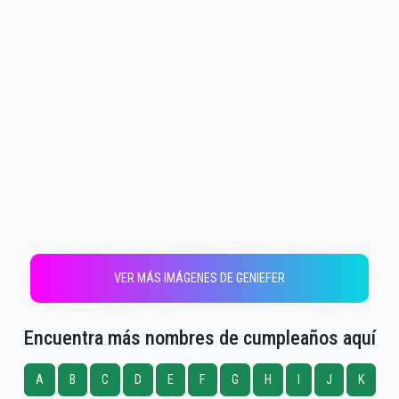
VER MÁS IMÁGENES DE GENIEFER
Encuentra más nombres de cumpleaños aquí
A
B
C
D
E
F
G
H
I
J
K