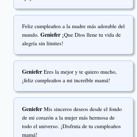
Feliz cumpleaños a la madre más adorable del
Geniefer
mundo.
¡Que Dios llene tu vida de
alegría sin límites!
Geniefer
Eres la mejor y te quiero mucho,
¡feliz cumpleaños a mi increíble mamá!
Geniefer
Mis sinceros deseos desde el fondo
de mi corazón a la mujer más hermosa de
todo el universo. ¡Disfruta de tu cumpleaños
mamá!