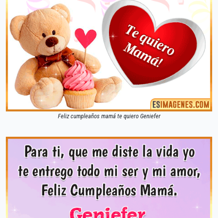
Feliz cumpleaños mamá te quiero Geniefer