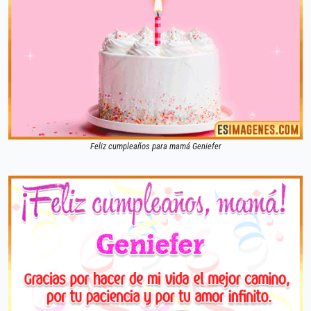
Feliz cumpleaños para mamá Geniefer