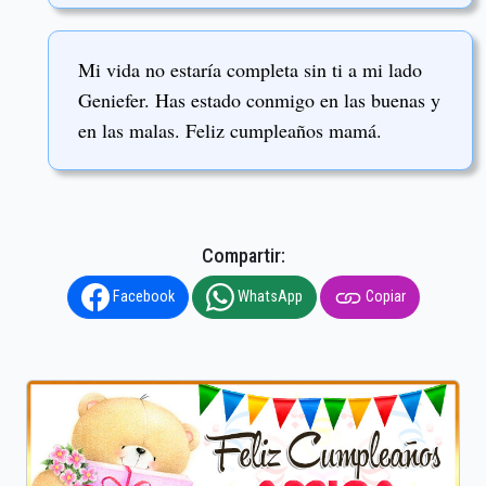
Mi vida no estaría completa sin ti a mi lado
Geniefer. Has estado conmigo en las buenas y
en las malas. Feliz cumpleaños mamá.
Compartir:
Facebook
WhatsApp
Copiar