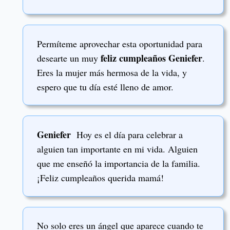
Permíteme aprovechar esta oportunidad para
feliz cumpleaños Geniefer
desearte un muy
.
Eres la mujer más hermosa de la vida, y
espero que tu día esté lleno de amor.
Geniefer
Hoy es el día para celebrar a
alguien tan importante en mi vida. Alguien
que me enseñó la importancia de la familia.
¡Feliz cumpleaños querida mamá!
No solo eres un ángel que aparece cuando te