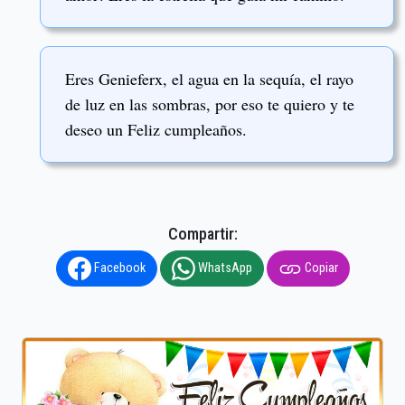
Eres Genieferx, el agua en la sequía, el rayo
de luz en las sombras, por eso te quiero y te
deseo un Feliz cumpleaños.
Compartir:
Facebook
WhatsApp
Copiar