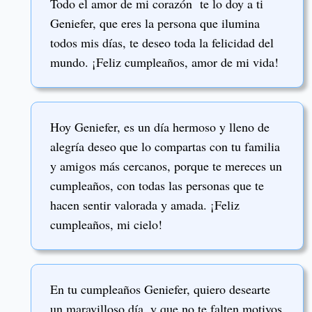
Todo el amor de mi corazón te lo doy a ti
Geniefer, que eres la persona que ilumina
todos mis días, te deseo toda la felicidad del
mundo. ¡Feliz cumpleaños, amor de mi vida!
Hoy Geniefer, es un día hermoso y lleno de
alegría deseo que lo compartas con tu familia
y amigos más cercanos, porque te mereces un
cumpleaños, con todas las personas que te
hacen sentir valorada y amada. ¡Feliz
cumpleaños, mi cielo!
En tu cumpleaños Geniefer, quiero desearte
un maravilloso día, y que no te falten motivos