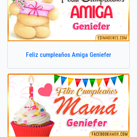
Feliz cumpleaños Amiga Geniefer