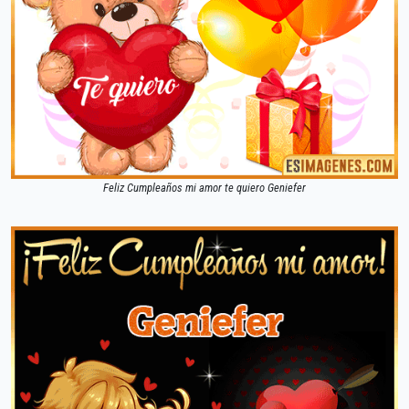
Feliz Cumpleaños mi amor te quiero Geniefer