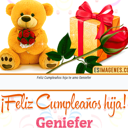
Feliz Cumpleaños hija te amo Geniefer