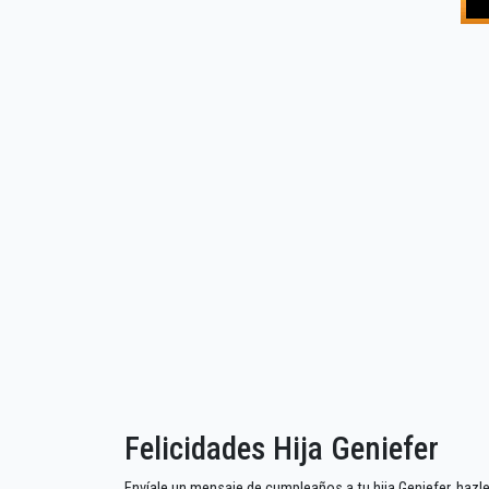
Felicidades Hija Geniefer
Envíale un mensaje de cumpleaños a tu hija Geniefer, haz