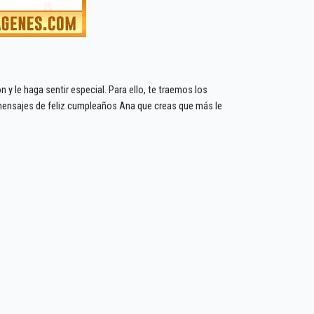
y le haga sentir especial. Para ello, te traemos los
mensajes de feliz cumpleaños Ana que creas que más le