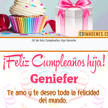
Gif de feliz Cumpleaños Hija Geniefer