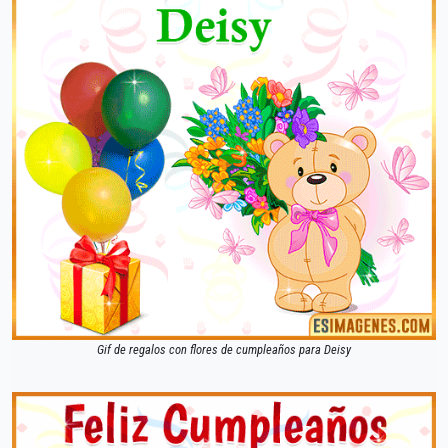
Gif de regalos con flores de cumpleaños para Deisy