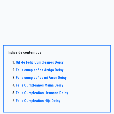
Indice de contenidos
Gif de Feliz Cumpleaños Deisy
Feliz cumpleaños Amiga Deisy
Feliz cumpleaños mi Amor Deisy
Feliz Cumpleaños Mamá Deisy
Feliz Cumpleaños Hermana Deisy
Feliz Cumpleaños Hija Deisy