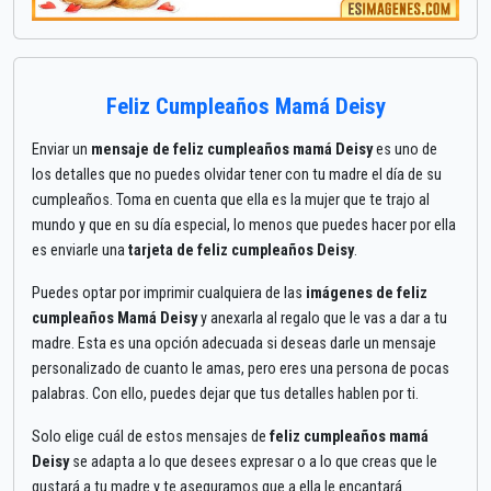
Feliz Cumpleaños Mamá Deisy
Enviar un
mensaje de feliz cumpleaños mamá Deisy
es uno de
los detalles que no puedes olvidar tener con tu madre el día de su
cumpleaños. Toma en cuenta que ella es la mujer que te trajo al
mundo y que en su día especial, lo menos que puedes hacer por ella
es enviarle una
tarjeta de feliz cumpleaños Deisy
.
Puedes optar por imprimir cualquiera de las
imágenes de feliz
cumpleaños Mamá Deisy
y anexarla al regalo que le vas a dar a tu
madre. Esta es una opción adecuada si deseas darle un mensaje
personalizado de cuanto le amas, pero eres una persona de pocas
palabras. Con ello, puedes dejar que tus detalles hablen por ti.
Solo elige cuál de estos mensajes de
feliz cumpleaños mamá
Deisy
se adapta a lo que desees expresar o a lo que creas que le
gustará a tu madre y te aseguramos que a ella le encantará.