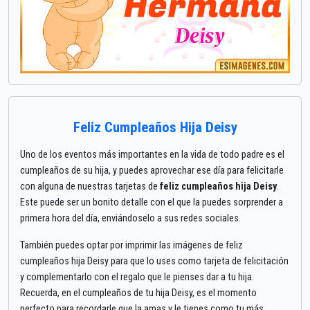
Feliz Cumpleaños Hija Deisy
Uno de los eventos más importantes en la vida de todo padre es el
cumpleaños de su hija, y puedes aprovechar ese día para felicitarle
con alguna de nuestras tarjetas de
feliz cumpleaños hija Deisy
.
Este puede ser un bonito detalle con el que la puedes sorprender a
primera hora del día, enviándoselo a sus redes sociales.
También puedes optar por imprimir las imágenes de feliz
cumpleaños hija Deisy para que lo uses como tarjeta de felicitación
y complementarlo con el regalo que le pienses dar a tu hija.
Recuerda, en el cumpleaños de tu hija Deisy, es el momento
perfecto para recordarle que la amas y le tienes como tu más