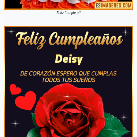
Feliz Cumple gif