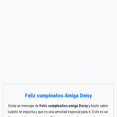
Feliz cumpleaños Amiga Deisy
Envía un mensaje de
Feliz cumpleaños amiga Deisy
y hazle saber
cuánto te importa y que es una amistad especial para ti. Este es un