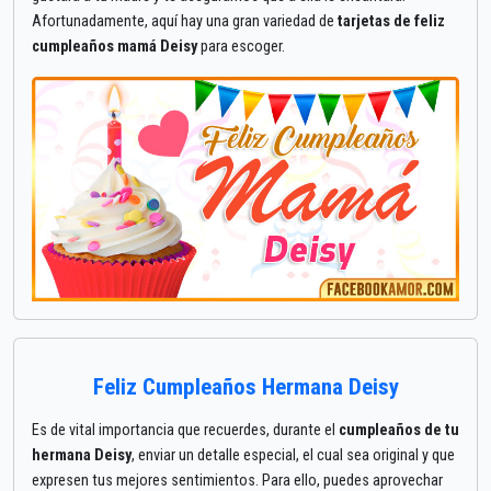
Afortunadamente, aquí hay una gran variedad de
tarjetas de feliz
cumpleaños mamá Deisy
para escoger.
Feliz Cumpleaños Hermana Deisy
Es de vital importancia que recuerdes, durante el
cumpleaños de tu
hermana Deisy
, enviar un detalle especial, el cual sea original y que
expresen tus mejores sentimientos. Para ello, puedes aprovechar