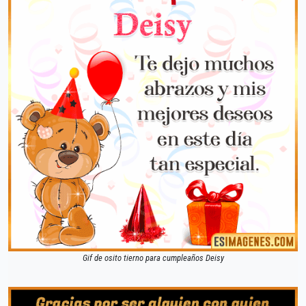
Gif de osito tierno para cumpleaños Deisy