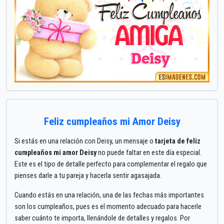
Feliz cumpleaños mi Amor Deisy
Si estás en una relación con Deisy, un mensaje o
tarjeta de feliz
cumpleaños mi amor Deisy
no puede faltar en este día especial.
Este es el tipo de detalle perfecto para complementar el regalo que
pienses darle a tu pareja y hacerla sentir agasajada.
Cuando estás en una relación, una de las fechas más importantes
son los cumpleaños, pues es el momento adecuado para hacerle
saber cuánto te importa, llenándole de detalles y regalos. Por