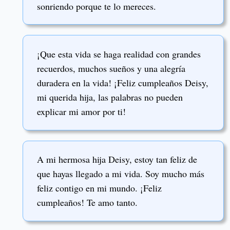
sonriendo porque te lo mereces.
¡Que esta vida se haga realidad con grandes
recuerdos, muchos sueños y una alegría
duradera en la vida! ¡Feliz cumpleaños Deisy,
mi querida hija, las palabras no pueden
explicar mi amor por ti!
A mi hermosa hija Deisy, estoy tan feliz de
que hayas llegado a mi vida. Soy mucho más
feliz contigo en mi mundo. ¡Feliz
cumpleaños! Te amo tanto.