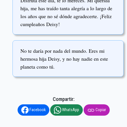
Disfruta este día, te lo mereces. Mi querida
hija, me has traído tanta alegría a lo largo de
los años que no sé dónde agradecerte. ¡Feliz
cumpleaños Deisy!
No te daría por nada del mundo. Eres mi
hermosa hija Deisy, y no hay nadie en este
planeta como tú.
Compartir:
Facebook
WhatsApp
Copiar