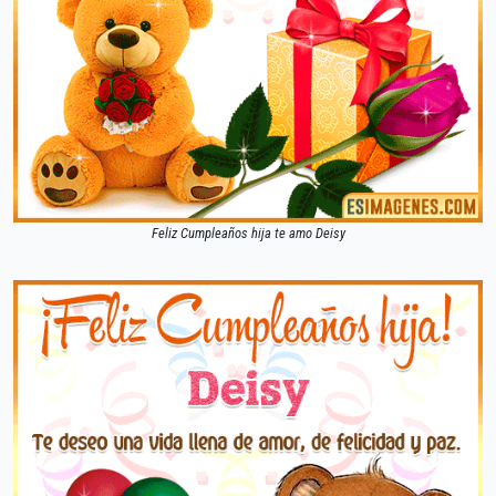
Feliz Cumpleaños hija te amo Deisy