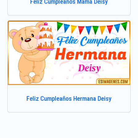
Feliz Cumpleaños Mamá Deisy
Feliz Cumpleaños Hermana Deisy