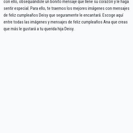
con ello, obsequiándole un bonito mensaje que llene su corazón y le haga
sentir especial. Para ello, te traemos los mejores imágenes con mensajes
de feliz cumpleaños Deisy que seguramente le encantará. Escoge aquí
entre todas las imágenes y mensajes de feliz cumpleaños Ana que creas
que más le gustará a tu querida hija Deisy.