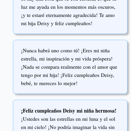
luz me ayuda en los momentos más oscuros,
¡y te estaré eternamente agradecida! Te amo
mi hija Deisy y feliz cumpleaños!
¡Nunca habrá uno como tú! ¡Eres mi niña
estrella, mi inspiración y mi vida próspera!
¡Nada se compara realmente con el amor que
tengo por mi hija! ¡Feliz cumpleaños Deisy,
bebé, te mereces lo mejor!
¡Feliz cumpleaños Deisy mi niña hermosa!
¡Ustedes son las estrellas en mi luna y el sol
en mi cielo! ¡No podría imaginar la vida sin