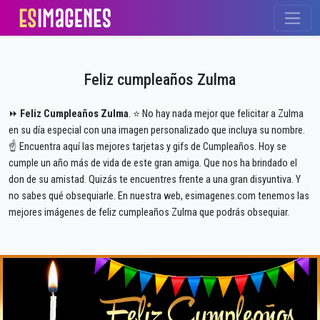
Feliz cumpleaños Zulma
⏩
Feliz Cumpleaños Zulma
. ⭐ No hay nada mejor que felicitar a Zulma
en su día especial con una imagen personalizado que incluya su nombre.
☝ Encuentra aquí las mejores tarjetas y gifs de Cumpleaños. Hoy se
cumple un año más de vida de este gran amiga. Que nos ha brindado el
don de su amistad. Quizás te encuentres frente a una gran disyuntiva. Y
no sabes qué obsequiarle. En nuestra web, esimagenes.com tenemos las
mejores imágenes de feliz cumpleaños Zulma que podrás obsequiar.