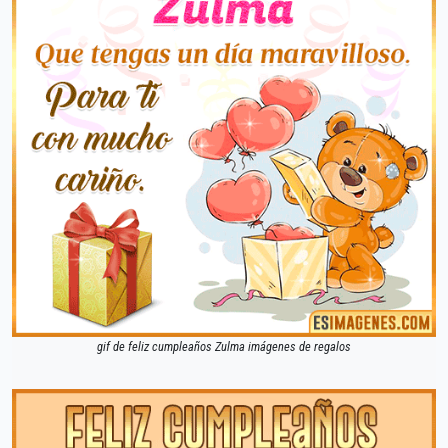
gif de feliz cumpleaños Zulma imágenes de regalos