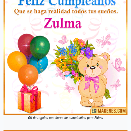
Gif de regalos con flores de cumpleaños para Zulma