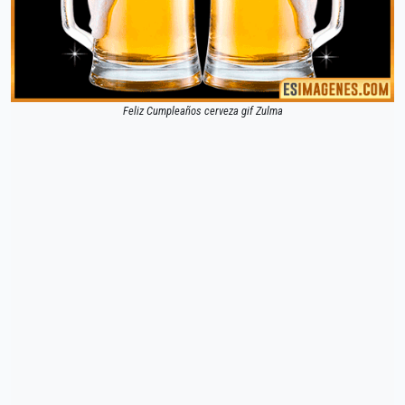
Feliz Cumpleaños cerveza gif Zulma