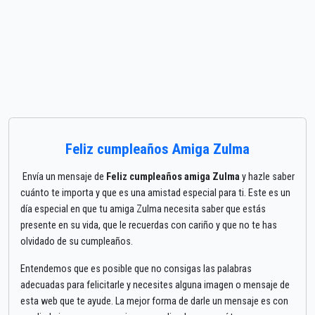
Feliz cumpleaños Amiga Zulma
Envía un mensaje de
Feliz cumpleaños amiga Zulma
y hazle saber
cuánto te importa y que es una amistad especial para ti. Este es un
día especial en que tu amiga Zulma necesita saber que estás
presente en su vida, que le recuerdas con cariño y que no te has
olvidado de su cumpleaños.
Entendemos que es posible que no consigas las palabras
adecuadas para felicitarle y necesites alguna imagen o mensaje de
esta web que te ayude. La mejor forma de darle un mensaje es con