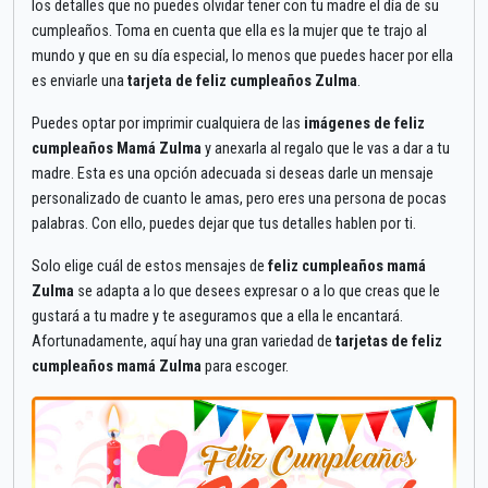
los detalles que no puedes olvidar tener con tu madre el día de su
cumpleaños. Toma en cuenta que ella es la mujer que te trajo al
mundo y que en su día especial, lo menos que puedes hacer por ella
es enviarle una
tarjeta de feliz cumpleaños Zulma
.
Puedes optar por imprimir cualquiera de las
imágenes de feliz
cumpleaños Mamá Zulma
y anexarla al regalo que le vas a dar a tu
madre. Esta es una opción adecuada si deseas darle un mensaje
personalizado de cuanto le amas, pero eres una persona de pocas
palabras. Con ello, puedes dejar que tus detalles hablen por ti.
Solo elige cuál de estos mensajes de
feliz cumpleaños mamá
Zulma
se adapta a lo que desees expresar o a lo que creas que le
gustará a tu madre y te aseguramos que a ella le encantará.
Afortunadamente, aquí hay una gran variedad de
tarjetas de feliz
cumpleaños mamá Zulma
para escoger.