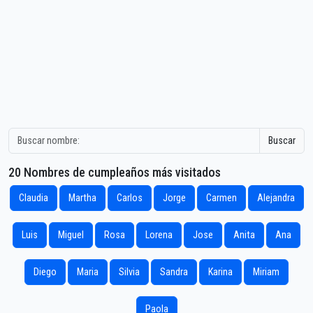
Buscar
20 Nombres de cumpleaños más visitados
Claudia
Martha
Carlos
Jorge
Carmen
Alejandra
Luis
Miguel
Rosa
Lorena
Jose
Anita
Ana
Diego
Maria
Silvia
Sandra
Karina
Miriam
Paola