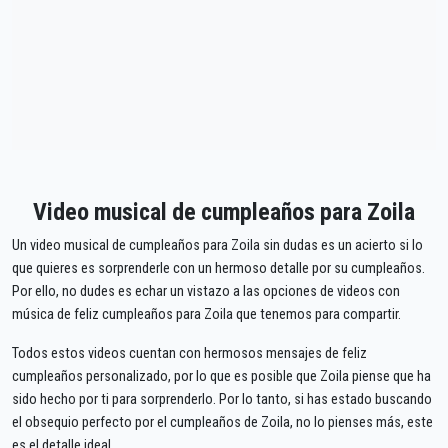
Video musical de cumpleaños para Zoila
Un video musical de cumpleaños para Zoila sin dudas es un acierto si lo
que quieres es sorprenderle con un hermoso detalle por su cumpleaños.
Por ello, no dudes es echar un vistazo a las opciones de videos con
música de feliz cumpleaños para Zoila que tenemos para compartir.
Todos estos videos cuentan con hermosos mensajes de feliz
cumpleaños personalizado, por lo que es posible que Zoila piense que ha
sido hecho por ti para sorprenderlo. Por lo tanto, si has estado buscando
el obsequio perfecto por el cumpleaños de Zoila, no lo pienses más, este
es el detalle ideal.