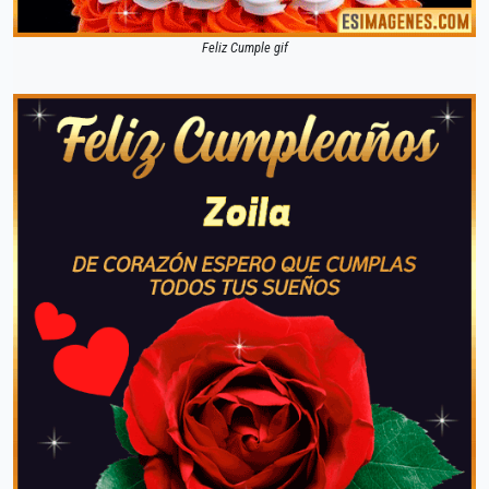
Feliz Cumple gif