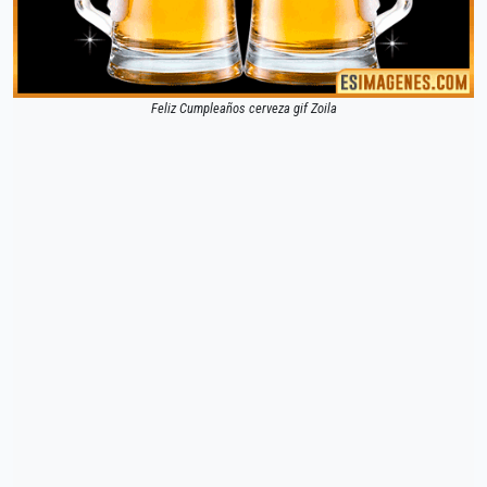
Feliz Cumpleaños cerveza gif Zoila