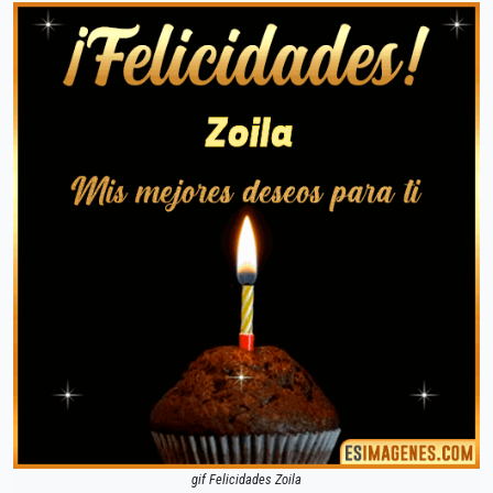
gif Felicidades Zoila