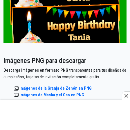
Imágenes PNG para descargar
Descarga imágenes en formato PNG
transparentes para tus diseños de
cumpleaños, tarjetas de invitación completamente gratis.
Imágenes de la Granja de Zenón en PNG
Imágenes de Masha y el Oso en PNG
Imágenes de Princesa Ariel Sirenita en PNG
Imágenes de Frozen en PNG
Imágenes Lilo y Stitch en PNG
Imágenes de Pokemón en PNG
Imágenes de Peppa Pig en PNG