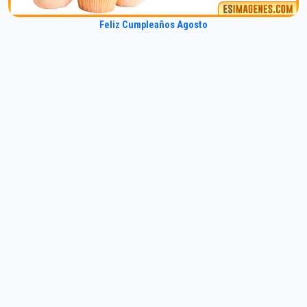
Feliz Cumpleaños Agosto