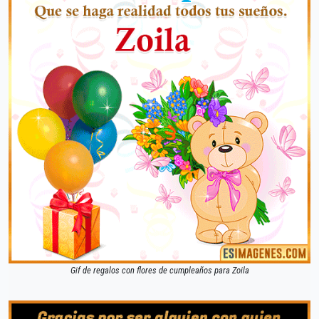
Gif de regalos con flores de cumpleaños para Zoila