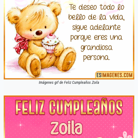
Imágenes gif de Feliz Cumpleaños Zoila