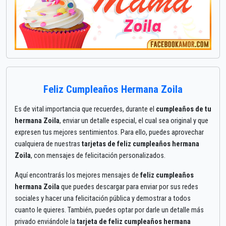
Feliz Cumpleaños Hermana Zoila
Es de vital importancia que recuerdes, durante el
cumpleaños de tu
hermana Zoila
, enviar un detalle especial, el cual sea original y que
expresen tus mejores sentimientos. Para ello, puedes aprovechar
cualquiera de nuestras
tarjetas de feliz cumpleaños hermana
Zoila
, con mensajes de felicitación personalizados.
Aquí encontrarás los mejores mensajes de
feliz cumpleaños
hermana Zoila
que puedes descargar para enviar por sus redes
sociales y hacer una felicitación pública y demostrar a todos
cuanto le quieres. También, puedes optar por darle un detalle más
privado enviándole la
tarjeta de feliz cumpleaños hermana