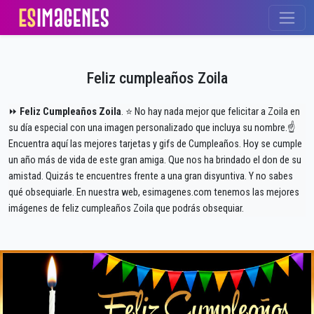
Feliz cumpleaños Zoila
⏩
Feliz Cumpleaños Zoila
. ⭐ No hay nada mejor que felicitar a Zoila en
su día especial con una imagen personalizado que incluya su nombre.☝
Encuentra aquí las mejores tarjetas y gifs de Cumpleaños. Hoy se cumple
un año más de vida de este gran amiga. Que nos ha brindado el don de su
amistad. Quizás te encuentres frente a una gran disyuntiva. Y no sabes
qué obsequiarle. En nuestra web, esimagenes.com tenemos las mejores
imágenes de feliz cumpleaños Zoila que podrás obsequiar.