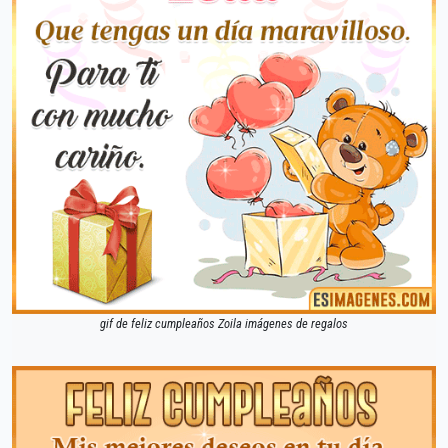
gif de feliz cumpleaños Zoila imágenes de regalos