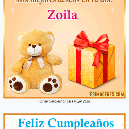
Gif de cumpleaños para mujer Zoila