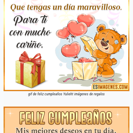
gif de feliz cumpleaños Yulieht imágenes de regalos