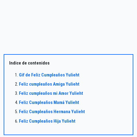
Indice de contenidos
Gif de Feliz Cumpleaños Yulieht
Feliz cumpleaños Amiga Yulieht
Feliz cumpleaños mi Amor Yulieht
Feliz Cumpleaños Mamá Yulieht
Feliz Cumpleaños Hermana Yulieht
Feliz Cumpleaños Hija Yulieht