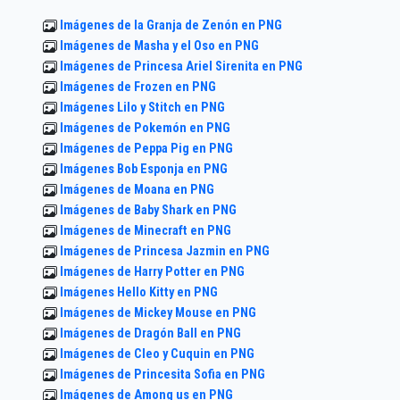
Imágenes de la Granja de Zenón en PNG
Imágenes de Masha y el Oso en PNG
Imágenes de Princesa Ariel Sirenita en PNG
Imágenes de Frozen en PNG
Imágenes Lilo y Stitch en PNG
Imágenes de Pokemón en PNG
Imágenes de Peppa Pig en PNG
Imágenes Bob Esponja en PNG
Imágenes de Moana en PNG
Imágenes de Baby Shark en PNG
Imágenes de Minecraft en PNG
Imágenes de Princesa Jazmin en PNG
Imágenes de Harry Potter en PNG
Imágenes Hello Kitty en PNG
Imágenes de Mickey Mouse en PNG
Imágenes de Dragón Ball en PNG
Imágenes de Cleo y Cuquin en PNG
Imágenes de Princesita Sofia en PNG
Imágenes de Among us en PNG