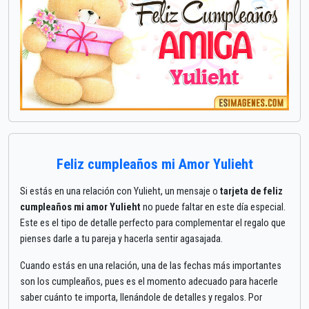
Feliz cumpleaños mi Amor Yulieht
Si estás en una relación con Yulieht, un mensaje o
tarjeta de feliz
cumpleaños mi amor Yulieht
no puede faltar en este día especial.
Este es el tipo de detalle perfecto para complementar el regalo que
pienses darle a tu pareja y hacerla sentir agasajada.
Cuando estás en una relación, una de las fechas más importantes
son los cumpleaños, pues es el momento adecuado para hacerle
saber cuánto te importa, llenándole de detalles y regalos. Por