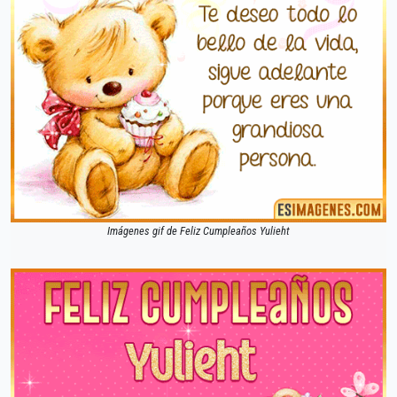
Imágenes gif de Feliz Cumpleaños Yulieht