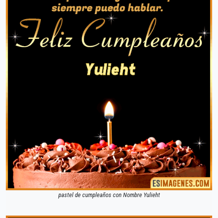
pastel de cumpleaños con Nombre Yulieht