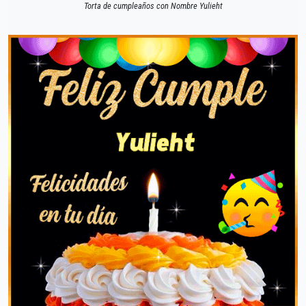
Torta de cumpleaños con Nombre Yulieht