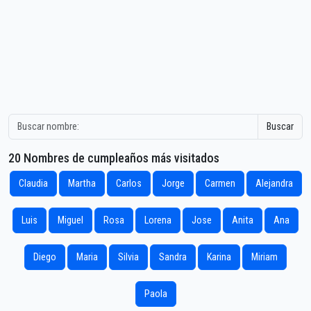
Buscar
20 Nombres de cumpleaños más visitados
Claudia
Martha
Carlos
Jorge
Carmen
Alejandra
Luis
Miguel
Rosa
Lorena
Jose
Anita
Ana
Diego
Maria
Silvia
Sandra
Karina
Miriam
Paola