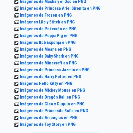
Imágenes de Masha y el Oso en PNG
Imágenes de Princesa Ariel Sirenita en PNG
Imágenes de Frozen en PNG
Imágenes Lilo y Stitch en PNG
Imágenes de Pokemón en PNG
Imágenes de Peppa Pig en PNG
Imágenes Bob Esponja en PNG
Imágenes de Moana en PNG
Imágenes de Baby Shark en PNG
Imágenes de Minecraft en PNG
Imágenes de Princesa Jazmin en PNG
Imágenes de Harry Potter en PNG
Imágenes Hello Kitty en PNG
Imágenes de Mickey Mouse en PNG
Imágenes de Dragón Ball en PNG
Imágenes de Cleo y Cuquin en PNG
Imágenes de Princesita Sofia en PNG
Imágenes de Among us en PNG
Imágenes de Toy Story en PNG