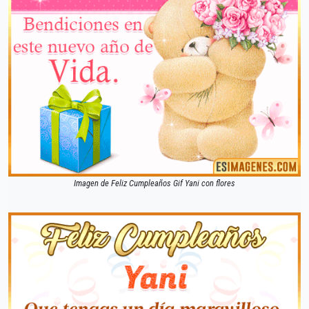
Imagen de Feliz Cumpleaños Gif Yani con flores