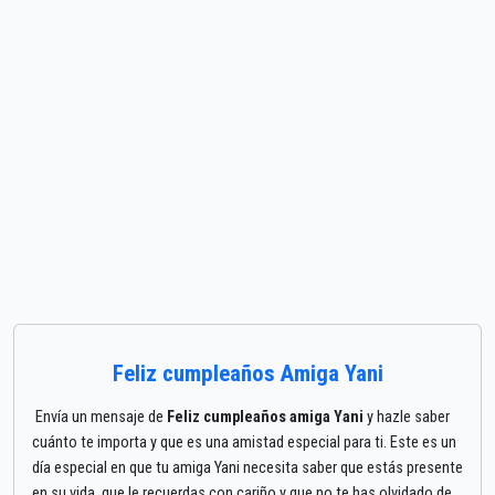
Feliz cumpleaños Amiga Yani
Envía un mensaje de
Feliz cumpleaños amiga Yani
y hazle saber
cuánto te importa y que es una amistad especial para ti. Este es un
día especial en que tu amiga Yani necesita saber que estás presente
en su vida, que le recuerdas con cariño y que no te has olvidado de