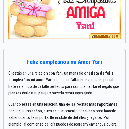
Feliz cumpleaños mi Amor Yani
Si estás en una relación con Yani, un mensaje o
tarjeta de feliz
cumpleaños mi amor Yani
no puede faltar en este día especial.
Este es el tipo de detalle perfecto para complementar el regalo que
pienses darle a tu pareja y hacerla sentir agasajada.
Cuando estás en una relación, una de las fechas más importantes
son los cumpleaños, pues es el momento adecuado para hacerle
saber cuánto te importa, llenándole de detalles y regalos. Por
ejemplo, al comienzo del día puedes descargar y enviar cualquiera