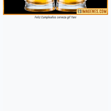
Feliz Cumpleaños cerveza gif Yani