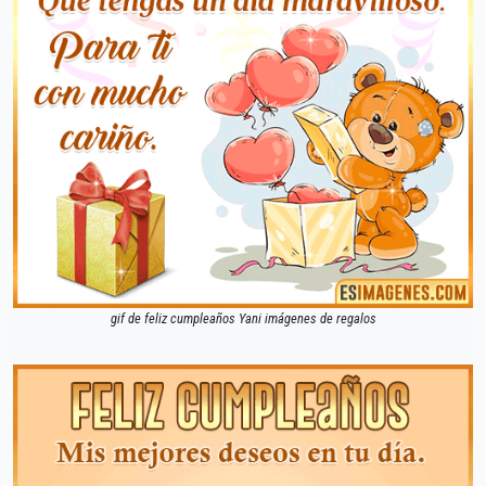
gif de feliz cumpleaños Yani imágenes de regalos