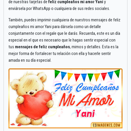
de nuestras tarjetas de
feliz cumpleaños mi amor Yani
y
enviársela por WhatsApp o cualquiera de sus redes sociales.
También, puedes imprimir cualquiera de nuestros mensajes de feliz
cumpleaños mi amor Yani para dársela como un detalle
conjuntamente con el regale que le darás. Recuerda, este es un día
especial en el que es necesario que le hagas sentir especial con
tus
mensajes de feliz cumpleaños
, mimos y detalles. Esta es la
mejor forma de fortalecer tu relación con ella y hacerle sentir
amada en su día especial.