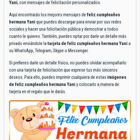
Yani
, con mensajes de felicitación personalizados.
Aquí encontrarás los mejores mensajes de
feliz cumpleaños
hermana Yani
que puedes descargar para enviar por sus redes
sociales y hacer una felicitación pública y demostrar a todos
cuanto le quieres. También, puedes optar por darle un detalle más
privado enviándole la
tarjeta de feliz cumpleaños hermana Yani
a
su WhatsApp, Telegram, Skype o Messenger.
Si prefieres darle un detalle físico, no puedes olvidar acompañarlo
con una tarjeta de felicitación que exprese tus más sinceros
deseos. Para ello, puedes imprimir cualquiera de estas
imágenes
de feliz cumpleaños hermana Yani
y colocarlo a manera de
tarjeta en el regalo que le darás.