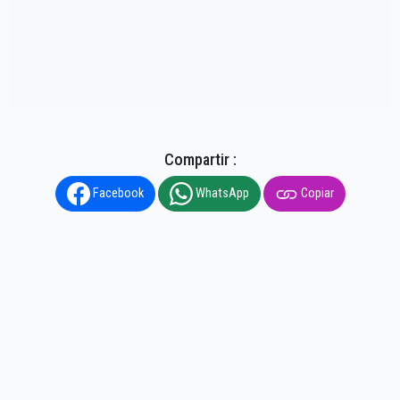
Compartir :
Facebook
WhatsApp
Copiar