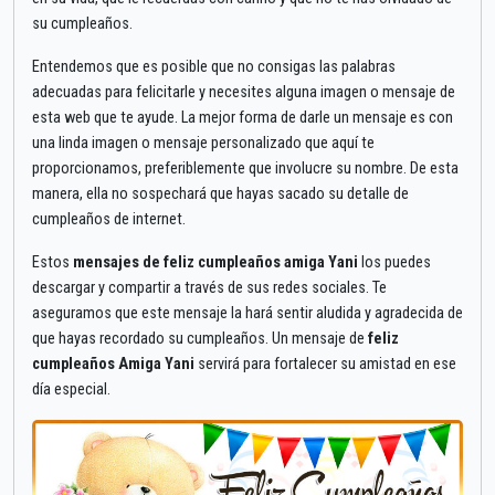
su cumpleaños.
Entendemos que es posible que no consigas las palabras
adecuadas para felicitarle y necesites alguna imagen o mensaje de
esta web que te ayude. La mejor forma de darle un mensaje es con
una linda imagen o mensaje personalizado que aquí te
proporcionamos, preferiblemente que involucre su nombre. De esta
manera, ella no sospechará que hayas sacado su detalle de
cumpleaños de internet.
Estos
mensajes de feliz cumpleaños amiga Yani
los puedes
descargar y compartir a través de sus redes sociales. Te
aseguramos que este mensaje la hará sentir aludida y agradecida de
que hayas recordado su cumpleaños. Un mensaje de
feliz
cumpleaños Amiga Yani
servirá para fortalecer su amistad en ese
día especial.