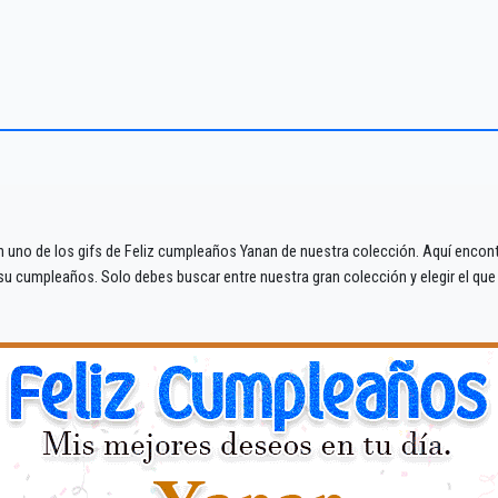
 uno de los gifs de Feliz cumpleaños Yanan de nuestra colección. Aquí encont
u cumpleaños. Solo debes buscar entre nuestra gran colección y elegir el que