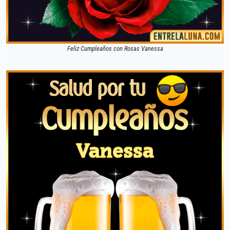
Feliz Cumpleaños con Rosas Vanessa