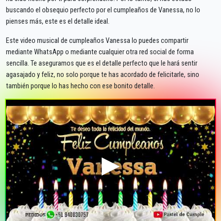
buscando el obsequio perfecto por el cumpleaños de Vanessa, no lo
pienses más, este es el detalle ideal.
Este video musical de cumpleaños Vanessa lo puedes compartir
mediante WhatsApp o mediante cualquier otra red social de forma
sencilla. Te aseguramos que es el detalle perfecto que le hará sentir
agasajado y feliz, no solo porque te has acordado de felicitarle, sino
también porque lo has hecho con ese bonito detalle.