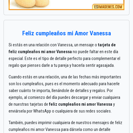
Feliz cumpleaños mi Amor Vanessa
Si estás en una relación con Vanessa, un mensaje o
tarjeta de
feliz cumpleaños mi amor Vanessa
no puede faltar en este día
especial. Este es el tipo de detalle perfecto para complementar el
regalo que pienses darle a tu pareja y hacerla sentir agasajada.
Cuando estás en una relación, una de las fechas más importantes
son los cumpleaños, pues es el momento adecuado para hacerle
saber cuánto te importa, llenándole de detalles y regalos. Por
ejemplo, al comienzo del día puedes descargar y enviar cualquiera
de nuestras tarjetas de
feliz cumpleaños mi amor Vanessa
y
enviársela por WhatsApp o cualquiera de sus redes sociales.
También, puedes imprimir cualquiera de nuestros mensajes de feliz
cumpleaños mi amor Vanessa para dársela como un detalle