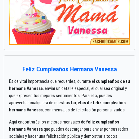
Feliz Cumpleaños Hermana Vanessa
Es de vital importancia que recuerdes, durante el
cumpleaños de tu
hermana Vanessa
, enviar un detalle especial, el cual sea original y
que expresen tus mejores sentimientos. Para ello, puedes
aprovechar cualquiera de nuestras
tarjetas de feliz cumpleaños
hermana Vanessa
, con mensajes de felicitación personalizados.
Aquí encontrarás los mejores mensajes de
feliz cumpleaños
hermana Vanessa
que puedes descargar para enviar por sus redes
sociales y hacer una felicitación pública y demostrar a todos