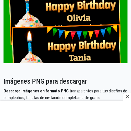
Imágenes PNG para descargar
Descarga imágenes en formato PNG
transparentes para tus diseños de
cumpleaños, tarjetas de invitación completamente gratis.
Imágenes de la Granja de Zenón en PNG
Imágenes de Masha y el Oso en PNG
Imágenes de Princesa Ariel Sirenita en PNG
Imágenes de Frozen en PNG