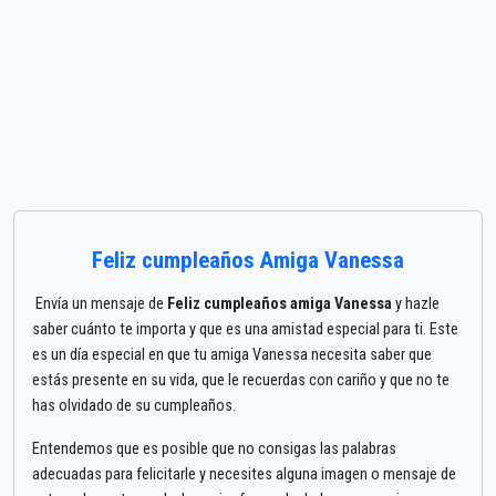
Feliz cumpleaños Amiga Vanessa
Envía un mensaje de
Feliz cumpleaños amiga Vanessa
y hazle
saber cuánto te importa y que es una amistad especial para ti. Este
es un día especial en que tu amiga Vanessa necesita saber que
estás presente en su vida, que le recuerdas con cariño y que no te
has olvidado de su cumpleaños.
Entendemos que es posible que no consigas las palabras
adecuadas para felicitarle y necesites alguna imagen o mensaje de