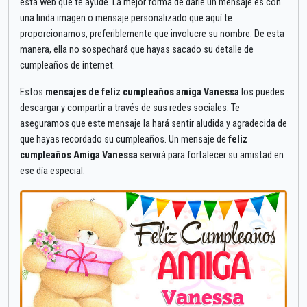
esta web que te ayude. La mejor forma de darle un mensaje es con
una linda imagen o mensaje personalizado que aquí te
proporcionamos, preferiblemente que involucre su nombre. De esta
manera, ella no sospechará que hayas sacado su detalle de
cumpleaños de internet.
Estos
mensajes de feliz cumpleaños amiga Vanessa
los puedes
descargar y compartir a través de sus redes sociales. Te
aseguramos que este mensaje la hará sentir aludida y agradecida de
que hayas recordado su cumpleaños. Un mensaje de
feliz
cumpleaños Amiga Vanessa
servirá para fortalecer su amistad en
ese día especial.