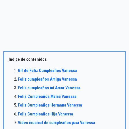
Indice de contenidos
Gif de Feliz Cumpleaños Vanessa
Feliz cumpleaños Amiga Vanessa
Feliz cumpleaños mi Amor Vanessa
Feliz Cumpleaños Mamá Vanessa
Feliz Cumpleaños Hermana Vanessa
Feliz Cumpleaños Hija Vanessa
Video musical de cumpleaños para Vanessa