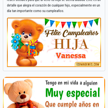
detalle que alegra el corazón de cualquier hijo, especialmente en un
día tan importante como su cumpleaños.