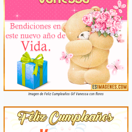
Imagen de Feliz Cumpleaños Gif Vanessa con flores