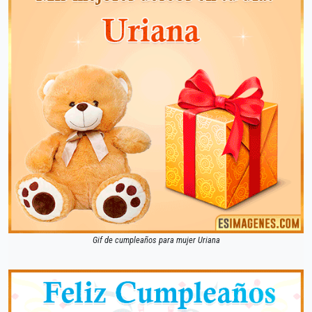
Gif de cumpleaños para mujer Uriana