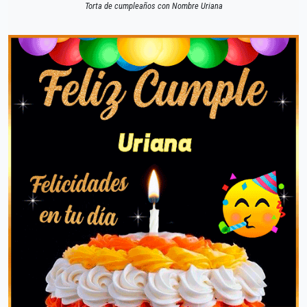
Torta de cumpleaños con Nombre Uriana