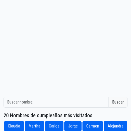
Buscar
20 Nombres de cumpleaños más visitados
Claudia
Martha
Carlos
Jorge
Carmen
Alejandra