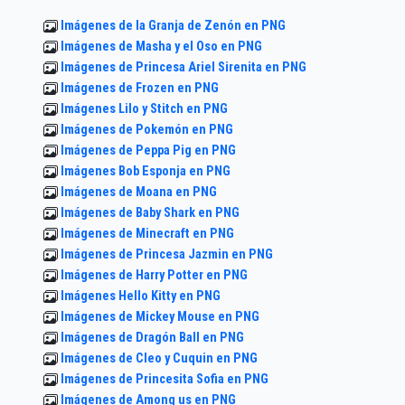
Imágenes de la Granja de Zenón en PNG
Imágenes de Masha y el Oso en PNG
Imágenes de Princesa Ariel Sirenita en PNG
Imágenes de Frozen en PNG
Imágenes Lilo y Stitch en PNG
Imágenes de Pokemón en PNG
Imágenes de Peppa Pig en PNG
Imágenes Bob Esponja en PNG
Imágenes de Moana en PNG
Imágenes de Baby Shark en PNG
Imágenes de Minecraft en PNG
Imágenes de Princesa Jazmin en PNG
Imágenes de Harry Potter en PNG
Imágenes Hello Kitty en PNG
Imágenes de Mickey Mouse en PNG
Imágenes de Dragón Ball en PNG
Imágenes de Cleo y Cuquin en PNG
Imágenes de Princesita Sofia en PNG
Imágenes de Among us en PNG