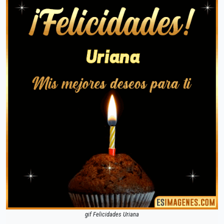
gif Felicidades Uriana