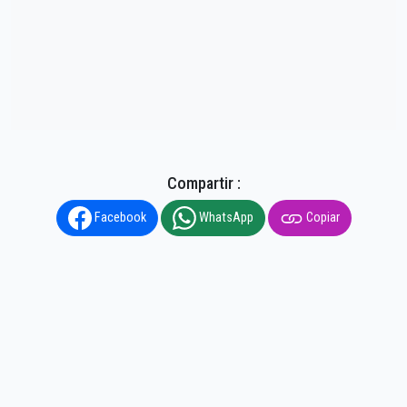
Compartir :
Facebook
WhatsApp
Copiar