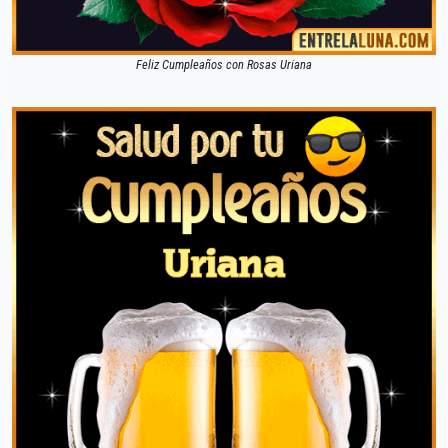
Feliz Cumpleaños con Rosas Uriana