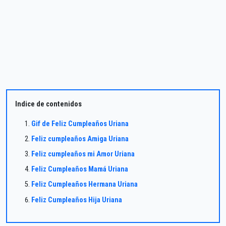
Indice de contenidos
Gif de Feliz Cumpleaños Uriana
Feliz cumpleaños Amiga Uriana
Feliz cumpleaños mi Amor Uriana
Feliz Cumpleaños Mamá Uriana
Feliz Cumpleaños Hermana Uriana
Feliz Cumpleaños Hija Uriana