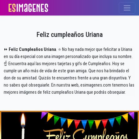
Feliz cumpleaños Uriana
⏩
Feliz Cumpleaños Uriana
. ⭐ No hay nada mejor que felicitar a Uriana
en su día especial con una imagen personalizado que incluya su nombre.
☝ Encuentra aquí las mejores tarjetas y gifs de Cumpleaños. Hoy se
cumple un año más de vida de este gran amiga. Que nos ha brindado el
don de su amistad. Quizás te encuentres frente a una gran disyuntiva. Y
no sabes qué obsequiarle. En nuestra web, esimagenes.com tenemos las
mejores imágenes de feliz cumpleaños Uriana que podrás obsequiar.