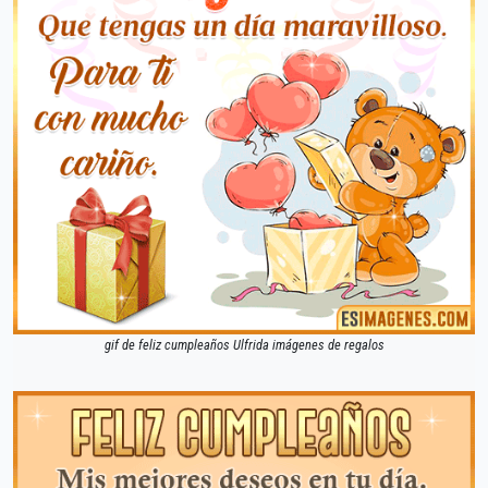
gif de feliz cumpleaños Ulfrida imágenes de regalos