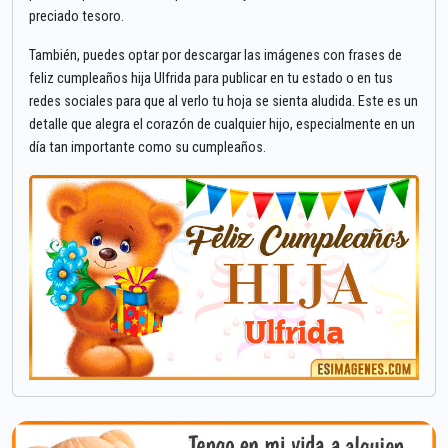
preciado tesoro.
También, puedes optar por descargar las imágenes con frases de
feliz cumpleaños hija Ulfrida para publicar en tu estado o en tus
redes sociales para que al verlo tu hoja se sienta aludida. Este es un
detalle que alegra el corazón de cualquier hijo, especialmente en un
día tan importante como su cumpleaños.