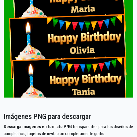
Imágenes PNG para descargar
Descarga imágenes en formato PNG
transparentes para tus diseños de
cumpleaños, tarjetas de invitación completamente gratis.