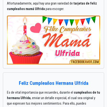
Afortunadamente, aquí hay una gran variedad de
tarjetas de feliz
cumpleaños mamá Ulfrida
para escoger.
Feliz Cumpleaños Hermana Ulfrida
Es de vital importancia que recuerdes, durante el
cumpleaños de tu
hermana Ulfrida
, enviar un detalle especial, el cual sea original y
que expresen tus mejores sentimientos. Para ello, puedes