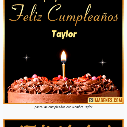
pastel de cumpleaños con Nombre Taylor