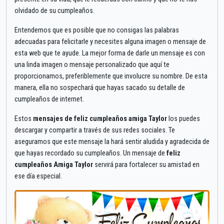
olvidado de su cumpleaños.
Entendemos que es posible que no consigas las palabras
adecuadas para felicitarle y necesites alguna imagen o mensaje de
esta web que te ayude. La mejor forma de darle un mensaje es con
una linda imagen o mensaje personalizado que aquí te
proporcionamos, preferiblemente que involucre su nombre. De esta
manera, ella no sospechará que hayas sacado su detalle de
cumpleaños de internet.
Estos
mensajes de feliz cumpleaños amiga Taylor
los puedes
descargar y compartir a través de sus redes sociales. Te
aseguramos que este mensaje la hará sentir aludida y agradecida de
que hayas recordado su cumpleaños. Un mensaje de
feliz
cumpleaños Amiga Taylor
servirá para fortalecer su amistad en
ese día especial.