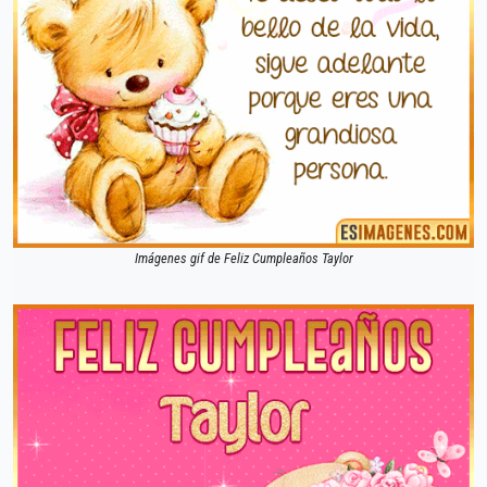
Imágenes gif de Feliz Cumpleaños Taylor