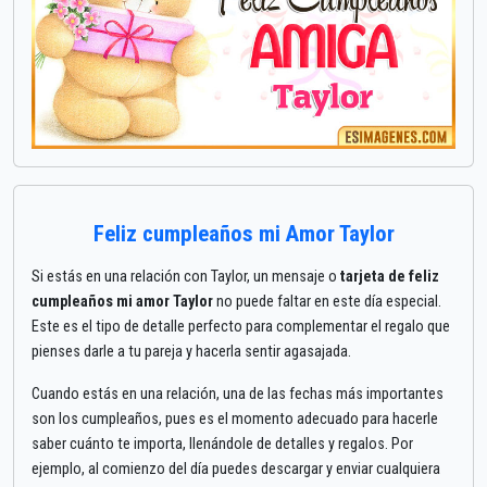
Feliz cumpleaños mi Amor Taylor
Si estás en una relación con Taylor, un mensaje o
tarjeta de feliz
cumpleaños mi amor Taylor
no puede faltar en este día especial.
Este es el tipo de detalle perfecto para complementar el regalo que
pienses darle a tu pareja y hacerla sentir agasajada.
Cuando estás en una relación, una de las fechas más importantes
son los cumpleaños, pues es el momento adecuado para hacerle
saber cuánto te importa, llenándole de detalles y regalos. Por
ejemplo, al comienzo del día puedes descargar y enviar cualquiera