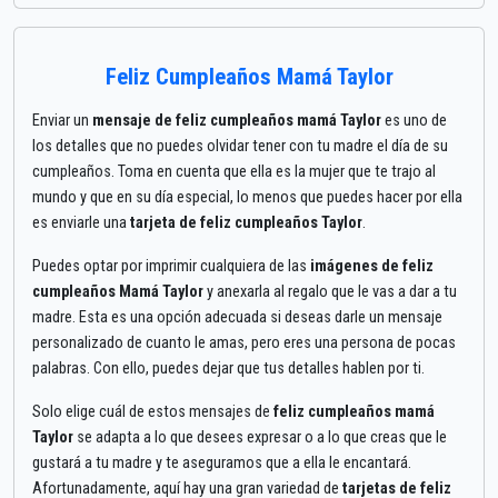
Feliz Cumpleaños Mamá Taylor
Enviar un
mensaje de feliz cumpleaños mamá Taylor
es uno de
los detalles que no puedes olvidar tener con tu madre el día de su
cumpleaños. Toma en cuenta que ella es la mujer que te trajo al
mundo y que en su día especial, lo menos que puedes hacer por ella
es enviarle una
tarjeta de feliz cumpleaños Taylor
.
Puedes optar por imprimir cualquiera de las
imágenes de feliz
cumpleaños Mamá Taylor
y anexarla al regalo que le vas a dar a tu
madre. Esta es una opción adecuada si deseas darle un mensaje
personalizado de cuanto le amas, pero eres una persona de pocas
palabras. Con ello, puedes dejar que tus detalles hablen por ti.
Solo elige cuál de estos mensajes de
feliz cumpleaños mamá
Taylor
se adapta a lo que desees expresar o a lo que creas que le
gustará a tu madre y te aseguramos que a ella le encantará.
Afortunadamente, aquí hay una gran variedad de
tarjetas de feliz