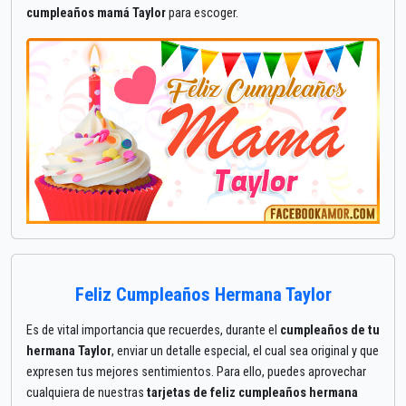
cumpleaños mamá Taylor
para escoger.
Feliz Cumpleaños Hermana Taylor
Es de vital importancia que recuerdes, durante el
cumpleaños de tu
hermana Taylor
, enviar un detalle especial, el cual sea original y que
expresen tus mejores sentimientos. Para ello, puedes aprovechar
cualquiera de nuestras
tarjetas de feliz cumpleaños hermana