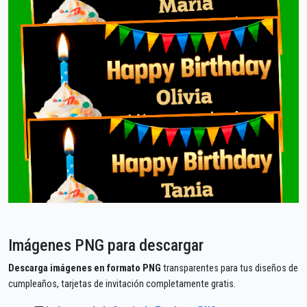
Imágenes PNG para descargar
Descarga imágenes en formato PNG
transparentes para tus diseños de
cumpleaños, tarjetas de invitación completamente gratis.