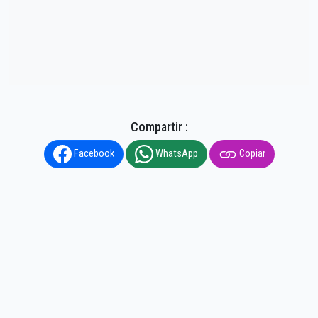
Compartir :
Facebook
WhatsApp
Copiar