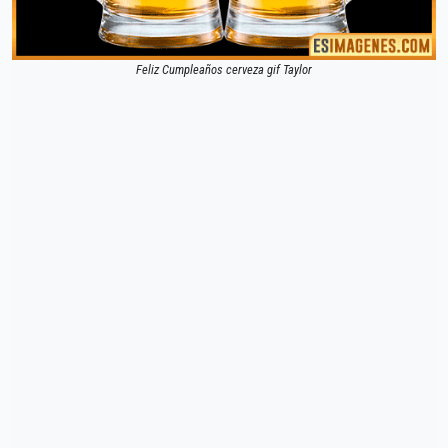
Feliz Cumpleaños cerveza gif Taylor