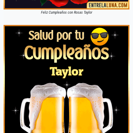
Feliz Cumpleaños con Rosas Taylor