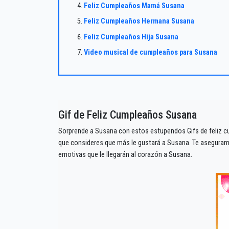
Feliz Cumpleaños Mamá Susana
Feliz Cumpleaños Hermana Susana
Feliz Cumpleaños Hija Susana
Video musical de cumpleaños para Susana
Gif de Feliz Cumpleaños Susana
Sorprende a Susana con estos estupendos Gifs de feliz cum
que consideres que más le gustará a Susana. Te aseguram
emotivas que le llegarán al corazón a Susana.