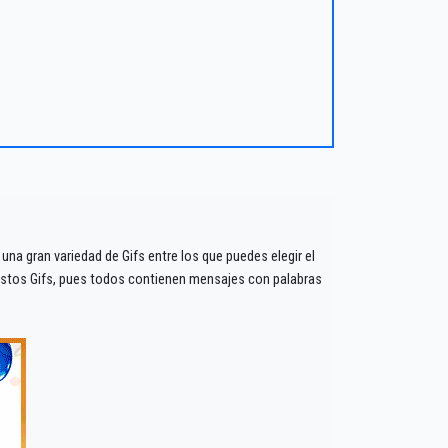
a gran variedad de Gifs entre los que puedes elegir el
estos Gifs, pues todos contienen mensajes con palabras