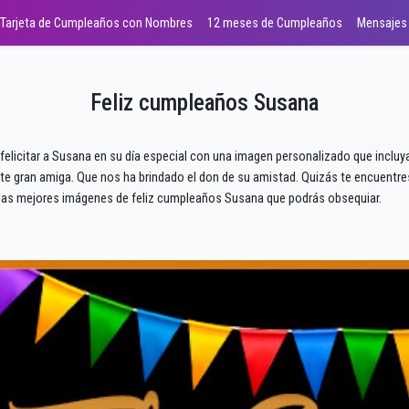
Tarjeta de Cumpleaños con Nombres
12 meses de Cumpleaños
Mensajes
Feliz cumpleaños Susana
felicitar a Susana en su día especial con una imagen personalizado que incluy
 gran amiga. Que nos ha brindado el don de su amistad. Quizás te encuentres 
as mejores imágenes de feliz cumpleaños Susana que podrás obsequiar.