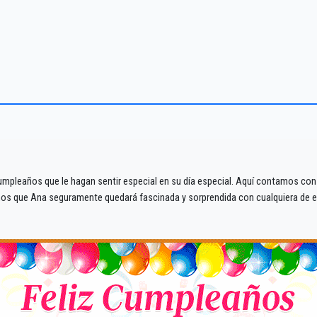
pleaños que le hagan sentir especial en su día especial. Aquí contamos con un
os que Ana seguramente quedará fascinada y sorprendida con cualquiera de 