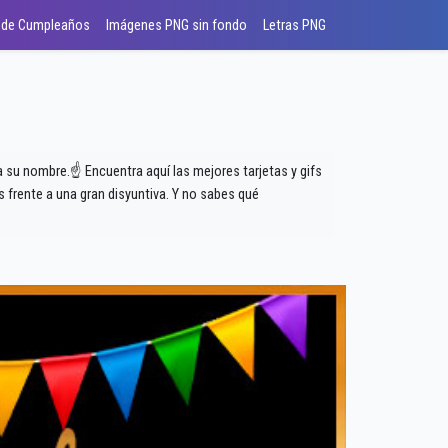
 de Cumpleaños
Imágenes PNG sin fondo
Letras PNG
a su nombre.☝ Encuentra aquí las mejores tarjetas y gifs
frente a una gran disyuntiva. Y no sabes qué