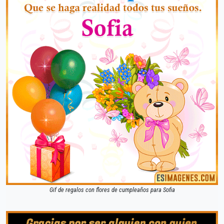
Gif de regalos con flores de cumpleaños para Sofia