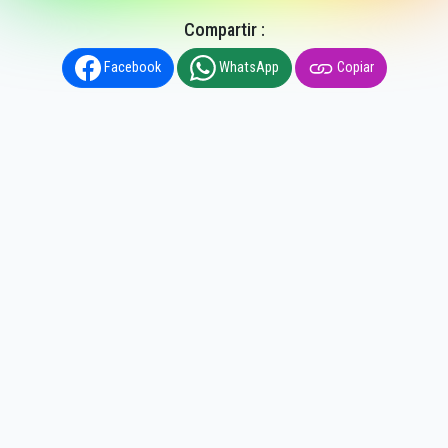
Compartir :
Facebook
WhatsApp
Copiar