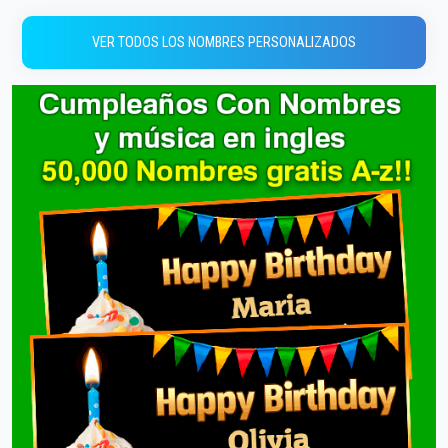
VER TODOS LOS NOMBRES PERSONALIZADOS