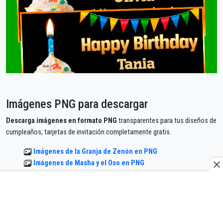
Imágenes PNG para descargar
Descarga imágenes en formato PNG
transparentes para tus diseños de
cumpleaños, tarjetas de invitación completamente gratis.
Imágenes de la Granja de Zenón en PNG
Imágenes de Masha y el Oso en PNG
Imágenes de Princesa Ariel Sirenita en PNG
Imágenes de Frozen en PNG
Imágenes Lilo y Stitch en PNG
Imágenes de Pokemón en PNG
Imágenes de Peppa Pig en PNG