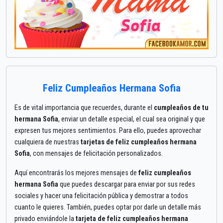
Feliz Cumpleaños Hermana Sofia
Es de vital importancia que recuerdes, durante el
cumpleaños de tu
hermana Sofia
, enviar un detalle especial, el cual sea original y que
expresen tus mejores sentimientos. Para ello, puedes aprovechar
cualquiera de nuestras
tarjetas de feliz cumpleaños hermana
Sofia
, con mensajes de felicitación personalizados.
Aquí encontrarás los mejores mensajes de
feliz cumpleaños
hermana Sofia
que puedes descargar para enviar por sus redes
sociales y hacer una felicitación pública y demostrar a todos
cuanto le quieres. También, puedes optar por darle un detalle más
privado enviándole la
tarjeta de feliz cumpleaños hermana