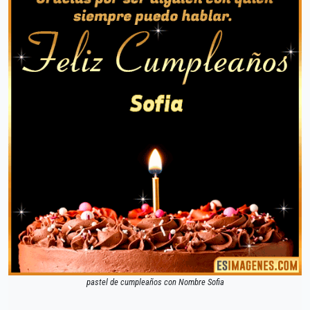
pastel de cumpleaños con Nombre Sofia