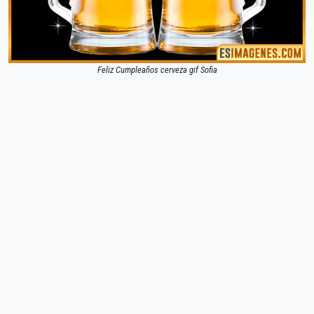
Feliz Cumpleaños cerveza gif Sofia