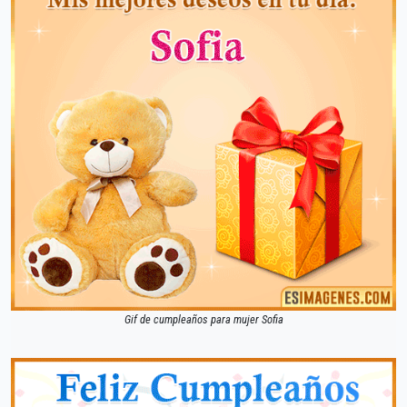
Gif de cumpleaños para mujer Sofia