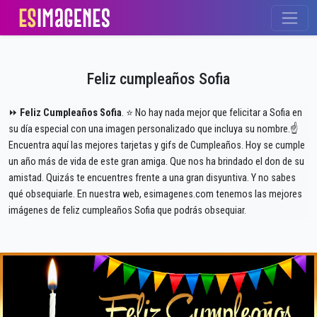
Feliz cumpleaños Sofia
⏩
Feliz Cumpleaños Sofia
. ⭐ No hay nada mejor que felicitar a Sofia en
su día especial con una imagen personalizado que incluya su nombre.☝
Encuentra aquí las mejores tarjetas y gifs de Cumpleaños. Hoy se cumple
un año más de vida de este gran amiga. Que nos ha brindado el don de su
amistad. Quizás te encuentres frente a una gran disyuntiva. Y no sabes
qué obsequiarle. En nuestra web, esimagenes.com tenemos las mejores
imágenes de feliz cumpleaños Sofia que podrás obsequiar.