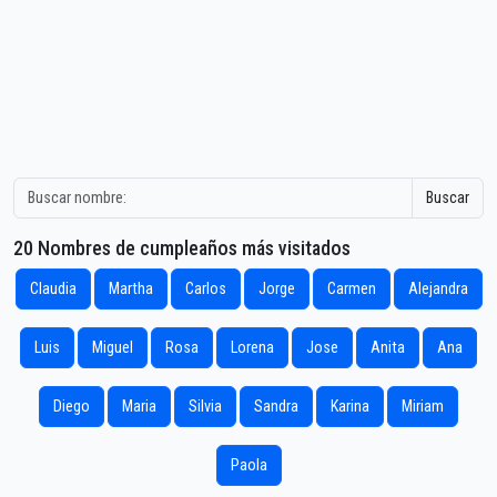
Buscar
20 Nombres de cumpleaños más visitados
Claudia
Martha
Carlos
Jorge
Carmen
Alejandra
Luis
Miguel
Rosa
Lorena
Jose
Anita
Ana
Diego
Maria
Silvia
Sandra
Karina
Miriam
Paola