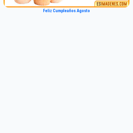
Feliz Cumpleaños Agosto