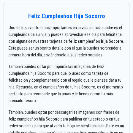
Feliz Cumpleaños Hija Socorro
Uno de los eventos más importantes en la vida de todo padre es el
cumpleaños de su hija, y puedes aprovechar ese día para felicitarle
con alguna de nuestras tarjetas de
feliz cumpleaños hija Socorro
.
Este puede ser un bonito detalle con el que la puedes sorprender a
primera hora del día, enviándoselo a sus redes sociales.
También puedes optar por imprimir las imágenes de feliz
cumpleaños hija Socorro para que lo uses como tarjeta de
felicitación y complementarlo con el regalo que le pienses dar a tu
hija. Recuerda, en el cumpleaños de tu hija Socorro, es el momento
perfecto para recordarle que la amas y le tienes como tu más
preciado tesoro.
También, puedes optar por descargar las imágenes con frases de
feliz cumpleaños hija Socorro para publicar en tu estado o en tus
redes sociales para que al verlo tu hoja se sienta aludida. Este es un
detalle que alegra el corazón de cualquier hijo, especialmente en un