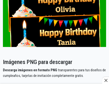
Imágenes PNG para descargar
Descarga imágenes en formato PNG
transparentes para tus diseños de
cumpleaños, tarjetas de invitación completamente gratis.
Imágenes de la Granja de Zenón en PNG
Imágenes de Masha y el Oso en PNG
Imágenes de Princesa Ariel Sirenita en PNG
Imágenes de Frozen en PNG
Imágenes Lilo y Stitch en PNG