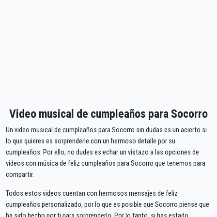
Video musical de cumpleaños para Socorro
Un video musical de cumpleaños para Socorro sin dudas es un acierto si
lo que quieres es sorprenderle con un hermoso detalle por su
cumpleaños. Por ello, no dudes es echar un vistazo a las opciones de
videos con música de feliz cumpleaños para Socorro que tenemos para
compartir.
Todos estos videos cuentan con hermosos mensajes de feliz
cumpleaños personalizado, por lo que es posible que Socorro piense que
ha sido hecho por ti para sorprenderlo. Por lo tanto, si has estado