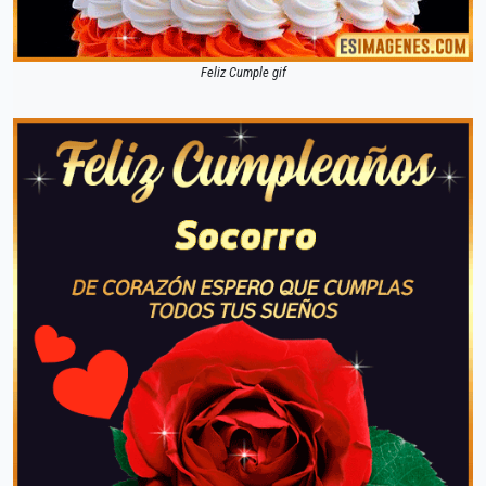
Feliz Cumple gif