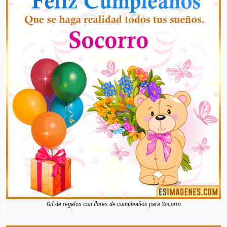
Gif de regalos con flores de cumpleaños para Socorro