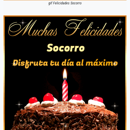
gif Felicidades Socorro