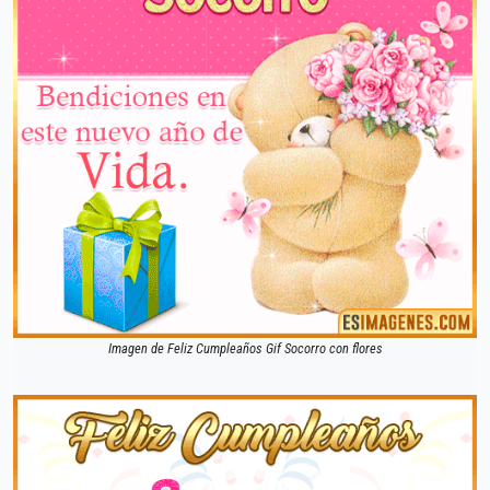
Imagen de Feliz Cumpleaños Gif Socorro con flores