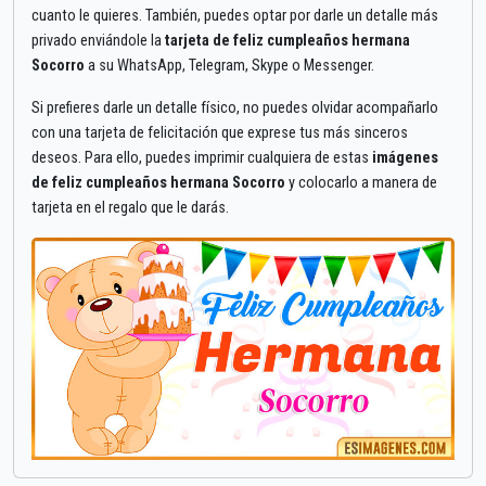
cuanto le quieres. También, puedes optar por darle un detalle más
privado enviándole la
tarjeta de feliz cumpleaños hermana
Socorro
a su WhatsApp, Telegram, Skype o Messenger.
Si prefieres darle un detalle físico, no puedes olvidar acompañarlo
con una tarjeta de felicitación que exprese tus más sinceros
deseos. Para ello, puedes imprimir cualquiera de estas
imágenes
de feliz cumpleaños hermana Socorro
y colocarlo a manera de
tarjeta en el regalo que le darás.