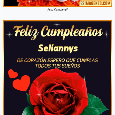
Feliz Cumple gif