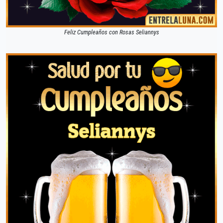
Feliz Cumpleaños con Rosas Seliannys