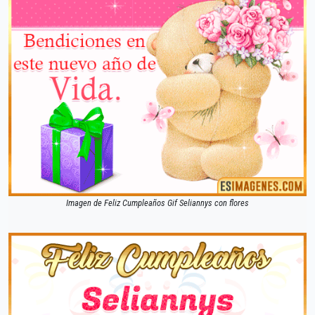
Imagen de Feliz Cumpleaños Gif Seliannys con flores