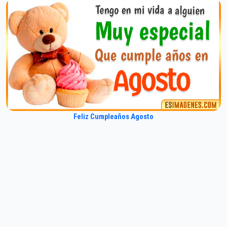
Feliz Cumpleaños Agosto