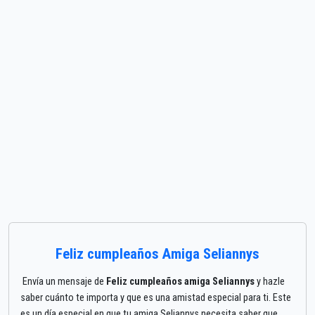
Feliz cumpleaños Amiga Seliannys
Envía un mensaje de
Feliz cumpleaños amiga Seliannys
y hazle
saber cuánto te importa y que es una amistad especial para ti. Este
es un día especial en que tu amiga Seliannys necesita saber que