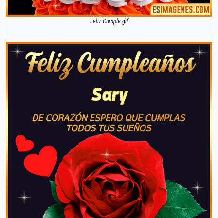
Feliz Cumple gif