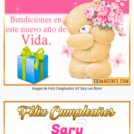
Imagen de Feliz Cumpleaños Gif Sary con flores