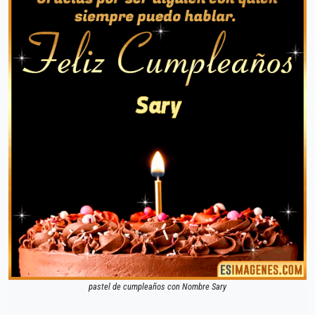
pastel de cumpleaños con Nombre Sary