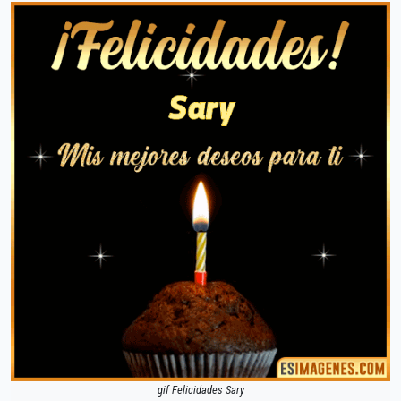
gif Felicidades Sary