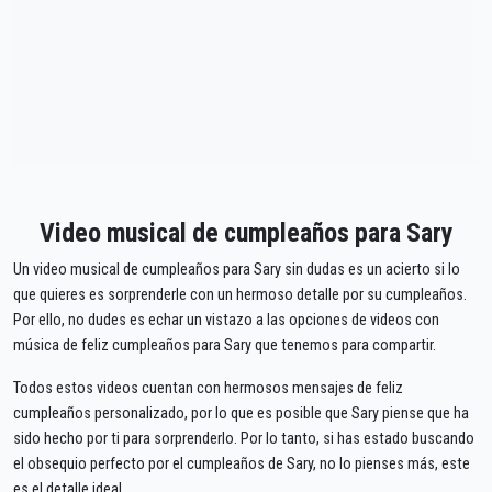
Video musical de cumpleaños para Sary
Un video musical de cumpleaños para Sary sin dudas es un acierto si lo
que quieres es sorprenderle con un hermoso detalle por su cumpleaños.
Por ello, no dudes es echar un vistazo a las opciones de videos con
música de feliz cumpleaños para Sary que tenemos para compartir.
Todos estos videos cuentan con hermosos mensajes de feliz
cumpleaños personalizado, por lo que es posible que Sary piense que ha
sido hecho por ti para sorprenderlo. Por lo tanto, si has estado buscando
el obsequio perfecto por el cumpleaños de Sary, no lo pienses más, este
es el detalle ideal.