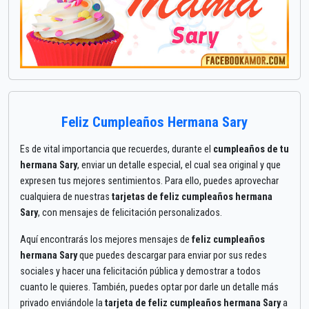
Feliz Cumpleaños Hermana Sary
Es de vital importancia que recuerdes, durante el
cumpleaños de tu
hermana Sary
, enviar un detalle especial, el cual sea original y que
expresen tus mejores sentimientos. Para ello, puedes aprovechar
cualquiera de nuestras
tarjetas de feliz cumpleaños hermana
Sary
, con mensajes de felicitación personalizados.
Aquí encontrarás los mejores mensajes de
feliz cumpleaños
hermana Sary
que puedes descargar para enviar por sus redes
sociales y hacer una felicitación pública y demostrar a todos
cuanto le quieres. También, puedes optar por darle un detalle más
privado enviándole la
tarjeta de feliz cumpleaños hermana Sary
a