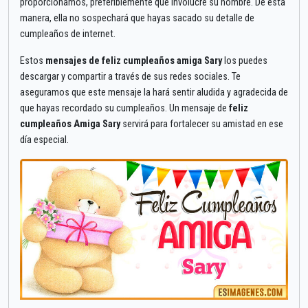
proporcionamos, preferiblemente que involucre su nombre. De esta
manera, ella no sospechará que hayas sacado su detalle de
cumpleaños de internet.
Estos
mensajes de feliz cumpleaños amiga Sary
los puedes
descargar y compartir a través de sus redes sociales. Te
aseguramos que este mensaje la hará sentir aludida y agradecida de
que hayas recordado su cumpleaños. Un mensaje de
feliz
cumpleaños Amiga Sary
servirá para fortalecer su amistad en ese
día especial.