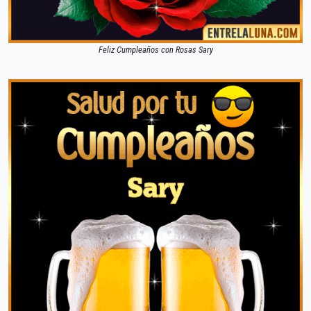
Feliz Cumpleaños con Rosas Sary