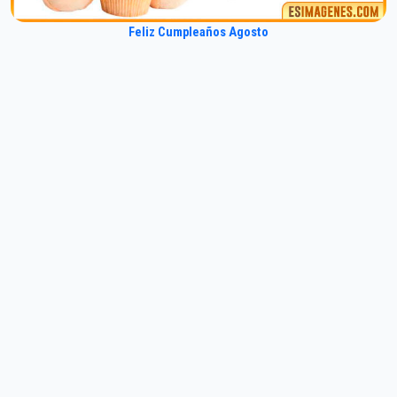
Feliz Cumpleaños Agosto