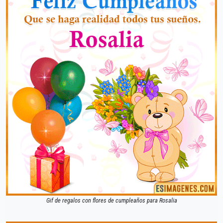
Gif de regalos con flores de cumpleaños para Rosalia