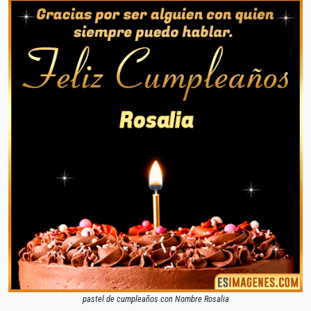
pastel de cumpleaños con Nombre Rosalia