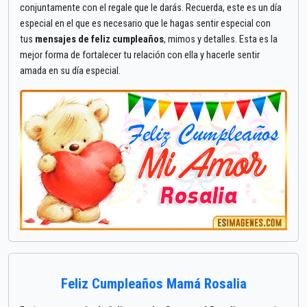
conjuntamente con el regale que le darás. Recuerda, este es un día
especial en el que es necesario que le hagas sentir especial con
tus
mensajes de feliz cumpleaños
, mimos y detalles. Esta es la
mejor forma de fortalecer tu relación con ella y hacerle sentir
amada en su día especial.
Feliz Cumpleaños Mamá Rosalia