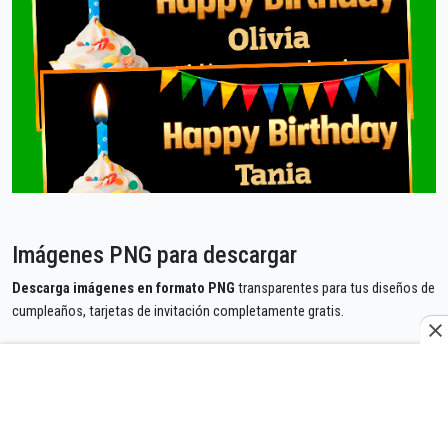
Imágenes PNG para descargar
Descarga imágenes en formato PNG
transparentes para tus diseños de
cumpleaños, tarjetas de invitación completamente gratis.
Imágenes de la Granja de Zenón en PNG
Imágenes de Masha y el Oso en PNG
Imágenes de Princesa Ariel Sirenita en PNG
Imágenes de Frozen en PNG
Imágenes Lilo y Stitch en PNG