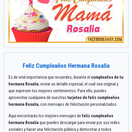
Feliz Cumpleaños Hermana Rosalia
Es de vital importancia que recuerdes, durante el
cumpleaños de tu
hermana Rosalia
, enviar un detalle especial, el cual sea original y
que expresen tus mejores sentimientos. Para ello, puedes
aprovechar cualquiera de nuestras
tarjetas de feliz cumpleaños
hermana Rosalia
, con mensajes de felicitación personalizados.
Aquí encontrarás los mejores mensajes de
feliz cumpleaños
hermana Rosalia
que puedes descargar para enviar por sus redes
sociales y hacer una felicitación pública y demostrar a todos