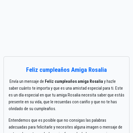
Feliz cumpleaños Amiga Rosalia
Envía un mensaje de
Feliz cumpleaños amiga Rosalia
y hazle
saber cuánto te importa y que es una amistad especial para ti. Este
es un día especial en que tu amiga Rosalia necesita saber que estás
presente en su vida, que le recuerdas con cariño y que no te has
olvidado de su cumpleaños.
Entendemos que es posible que no consigas las palabras
adecuadas para felicitarle y necesites alguna imagen o mensaje de