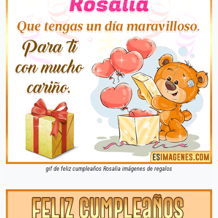
gif de feliz cumpleaños Rosalia imágenes de regalos