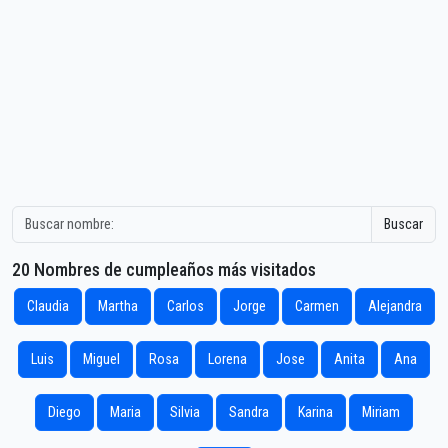
Buscar
20 Nombres de cumpleaños más visitados
Claudia
Martha
Carlos
Jorge
Carmen
Alejandra
Luis
Miguel
Rosa
Lorena
Jose
Anita
Ana
Diego
Maria
Silvia
Sandra
Karina
Miriam