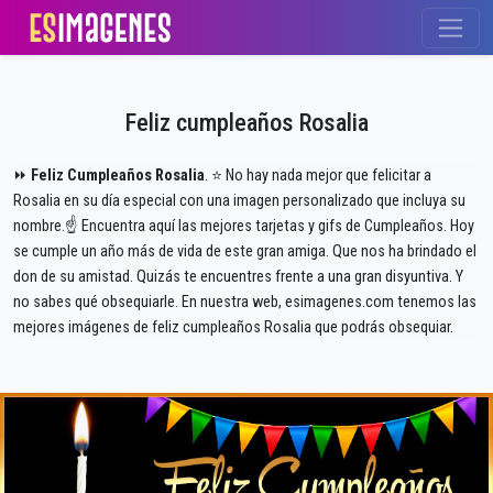
Feliz cumpleaños Rosalia
⏩
Feliz Cumpleaños Rosalia
. ⭐ No hay nada mejor que felicitar a
Rosalia en su día especial con una imagen personalizado que incluya su
nombre.☝ Encuentra aquí las mejores tarjetas y gifs de Cumpleaños. Hoy
se cumple un año más de vida de este gran amiga. Que nos ha brindado el
don de su amistad. Quizás te encuentres frente a una gran disyuntiva. Y
no sabes qué obsequiarle. En nuestra web, esimagenes.com tenemos las
mejores imágenes de feliz cumpleaños Rosalia que podrás obsequiar.