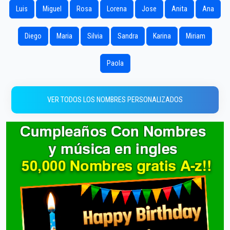
Luis
Miguel
Rosa
Lorena
Jose
Anita
Ana
Diego
Maria
Silvia
Sandra
Karina
Miriam
Paola
VER TODOS LOS NOMBRES PERSONALIZADOS