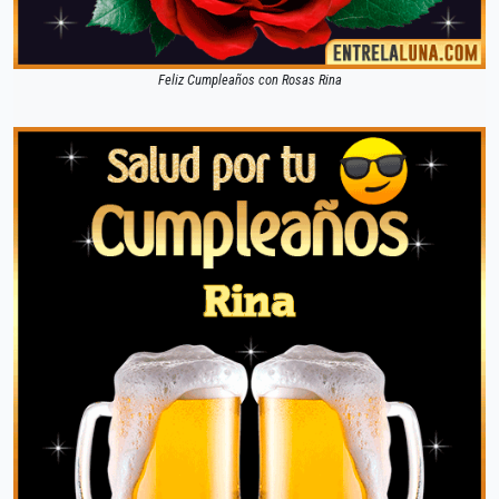
Feliz Cumpleaños con Rosas Rina