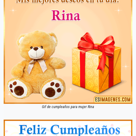
Gif de cumpleaños para mujer Rina