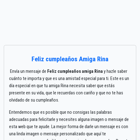
Feliz cumpleaños Amiga Rina
Envía un mensaje de
Feliz cumpleaños amiga Rina
y hazle saber
cuánto te importa y que es una amistad especial para ti. Este es un
día especial en que tu amiga Rina necesita saber que estás
presente en su vida, que le recuerdas con cariño y que no te has
olvidado de su cumpleaños.
Entendemos que es posible que no consigas las palabras
adecuadas para felicitarle y necesites alguna imagen o mensaje de
esta web que te ayude. La mejor forma de darle un mensaje es con
una linda imagen o mensaje personalizado que aquí te