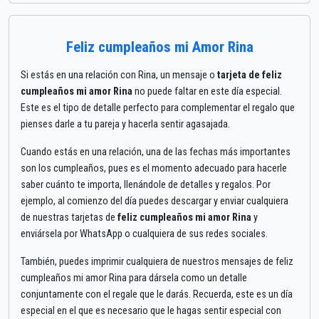
Feliz cumpleaños mi Amor Rina
Si estás en una relación con Rina, un mensaje o
tarjeta de feliz
cumpleaños mi amor Rina
no puede faltar en este día especial.
Este es el tipo de detalle perfecto para complementar el regalo que
pienses darle a tu pareja y hacerla sentir agasajada.
Cuando estás en una relación, una de las fechas más importantes
son los cumpleaños, pues es el momento adecuado para hacerle
saber cuánto te importa, llenándole de detalles y regalos. Por
ejemplo, al comienzo del día puedes descargar y enviar cualquiera
de nuestras tarjetas de
feliz cumpleaños mi amor Rina
y
enviársela por WhatsApp o cualquiera de sus redes sociales.
También, puedes imprimir cualquiera de nuestros mensajes de feliz
cumpleaños mi amor Rina para dársela como un detalle
conjuntamente con el regale que le darás. Recuerda, este es un día
especial en el que es necesario que le hagas sentir especial con