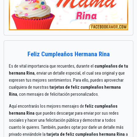
Feliz Cumpleaños Hermana Rina
Es de vital importancia que recuerdes, durante el
cumpleaños de tu
hermana Rina
, enviar un detalle especial, el cual sea original y que
expresen tus mejores sentimientos. Para ello, puedes aprovechar
cualquiera de nuestras
tarjetas de feliz cumpleaños hermana
Rina
, con mensajes de felicitación personalizados.
Aquí encontrarás los mejores mensajes de
feliz cumpleaños
hermana Rina
que puedes descargar para enviar por sus redes
sociales y hacer una felicitación pública y demostrar a todos
cuanto le quieres. También, puedes optar por darle un detalle más
privado enviándole la
tarjeta de feliz cumpleaños hermana Rina
a