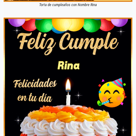
Torta de cumpleaños con Nombre Rina