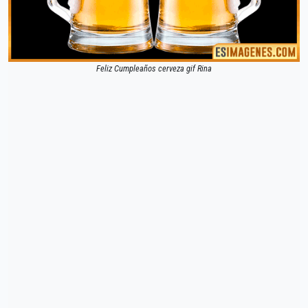
Feliz Cumpleaños cerveza gif Rina