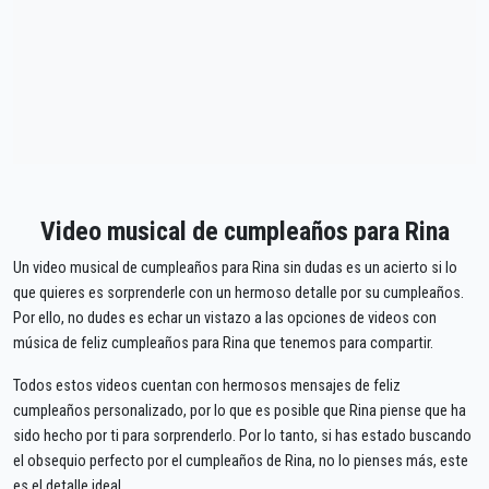
Video musical de cumpleaños para Rina
Un video musical de cumpleaños para Rina sin dudas es un acierto si lo
que quieres es sorprenderle con un hermoso detalle por su cumpleaños.
Por ello, no dudes es echar un vistazo a las opciones de videos con
música de feliz cumpleaños para Rina que tenemos para compartir.
Todos estos videos cuentan con hermosos mensajes de feliz
cumpleaños personalizado, por lo que es posible que Rina piense que ha
sido hecho por ti para sorprenderlo. Por lo tanto, si has estado buscando
el obsequio perfecto por el cumpleaños de Rina, no lo pienses más, este
es el detalle ideal.