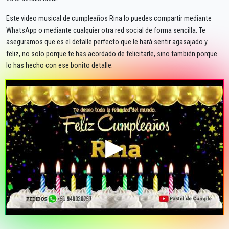
Este video musical de cumpleaños Rina lo puedes compartir mediante
WhatsApp o mediante cualquier otra red social de forma sencilla. Te
aseguramos que es el detalle perfecto que le hará sentir agasajado y
feliz, no solo porque te has acordado de felicitarle, sino también porque
lo has hecho con ese bonito detalle.