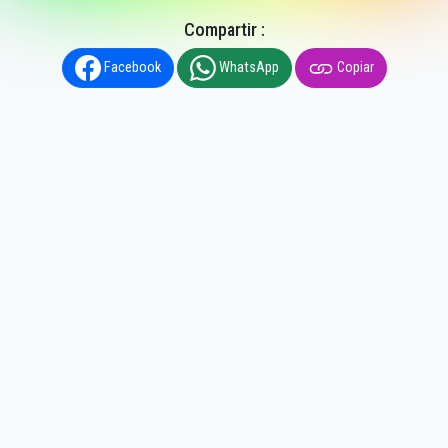
Compartir :
Facebook
WhatsApp
Copiar