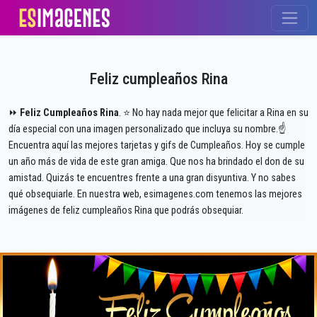
Feliz cumpleaños Rina
⏩
Feliz Cumpleaños Rina
. ⭐ No hay nada mejor que felicitar a Rina en su
día especial con una imagen personalizado que incluya su nombre.☝
Encuentra aquí las mejores tarjetas y gifs de Cumpleaños. Hoy se cumple
un año más de vida de este gran amiga. Que nos ha brindado el don de su
amistad. Quizás te encuentres frente a una gran disyuntiva. Y no sabes
qué obsequiarle. En nuestra web, esimagenes.com tenemos las mejores
imágenes de feliz cumpleaños Rina que podrás obsequiar.