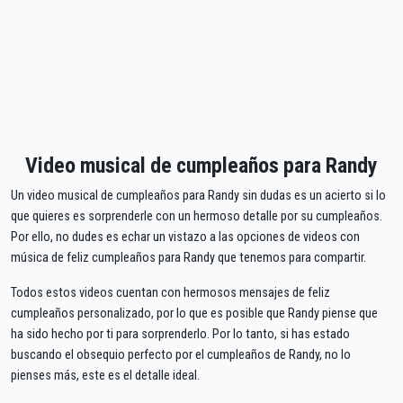
Video musical de cumpleaños para Randy
Un video musical de cumpleaños para Randy sin dudas es un acierto si lo
que quieres es sorprenderle con un hermoso detalle por su cumpleaños.
Por ello, no dudes es echar un vistazo a las opciones de videos con
música de feliz cumpleaños para Randy que tenemos para compartir.
Todos estos videos cuentan con hermosos mensajes de feliz
cumpleaños personalizado, por lo que es posible que Randy piense que
ha sido hecho por ti para sorprenderlo. Por lo tanto, si has estado
buscando el obsequio perfecto por el cumpleaños de Randy, no lo
pienses más, este es el detalle ideal.