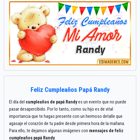
Feliz Cumpleaños Papá Randy
El día del
cumpleaños de papá Randy
es un evento que no puede
pasar desapercibido. Por lo tanto, como su hijo es de vital
importancia que te hagas presente con un hermoso detalle que
agasaje el corazón de tu padre desde primera hora de la mañana.
Para ello, te dejamos algunas imágenes con
mensajes de feliz
cumpleaños papá Randy
.