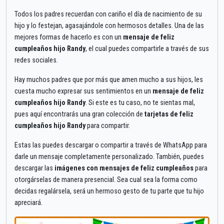
Todos los padres recuerdan con cariño el día de nacimiento de su
hijo y lo festejan, agasajándole con hermosos detalles. Una de las
mejores formas de hacerlo es con un
mensaje de feliz
cumpleaños hijo Randy
, el cual puedes compartirle a través de sus
redes sociales.
Hay muchos padres que por más que amen mucho a sus hijos, les
cuesta mucho expresar sus sentimientos en un
mensaje de feliz
cumpleaños hijo Randy
. Si este es tu caso, no te sientas mal,
pues aquí encontrarás una gran colección de
tarjetas de feliz
cumpleaños hijo Randy
para compartir.
Estas las puedes descargar o compartir a través de WhatsApp para
darle un mensaje completamente personalizado. También, puedes
descargar las
imágenes con mensajes de feliz cumpleaños
para
otorgárselas de manera presencial. Sea cual sea la forma como
decidas regalársela, será un hermoso gesto de tu parte que tu hijo
apreciará.