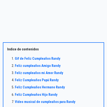
Indice de contenidos
Gif de Feliz Cumpleaños Randy
Feliz cumpleaños Amigo Randy
Feliz cumpleaños mi Amor Randy
Feliz Cumpleaños Papá Randy
Feliz Cumpleaños Hermano Randy
Feliz Cumpleaños Hijo Randy
Video musical de cumpleaños para Randy