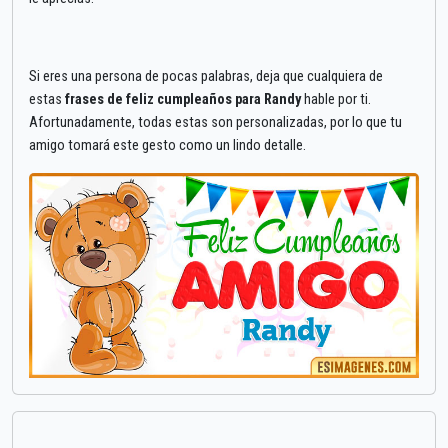
Si eres una persona de pocas palabras, deja que cualquiera de
estas
frases de feliz cumpleaños para Randy
hable por ti.
Afortunadamente, todas estas son personalizadas, por lo que tu
amigo tomará este gesto como un lindo detalle.