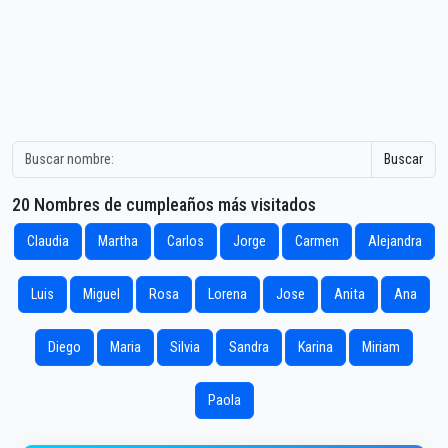
Buscar
20 Nombres de cumpleaños más visitados
Claudia
Martha
Carlos
Jorge
Carmen
Alejandra
Luis
Miguel
Rosa
Lorena
Jose
Anita
Ana
Diego
Maria
Silvia
Sandra
Karina
Miriam
Paola