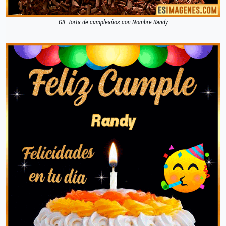
GIF Torta de cumpleaños con Nombre Randy