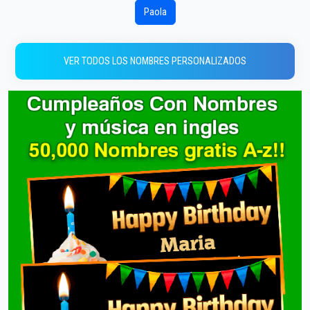
Paola
VER TODOS LOS NOMBRES PERSONALIZADOS