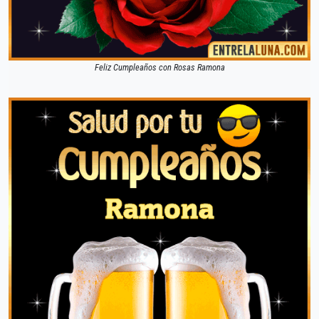
Feliz Cumpleaños con Rosas Ramona