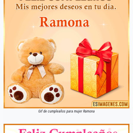
Gif de cumpleaños para mujer Ramona