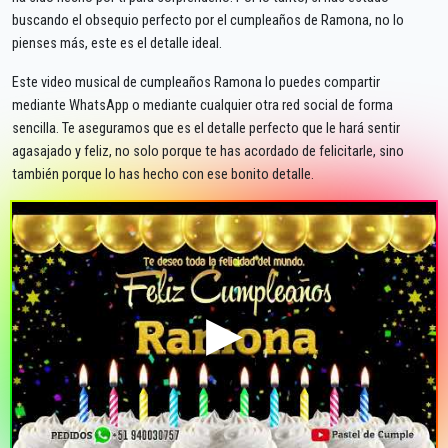
buscando el obsequio perfecto por el cumpleaños de Ramona, no lo
pienses más, este es el detalle ideal.
Este video musical de cumpleaños Ramona lo puedes compartir
mediante WhatsApp o mediante cualquier otra red social de forma
sencilla. Te aseguramos que es el detalle perfecto que le hará sentir
agasajado y feliz, no solo porque te has acordado de felicitarle, sino
también porque lo has hecho con ese bonito detalle.