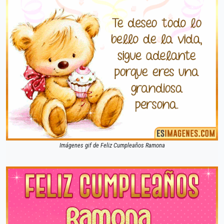
Imágenes gif de Feliz Cumpleaños Ramona