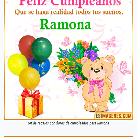
Gif de regalos con flores de cumpleaños para Ramona