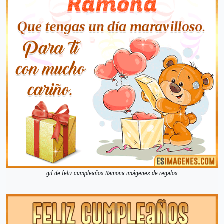
gif de feliz cumpleaños Ramona imágenes de regalos