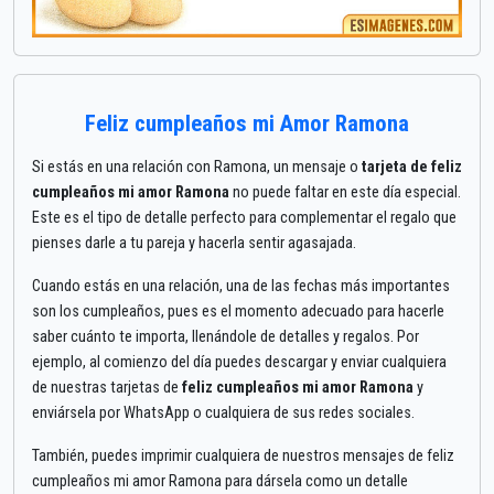
Feliz cumpleaños mi Amor Ramona
Si estás en una relación con Ramona, un mensaje o
tarjeta de feliz
cumpleaños mi amor Ramona
no puede faltar en este día especial.
Este es el tipo de detalle perfecto para complementar el regalo que
pienses darle a tu pareja y hacerla sentir agasajada.
Cuando estás en una relación, una de las fechas más importantes
son los cumpleaños, pues es el momento adecuado para hacerle
saber cuánto te importa, llenándole de detalles y regalos. Por
ejemplo, al comienzo del día puedes descargar y enviar cualquiera
de nuestras tarjetas de
feliz cumpleaños mi amor Ramona
y
enviársela por WhatsApp o cualquiera de sus redes sociales.
También, puedes imprimir cualquiera de nuestros mensajes de feliz
cumpleaños mi amor Ramona para dársela como un detalle