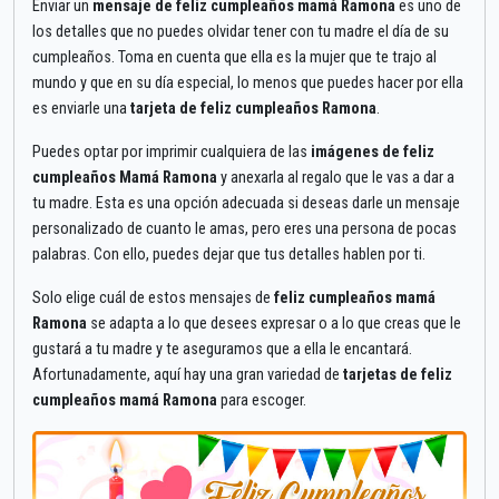
Enviar un
mensaje de feliz cumpleaños mamá Ramona
es uno de
los detalles que no puedes olvidar tener con tu madre el día de su
cumpleaños. Toma en cuenta que ella es la mujer que te trajo al
mundo y que en su día especial, lo menos que puedes hacer por ella
es enviarle una
tarjeta de feliz cumpleaños Ramona
.
Puedes optar por imprimir cualquiera de las
imágenes de feliz
cumpleaños Mamá Ramona
y anexarla al regalo que le vas a dar a
tu madre. Esta es una opción adecuada si deseas darle un mensaje
personalizado de cuanto le amas, pero eres una persona de pocas
palabras. Con ello, puedes dejar que tus detalles hablen por ti.
Solo elige cuál de estos mensajes de
feliz cumpleaños mamá
Ramona
se adapta a lo que desees expresar o a lo que creas que le
gustará a tu madre y te aseguramos que a ella le encantará.
Afortunadamente, aquí hay una gran variedad de
tarjetas de feliz
cumpleaños mamá Ramona
para escoger.