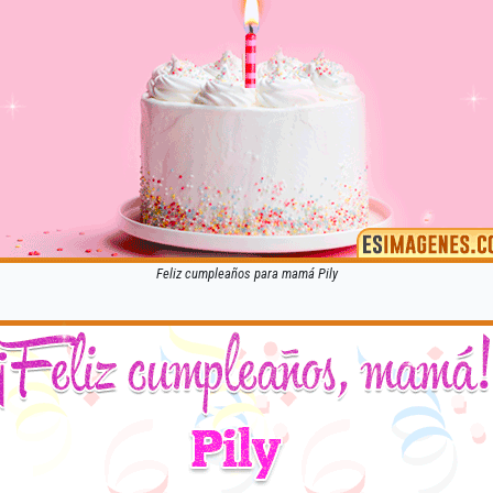
Feliz cumpleaños para mamá Pily