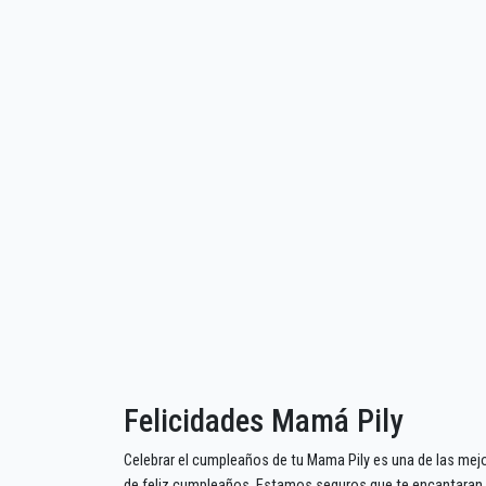
Felicidades Mamá Pily
Celebrar el cumpleaños de tu Mama Pily es una de las mej
de feliz cumpleaños. Estamos seguros que te encantaran.