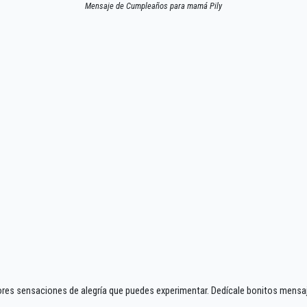
Mensaje de Cumpleaños para mamá Pily
ores sensaciones de alegría que puedes experimentar. Dedícale bonitos mensaj