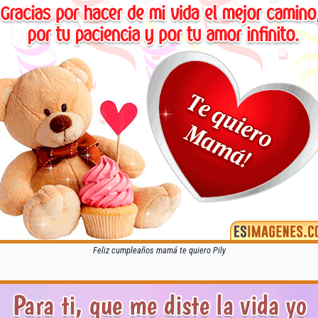
Feliz cumpleaños mamá te quiero Pily