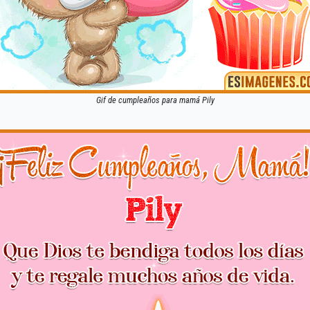
Gif de cumpleaños para mamá Pily