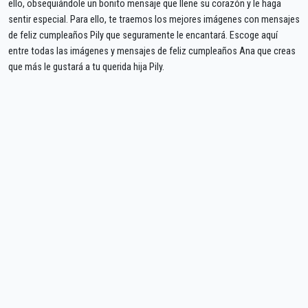
ello, obsequiándole un bonito mensaje que llene su corazón y le haga
sentir especial. Para ello, te traemos los mejores imágenes con mensajes
de feliz cumpleaños Pily que seguramente le encantará. Escoge aquí
entre todas las imágenes y mensajes de feliz cumpleaños Ana que creas
que más le gustará a tu querida hija Pily.