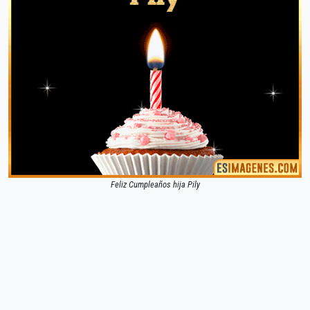
Feliz Cumpleaños hija Pily