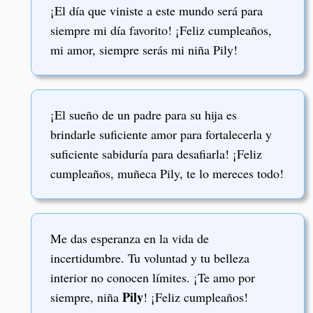
¡El día que viniste a este mundo será para
siempre mi día favorito! ¡Feliz cumpleaños,
mi amor, siempre serás mi niña Pily!
¡El sueño de un padre para su hija es
brindarle suficiente amor para fortalecerla y
suficiente sabiduría para desafiarla! ¡Feliz
cumpleaños, muñeca Pily, te lo mereces todo!
Me das esperanza en la vida de
incertidumbre. Tu voluntad y tu belleza
interior no conocen límites. ¡Te amo por
Pily
siempre, niña
! ¡Feliz cumpleaños!