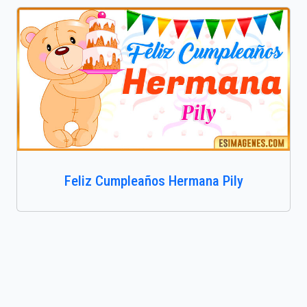
Feliz Cumpleaños Hermana Pily