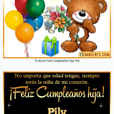
Te deseo Feliz Cumpleaños hija Pily