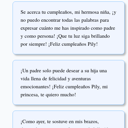
Se acerca tu cumpleaños, mi hermosa niña, ¡y
no puedo encontrar todas las palabras para
expresar cuánto me has inspirado como padre
y como persona! ¡Que tu luz siga brillando
por siempre! ¡Feliz cumpleaños Pily!
¡Un padre solo puede desear a su hija una
vida llena de felicidad y aventuras
emocionantes! ¡Feliz cumpleaños Pily, mi
princesa, te quiero mucho!
¡Como ayer, te sostuve en mis brazos,