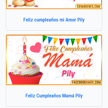
Feliz cumpleaños mi Amor Pily
Feliz Cumpleaños Mamá Pily