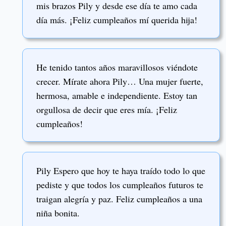
mis brazos Pily y desde ese día te amo cada
día más. ¡Feliz cumpleaños mí querida hija!
He tenido tantos años maravillosos viéndote
crecer. Mírate ahora Pily… Una mujer fuerte,
hermosa, amable e independiente. Estoy tan
orgullosa de decir que eres mía. ¡Feliz
cumpleaños!
Pily Espero que hoy te haya traído todo lo que
pediste y que todos los cumpleaños futuros te
traigan alegría y paz. Feliz cumpleaños a una
niña bonita.