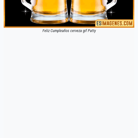
Feliz Cumpleaños cerveza gif Patty