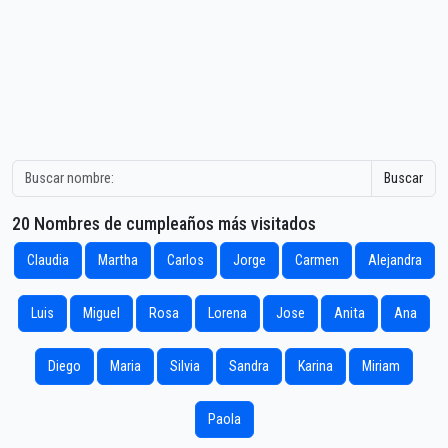
Buscar
20 Nombres de cumpleaños más visitados
Claudia
Martha
Carlos
Jorge
Carmen
Alejandra
Luis
Miguel
Rosa
Lorena
Jose
Anita
Ana
Diego
Maria
Silvia
Sandra
Karina
Miriam
Paola