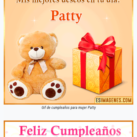
Gif de cumpleaños para mujer Patty