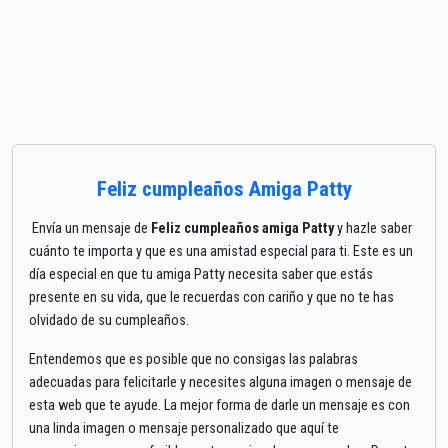
Feliz cumpleaños Amiga Patty
Envía un mensaje de
Feliz cumpleaños amiga Patty
y hazle saber
cuánto te importa y que es una amistad especial para ti. Este es un
día especial en que tu amiga Patty necesita saber que estás
presente en su vida, que le recuerdas con cariño y que no te has
olvidado de su cumpleaños.
Entendemos que es posible que no consigas las palabras
adecuadas para felicitarle y necesites alguna imagen o mensaje de
esta web que te ayude. La mejor forma de darle un mensaje es con
una linda imagen o mensaje personalizado que aquí te