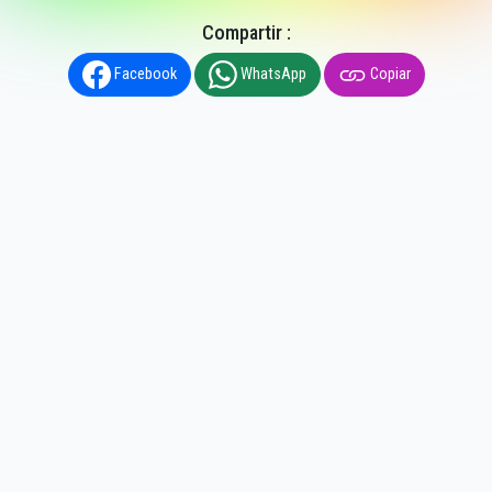
Compartir :
Facebook
WhatsApp
Copiar