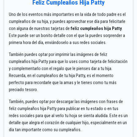
Feliz Cumpleaños Hija Patty
Uno de los eventos más importantes en la vida de todo padre es el
cumpleaños de su hija, y puedes aprovechar ese día para felicitarle
con alguna de nuestras tarjetas de
feliz cumpleaños hija Patty
.
Este puede ser un bonito detalle con el que la puedes sorprender a
primera hora del día, enviándoselo a sus redes sociales.
También puedes optar por imprimir las imágenes de feliz
cumpleaños hija Patty para que lo uses como tarjeta de felicitación
y complementarlo con el regalo que le pienses dar a tu hija.
Recuerda, en el cumpleaños de tu hija Patty, es el momento
perfecto para recordarle que la amas y le tienes como tu más
preciado tesoro.
También, puedes optar por descargar las imágenes con frases de
feliz cumpleaños hija Patty para publicar en tu estado o en tus
redes sociales para que al verlo tu hoja se sienta aludida. Este es un
detalle que alegra el corazón de cualquier hijo, especialmente en un
día tan importante como su cumpleaños.