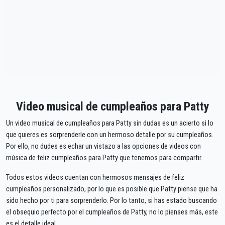
Video musical de cumpleaños para Patty
Un video musical de cumpleaños para Patty sin dudas es un acierto si lo
que quieres es sorprenderle con un hermoso detalle por su cumpleaños.
Por ello, no dudes es echar un vistazo a las opciones de videos con
música de feliz cumpleaños para Patty que tenemos para compartir.
Todos estos videos cuentan con hermosos mensajes de feliz
cumpleaños personalizado, por lo que es posible que Patty piense que ha
sido hecho por ti para sorprenderlo. Por lo tanto, si has estado buscando
el obsequio perfecto por el cumpleaños de Patty, no lo pienses más, este
es el detalle ideal.