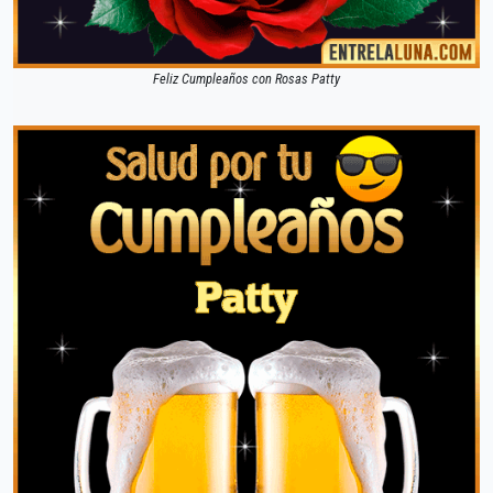
Feliz Cumpleaños con Rosas Patty