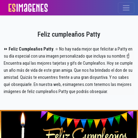
Feliz cumpleaños Patty
⏩
Feliz Cumpleaños Patty
. ⭐ No hay nada mejor que felicitar a Patty en
su día especial con una imagen personalizado que incluya su nombre.☝
Encuentra aquí las mejores tarjetas y gifs de Cumpleaños. Hoy se cumple
un año más de vida de este gran amiga. Que nos ha brindado el don de su
amistad. Quizás te encuentres frente a una gran disyuntiva. Y no sabes
qué obsequiarle. En nuestra web, esimagenes.com tenemos las mejores
imágenes de feliz cumpleaños Patty que podrás obsequiar.