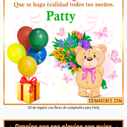
Gif de regalos con flores de cumpleaños para Patty