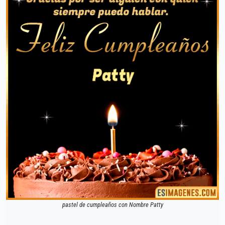
pastel de cumpleaños con Nombre Patty