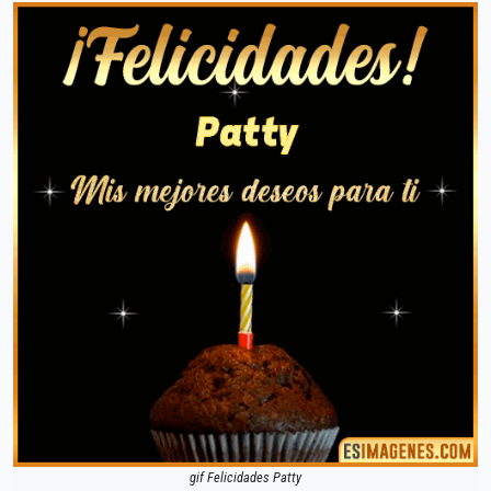
gif Felicidades Patty