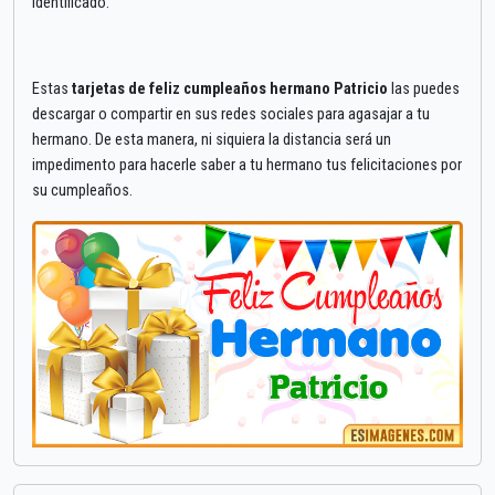
identificado.
Estas
tarjetas de feliz cumpleaños hermano Patricio
las puedes
descargar o compartir en sus redes sociales para agasajar a tu
hermano. De esta manera, ni siquiera la distancia será un
impedimento para hacerle saber a tu hermano tus felicitaciones por
su cumpleaños.