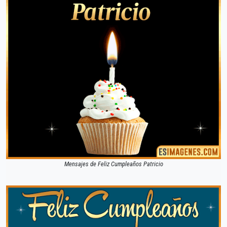
Mensajes de Feliz Cumpleaños Patricio