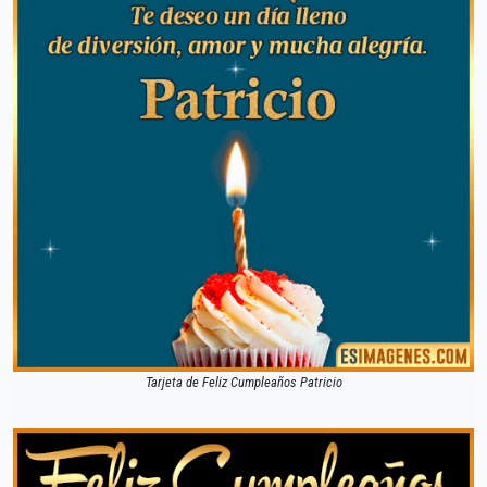
Tarjeta de Feliz Cumpleaños Patricio