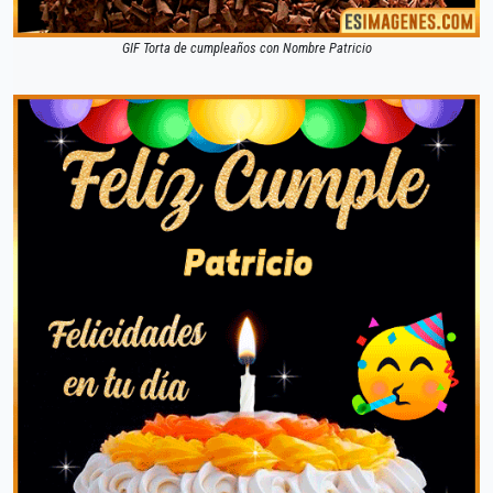
GIF Torta de cumpleaños con Nombre Patricio