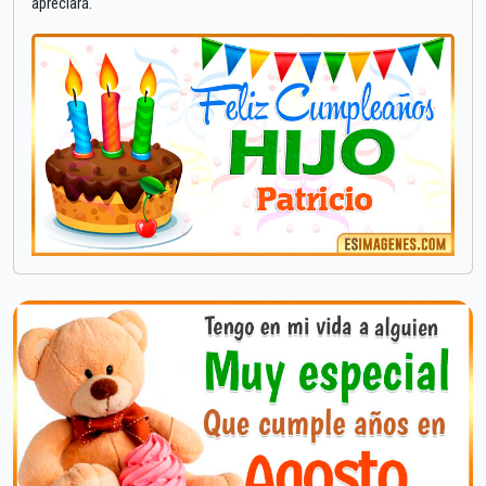
apreciará.