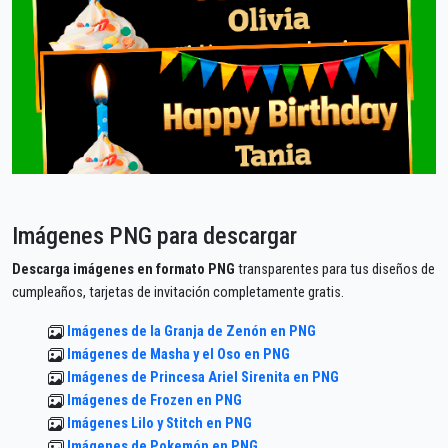
Imágenes PNG para descargar
Descarga imágenes en formato PNG
transparentes para tus diseños de
cumpleaños, tarjetas de invitación completamente gratis.
Imágenes de la Granja de Zenón en PNG
Imágenes de Masha y el Oso en PNG
Imágenes de Princesa Ariel Sirenita en PNG
Imágenes de Frozen en PNG
Imágenes Lilo y Stitch en PNG
Imágenes de Pokemón en PNG