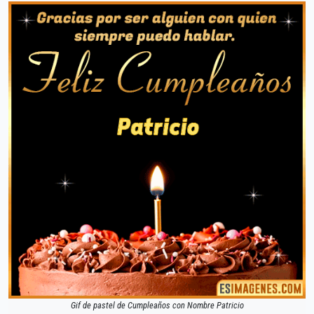
Gif de pastel de Cumpleaños con Nombre Patricio