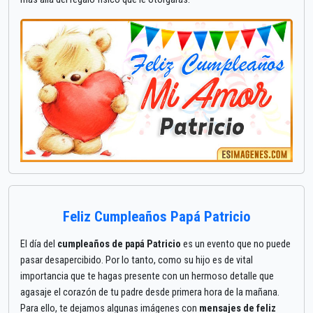
Feliz Cumpleaños Papá Patricio
El día del
cumpleaños de papá Patricio
es un evento que no puede
pasar desapercibido. Por lo tanto, como su hijo es de vital
importancia que te hagas presente con un hermoso detalle que
agasaje el corazón de tu padre desde primera hora de la mañana.
Para ello, te dejamos algunas imágenes con
mensajes de feliz