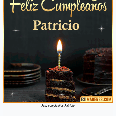
Feliz cumpleaños Patricio