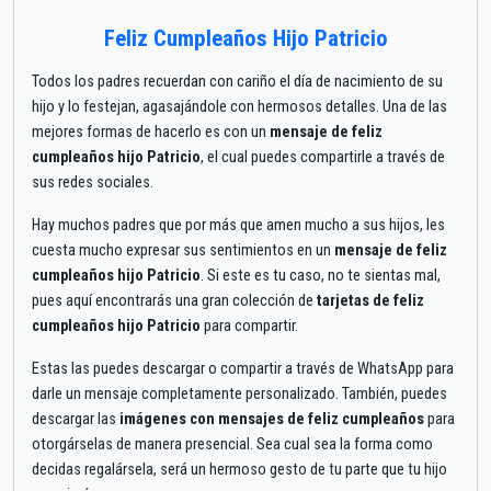
Feliz Cumpleaños Hijo Patricio
Todos los padres recuerdan con cariño el día de nacimiento de su
hijo y lo festejan, agasajándole con hermosos detalles. Una de las
mejores formas de hacerlo es con un
mensaje de feliz
cumpleaños hijo Patricio
, el cual puedes compartirle a través de
sus redes sociales.
Hay muchos padres que por más que amen mucho a sus hijos, les
cuesta mucho expresar sus sentimientos en un
mensaje de feliz
cumpleaños hijo Patricio
. Si este es tu caso, no te sientas mal,
pues aquí encontrarás una gran colección de
tarjetas de feliz
cumpleaños hijo Patricio
para compartir.
Estas las puedes descargar o compartir a través de WhatsApp para
darle un mensaje completamente personalizado. También, puedes
descargar las
imágenes con mensajes de feliz cumpleaños
para
otorgárselas de manera presencial. Sea cual sea la forma como
decidas regalársela, será un hermoso gesto de tu parte que tu hijo