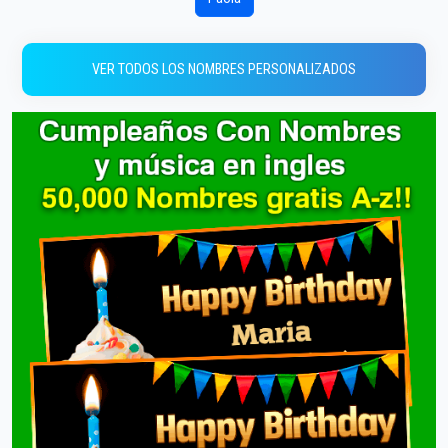
VER TODOS LOS NOMBRES PERSONALIZADOS