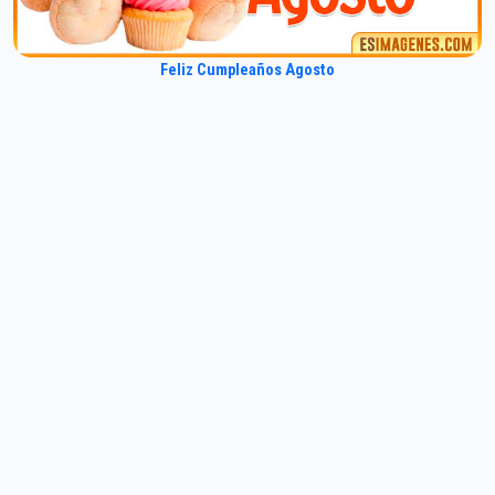
Feliz Cumpleaños Agosto