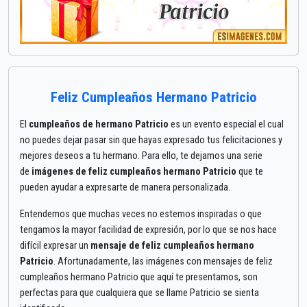
Feliz Cumpleaños Hermano Patricio
El
cumpleaños de hermano Patricio
es un evento especial el cual
no puedes dejar pasar sin que hayas expresado tus felicitaciones y
mejores deseos a tu hermano. Para ello, te dejamos una serie
de
imágenes de feliz cumpleaños hermano Patricio
que te
pueden ayudar a expresarte de manera personalizada.
Entendemos que muchas veces no estemos inspiradas o que
tengamos la mayor facilidad de expresión, por lo que se nos hace
difícil expresar un
mensaje de feliz cumpleaños hermano
Patricio
. Afortunadamente, las imágenes con mensajes de feliz
cumpleaños hermano Patricio que aquí te presentamos, son
perfectas para que cualquiera que se llame Patricio se sienta