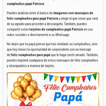
cumpleaños papá Patricio
.
Puedes analizar entre el banco de
imágenes con mensajes de
feliz cumpleaños para papá Patricio
y elegir el que creas que será
de su agrado para proceder a descargarla. También, puedes
compartir estas
tarjetas de cumpleaños papá Patricio
en sus
redes sociales o directamente a su Whatsapp.
No dejes que tu papá piense que has olvidado su cumpleaños, sino
que hoy tienes la oportunidad de sorprenderle con un mensaje
de
feliz cumpleaños para papá
que le haga sentir amado. También,
puedes imprimir cualquiera de estos mensajes de feliz cumpleaños
y obsequiarlos a manera de tarjeta.