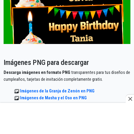
Imágenes PNG para descargar
Descarga imágenes en formato PNG
transparentes para tus diseños de
cumpleaños, tarjetas de invitación completamente gratis.
Imágenes de la Granja de Zenón en PNG
Imágenes de Masha y el Oso en PNG
Imágenes de Princesa Ariel Sirenita en PNG
Imágenes de Frozen en PNG
Imágenes Lilo y Stitch en PNG
Imágenes de Pokemón en PNG
Imágenes de Peppa Pig en PNG