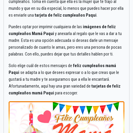
cumpleaños. Toma en cuenta que ella es la mujer que te trajo al
mundo y que en su día especial, lo menos que puedes hacer por ella
es enviarle una
tarjeta de feliz cumpleaños Paqui
.
Puedes optar por imprimir cualquiera de las
imágenes de feliz
cumpleaños Mamá Paqui
y anexarla al regalo que le vas a dar a tu
madre. Esta es una opción adecuada si deseas darle un mensaje
personalizado de cuanto le amas, pero eres una persona de pocas
palabras. Con ello, puedes dejar que tus detalles hablen por ti.
Solo elige cuál de estos mensajes de
feliz cumpleaños mamá
Paqui
se adapta a lo que desees expresar o a lo que creas que le
gustará a tu madre y te aseguramos que a ella le encantará.
Afortunadamente, aquí hay una gran variedad de
tarjetas de feliz
cumpleaños mamá Paqui
para escoger.