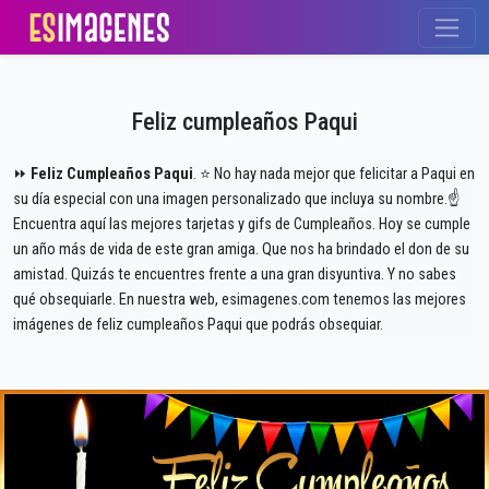
Feliz cumpleaños Paqui
⏩
Feliz Cumpleaños Paqui
. ⭐ No hay nada mejor que felicitar a Paqui en
su día especial con una imagen personalizado que incluya su nombre.☝
Encuentra aquí las mejores tarjetas y gifs de Cumpleaños. Hoy se cumple
un año más de vida de este gran amiga. Que nos ha brindado el don de su
amistad. Quizás te encuentres frente a una gran disyuntiva. Y no sabes
qué obsequiarle. En nuestra web, esimagenes.com tenemos las mejores
imágenes de feliz cumpleaños Paqui que podrás obsequiar.