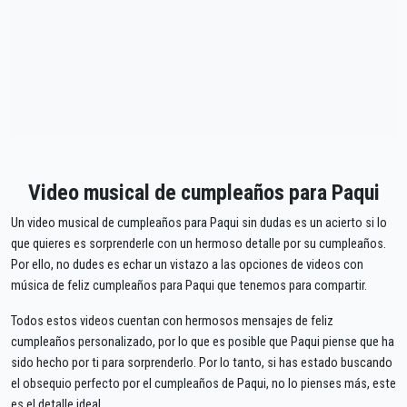
Video musical de cumpleaños para Paqui
Un video musical de cumpleaños para Paqui sin dudas es un acierto si lo
que quieres es sorprenderle con un hermoso detalle por su cumpleaños.
Por ello, no dudes es echar un vistazo a las opciones de videos con
música de feliz cumpleaños para Paqui que tenemos para compartir.
Todos estos videos cuentan con hermosos mensajes de feliz
cumpleaños personalizado, por lo que es posible que Paqui piense que ha
sido hecho por ti para sorprenderlo. Por lo tanto, si has estado buscando
el obsequio perfecto por el cumpleaños de Paqui, no lo pienses más, este
es el detalle ideal.