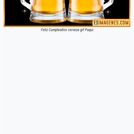
Feliz Cumpleaños cerveza gif Paqui