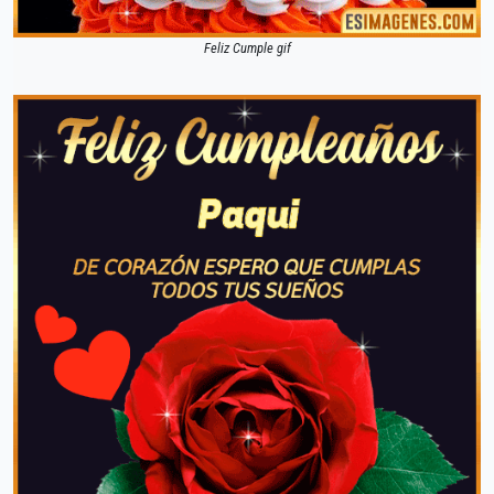
Feliz Cumple gif