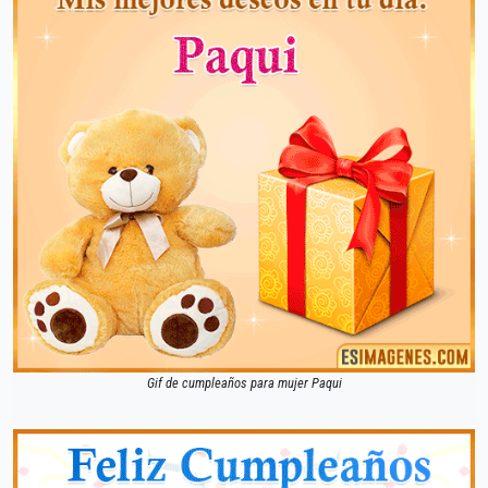
Gif de cumpleaños para mujer Paqui