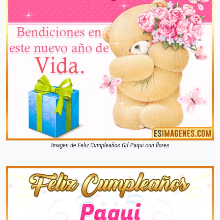
Imagen de Feliz Cumpleaños Gif Paqui con flores