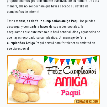
proporcionamos, preferiblemente que involucre su nombre. De esta
manera, ella no sospechará que hayas sacado su detalle de
cumpleaños de internet.
Estos
mensajes de feliz cumpleaños amiga Paqui
los puedes
descargar y compartir a través de sus redes sociales. Te
aseguramos que este mensaje la hará sentir aludida y agradecida de
que hayas recordado su cumpleaños. Un mensaje de
feliz
cumpleaños Amiga Paqui
servirá para fortalecer su amistad en
ese día especial.