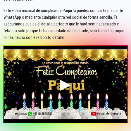
Este video musical de cumpleaños Paqui lo puedes compartir mediante
WhatsApp o mediante cualquier otra red social de forma sencilla. Te
aseguramos que es el detalle perfecto que le hará sentir agasajado y
feliz, no solo porque te has acordado de felicitarle, sino también porque
lo has hecho con ese bonito detalle.