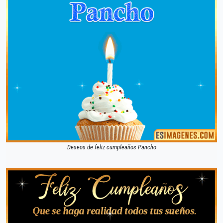
Deseos de feliz cumpleaños Pancho