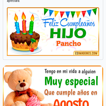
apreciará.