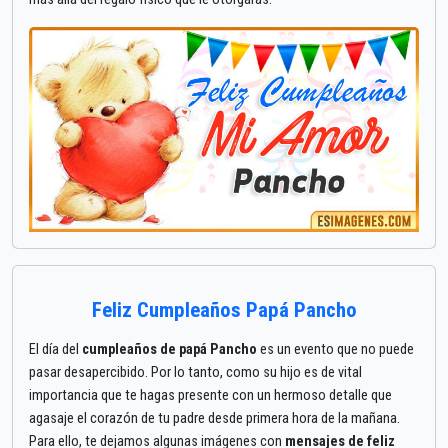
Feliz Cumpleaños Papá Pancho
El día del
cumpleaños de papá Pancho
es un evento que no puede
pasar desapercibido. Por lo tanto, como su hijo es de vital
importancia que te hagas presente con un hermoso detalle que
agasaje el corazón de tu padre desde primera hora de la mañana.
Para ello, te dejamos algunas imágenes con
mensajes de feliz