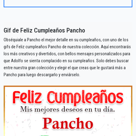
Gif de Feliz Cumpleaños Pancho
Obséquiale a Pancho el mejor detalle en su cumpleaños, con uno de los
gifs de Feliz cumpleaños Pancho de nuestra colección. Aquí encontrarás
los más creativos y divertidos, con bellos mensajes personalizados para
que Adolfo se sienta complacido en su cumpleaños. Solo debes buscar
entre nuestra gran colección y elegir el que creas que le gustará más a
Pancho para luego descargarlo y enviárselo.