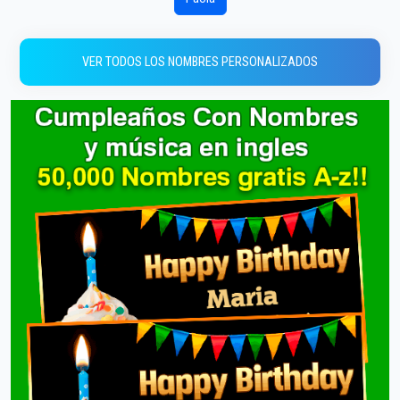
VER TODOS LOS NOMBRES PERSONALIZADOS