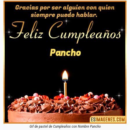
Gif de pastel de Cumpleaños con Nombre Pancho