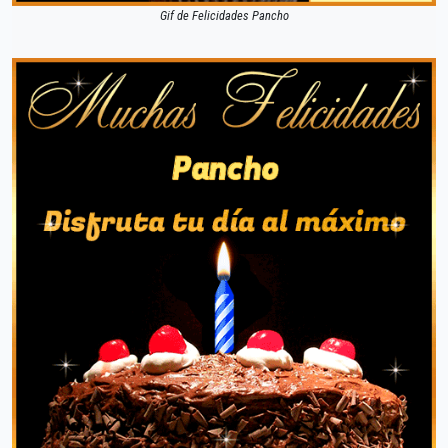
Gif de Felicidades Pancho