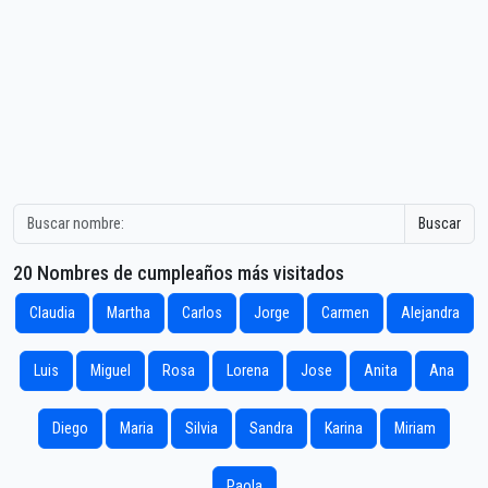
Buscar
20 Nombres de cumpleaños más visitados
Claudia
Martha
Carlos
Jorge
Carmen
Alejandra
Luis
Miguel
Rosa
Lorena
Jose
Anita
Ana
Diego
Maria
Silvia
Sandra
Karina
Miriam
Paola