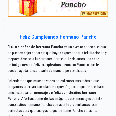
Feliz Cumpleaños Hermano Pancho
El
cumpleaños de hermano Pancho
es un evento especial el cual
no puedes dejar pasar sin que hayas expresado tus felicitaciones y
mejores deseos a tu hermano. Para ello, te dejamos una serie
de
imágenes de feliz cumpleaños hermano Pancho
que te
pueden ayudar a expresarte de manera personalizada.
Entendemos que muchas veces no estemos inspiradas o que
tengamos la mayor facilidad de expresión, por lo que se nos hace
difícil expresar un
mensaje de feliz cumpleaños hermano
Pancho
. Afortunadamente, las imágenes con mensajes de feliz
cumpleaños hermano Pancho que aquí te presentamos, son
perfectas para que cualquiera que se llame Pancho se sienta