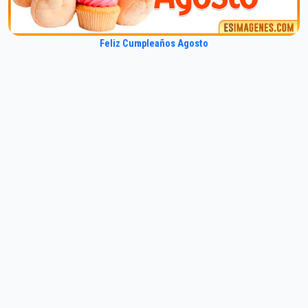
Feliz Cumpleaños Agosto