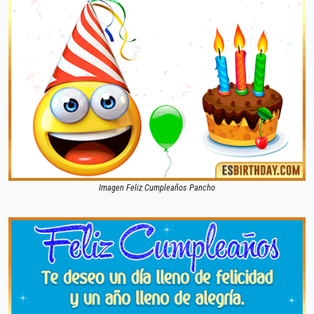
Imagen Feliz Cumpleaños Pancho