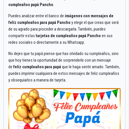
cumpleaños papá Pancho
.
Puedes analizar entre el banco de
imágenes con mensajes de
feliz cumpleaños para papá Pancho
y elegir el que creas que será
de su agrado para proceder a descargarla. También, puedes
compartir estas
tarjetas de cumpleaños papá Pancho
en sus
redes sociales o directamente a su Whatsapp.
No dejes que tu papá piense que has olvidado su cumpleaños, sino
que hoy tienes la oportunidad de sorprenderle con un mensaje
de
feliz cumpleaños para papá
que le haga sentir amado. También,
puedes imprimir cualquiera de estos mensajes de feliz cumpleaños
y obsequiarlos a manera de tarjeta.