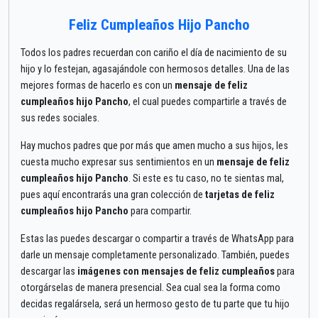
Feliz Cumpleaños Hijo Pancho
Todos los padres recuerdan con cariño el día de nacimiento de su
hijo y lo festejan, agasajándole con hermosos detalles. Una de las
mejores formas de hacerlo es con un
mensaje de feliz
cumpleaños hijo Pancho
, el cual puedes compartirle a través de
sus redes sociales.
Hay muchos padres que por más que amen mucho a sus hijos, les
cuesta mucho expresar sus sentimientos en un
mensaje de feliz
cumpleaños hijo Pancho
. Si este es tu caso, no te sientas mal,
pues aquí encontrarás una gran colección de
tarjetas de feliz
cumpleaños hijo Pancho
para compartir.
Estas las puedes descargar o compartir a través de WhatsApp para
darle un mensaje completamente personalizado. También, puedes
descargar las
imágenes con mensajes de feliz cumpleaños
para
otorgárselas de manera presencial. Sea cual sea la forma como
decidas regalársela, será un hermoso gesto de tu parte que tu hijo