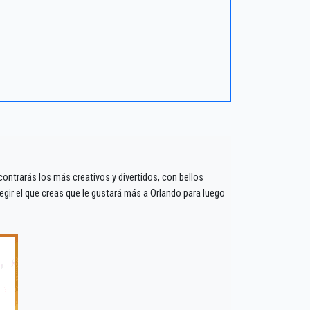
ontrarás los más creativos y divertidos, con bellos
ir el que creas que le gustará más a Orlando para luego