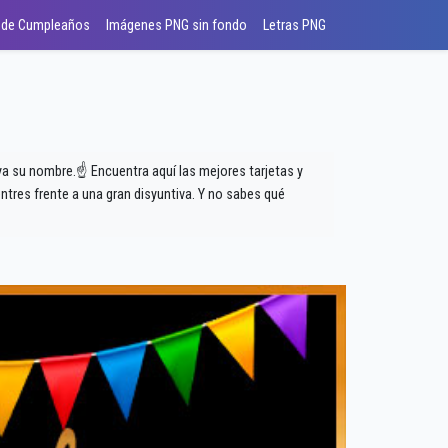
 de Cumpleaños
Imágenes PNG sin fondo
Letras PNG
uya su nombre.☝ Encuentra aquí las mejores tarjetas y
tres frente a una gran disyuntiva. Y no sabes qué