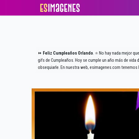
⏩
Feliz Cumpleaños Orlando
. ⭐ No hay nada mejor que
gifs de Cumpleaños. Hoy se cumple un año más de vida de
obsequiarle. En nuestra web, esimagenes.com tenemos l