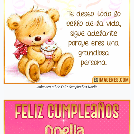
Imágenes gif de Feliz Cumpleaños Noelia