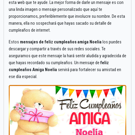
esta web que te ayude. La mejor forma de darle un mensaje es con
una linda imagen o mensaje personalizado que aquí te
proporcionamos, preferiblemente que involucre su nombre. De esta
manera, ella no sospechará que hayas sacado su detalle de
cumpleaños de internet.
Estos
mensajes de feliz cumpleaños amiga Noelia
los puedes
descargar y compartir a través de sus redes sociales. Te
aseguramos que este mensaje la hará sentir aludida y agradecida de
que hayas recordado su cumpleaños. Un mensaje de
feliz
cumpleaños Amiga Noelia
servirá para fortalecer su amistad en
ese día especial.