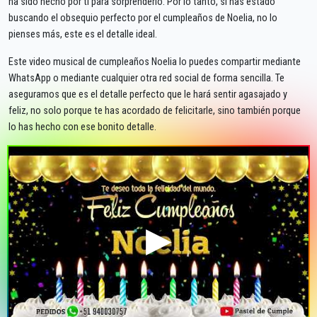
ha sido hecho por ti para sorprenderlo. Por lo tanto, si has estado
buscando el obsequio perfecto por el cumpleaños de Noelia, no lo
pienses más, este es el detalle ideal.
Este video musical de cumpleaños Noelia lo puedes compartir mediante
WhatsApp o mediante cualquier otra red social de forma sencilla. Te
aseguramos que es el detalle perfecto que le hará sentir agasajado y
feliz, no solo porque te has acordado de felicitarle, sino también porque
lo has hecho con ese bonito detalle.