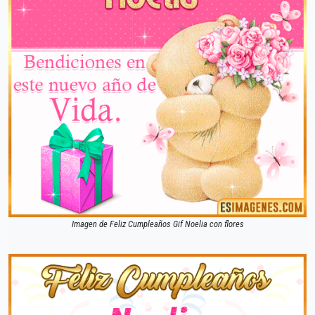
Imagen de Feliz Cumpleaños Gif Noelia con flores