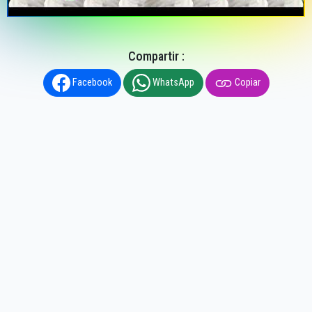
Compartir :
Facebook
WhatsApp
Copiar