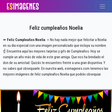
Feliz cumpleaños Noelia
⏩
Feliz Cumpleaños Noelia
. ⭐ No hay nada mejor que felicitar a Noelia
en su día especial con una imagen personalizado que incluya su nombre.
☝ Encuentra aquí las mejores tarjetas y gifs de Cumpleaños. Hoy se
cumple un año más de vida de este gran amiga. Que nos ha brindado el
don de su amistad. Quizás te encuentres frente a una gran disyuntiva. Y
no sabes qué obsequiarle. En nuestra web, esimagenes.com tenemos las
mejores imágenes de feliz cumpleaños Noelia que podrás obsequiar.