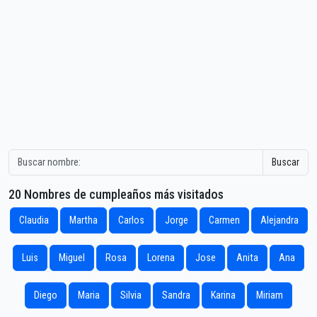
Buscar
20 Nombres de cumpleaños más visitados
Claudia
Martha
Carlos
Jorge
Carmen
Alejandra
Luis
Miguel
Rosa
Lorena
Jose
Anita
Ana
Diego
Maria
Silvia
Sandra
Karina
Miriam