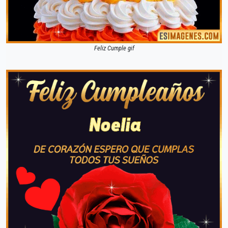
Feliz Cumple gif