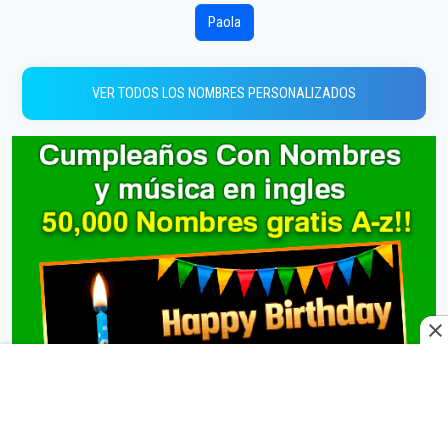
Paola
VER TODOS LOS NOMBRES PERSONALIZADOS