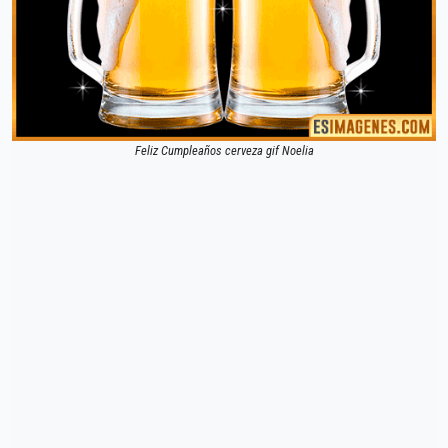
Feliz Cumpleaños cerveza gif Noelia