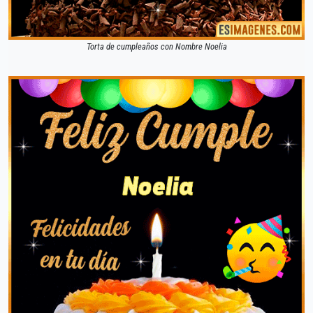
Torta de cumpleaños con Nombre Noelia