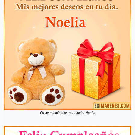
Gif de cumpleaños para mujer Noelia