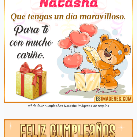
gif de feliz cumpleaños Natasha imágenes de regalos