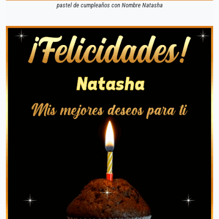
pastel de cumpleaños con Nombre Natasha