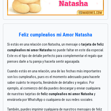
Feliz cumpleaños mi Amor Natasha
Si estás en una relación con Natasha, un mensaje o
tarjeta de feliz
cumpleaños mi amor Natasha
no puede faltar en este día especial.
Este es el tipo de detalle perfecto para complementar el regalo que
pienses darle a tu pareja y hacerla sentir agasajada.
Cuando estás en una relación, una de las fechas más importantes
son los cumpleaños, pues es el momento adecuado para hacerle
saber cuánto te importa, llenándole de detalles y regalos. Por
ejemplo, al comienzo del día puedes descargar y enviar cualquiera
de nuestras tarjetas de
feliz cumpleaños mi amor Natasha
y
enviársela por WhatsApp o cualquiera de sus redes sociales.
También, puedes imprimir cualquiera de nuestros mensajes de feliz