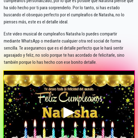
cumpleaños personalizado, por lo que es posible que Natasha piense que
ha sido hecho por ti para sorprenderlo. Por lo tanto, si has estado
buscando el obsequio perfecto por el cumpleaños de Natasha, no lo
pienses más, este es el detalle ideal.
Este video musical de cumpleaños Natasha lo puedes compartir
mediante WhatsApp o mediante cualquier otra red social de forma
sencilla. Te aseguramos que es el detalle perfecto que le hará sentir
agasajado y feliz, no solo porque te has acordado de felicitarle, sino
también porque lo has hecho con ese bonito detalle.