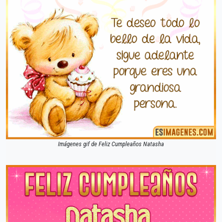
Imágenes gif de Feliz Cumpleaños Natasha