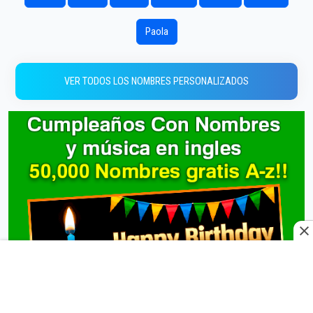
Paola
VER TODOS LOS NOMBRES PERSONALIZADOS