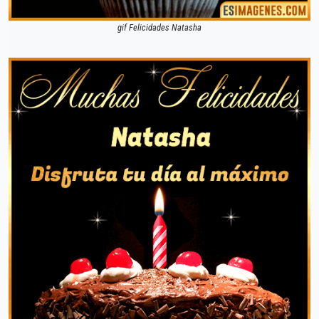
gif Felicidades Natasha