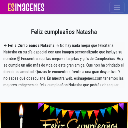
Feliz cumpleaños Natasha
⏩
Feliz Cumpleaños Natasha
. ⭐ No hay nada mejor que felicitar a
Natasha en su día especial con una imagen personalizado que incluya su
nombre.☝ Encuentra aquí las mejores tarjetas y gifs de Cumpleaños. Hoy
se cumple un año más de vida de este gran amiga. Que nos ha brindado el
don de su amistad. Quizás te encuentres frente a una gran disyuntiva. Y
no sabes qué obsequiarle. En nuestra web, esimagenes.com tenemos las
mejores imágenes de feliz cumpleaños Natasha que podrás obsequiar.