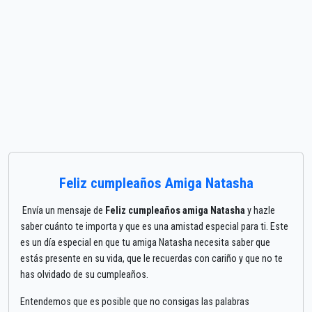
Feliz cumpleaños Amiga Natasha
Envía un mensaje de
Feliz cumpleaños amiga Natasha
y hazle
saber cuánto te importa y que es una amistad especial para ti. Este
es un día especial en que tu amiga Natasha necesita saber que
estás presente en su vida, que le recuerdas con cariño y que no te
has olvidado de su cumpleaños.
Entendemos que es posible que no consigas las palabras