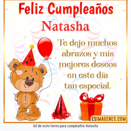
Gif de osito tierno para cumpleaños Natasha