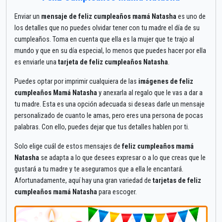
Enviar un
mensaje de feliz cumpleaños mamá Natasha
es uno de
los detalles que no puedes olvidar tener con tu madre el día de su
cumpleaños. Toma en cuenta que ella es la mujer que te trajo al
mundo y que en su día especial, lo menos que puedes hacer por ella
es enviarle una
tarjeta de feliz cumpleaños Natasha
.
Puedes optar por imprimir cualquiera de las
imágenes de feliz
cumpleaños Mamá Natasha
y anexarla al regalo que le vas a dar a
tu madre. Esta es una opción adecuada si deseas darle un mensaje
personalizado de cuanto le amas, pero eres una persona de pocas
palabras. Con ello, puedes dejar que tus detalles hablen por ti.
Solo elige cuál de estos mensajes de
feliz cumpleaños mamá
Natasha
se adapta a lo que desees expresar o a lo que creas que le
gustará a tu madre y te aseguramos que a ella le encantará.
Afortunadamente, aquí hay una gran variedad de
tarjetas de feliz
cumpleaños mamá Natasha
para escoger.