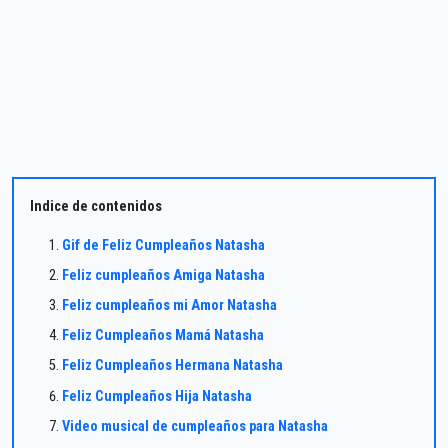
Indice de contenidos
Gif de Feliz Cumpleaños Natasha
Feliz cumpleaños Amiga Natasha
Feliz cumpleaños mi Amor Natasha
Feliz Cumpleaños Mamá Natasha
Feliz Cumpleaños Hermana Natasha
Feliz Cumpleaños Hija Natasha
Video musical de cumpleaños para Natasha