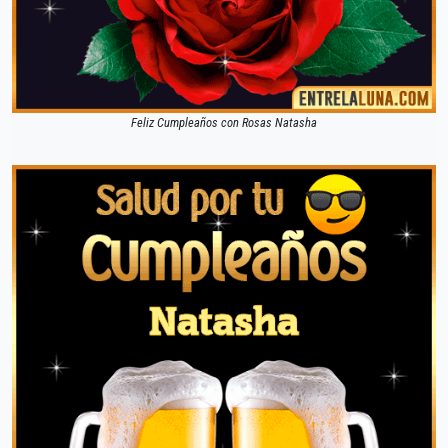
Feliz Cumpleaños con Rosas Natasha