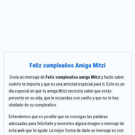
Feliz cumpleaños Amiga Mitzi
Envía un mensaje de
Feliz cumpleaños amiga Mitzi
y hazle saber
cuánto te importa y que es una amistad especial para ti. Este es un
día especial en que tu amiga Mitzi necesita saber que estás
presente en su vida, que le recuerdas con cariño y que no te has
olvidado de su cumpleaños.
Entendemos que es posible que no consigas las palabras
adecuadas para felicitarle y necesites alguna imagen o mensaje de
esta web que te ayude. La mejor forma de darle un mensaje es con