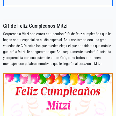
Gif de Feliz Cumpleaños Mitzi
Sorprende a Mitzi con estos estupendos Gifs de feliz cumpleaños que le
hagan sentir especial en su día especial. Aquí contamos con una gran
variedad de Gifs entre los que puedes elegir el que consideres que más le
gustará a Mitzi. Te aseguramos que Ana seguramente quedará fascinada
y sorprendida con cualquiera de estos Gifs, pues todos contienen
mensajes con palabras emotivas que le llegarán al corazón a Mitzi.