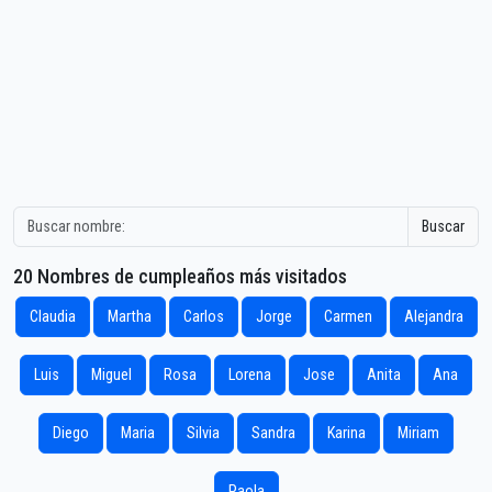
Buscar
20 Nombres de cumpleaños más visitados
Claudia
Martha
Carlos
Jorge
Carmen
Alejandra
Luis
Miguel
Rosa
Lorena
Jose
Anita
Ana
Diego
Maria
Silvia
Sandra
Karina
Miriam
Paola