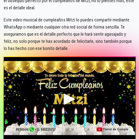
el obsequio perfecto por el cumpleaños de Mitzi, no lo pienses más, este
es el detalle ideal.
Este video musical de cumpleaños Mitzi lo puedes compartir mediante
WhatsApp o mediante cualquier otra red social de forma sencilla. Te
aseguramos que es el detalle perfecto que le hará sentir agasajado y
feliz, no solo porque te has acordado de felicitarle, sino también porque
lo has hecho con ese bonito detalle.