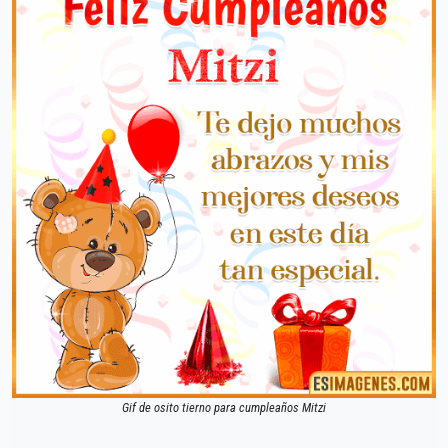
Gif de osito tierno para cumpleaños Mitzi