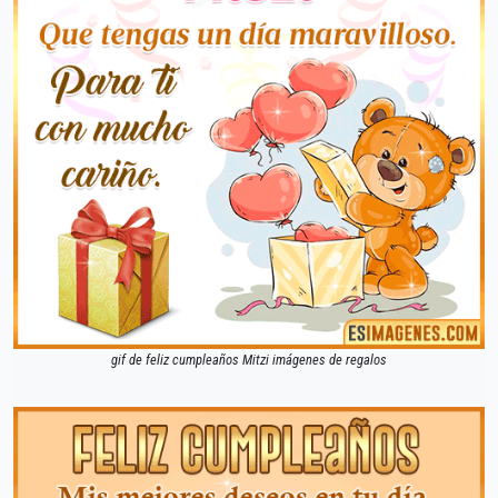
gif de feliz cumpleaños Mitzi imágenes de regalos