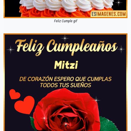
Feliz Cumple gif