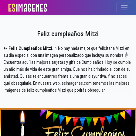
Feliz cumpleaños Mitzi
⏩
Feliz Cumpleaños Mitzi
. ⭐ No hay nada mejor que felicitar a Mitzi en
su día especial con una imagen personalizado que incluya su nombre.☝
Encuentra aquí las mejores tarjetas y gifs de Cumpleaños. Hoy se cumple
un año más de vida de este gran amiga. Que nos ha brindado el don de su
amistad. Quizás te encuentres frente a una gran disyuntiva. Y no sabes
qué obsequiarle. En nuestra web, esimagenes.com tenemos las mejores
imágenes de feliz cumpleaños Mitzi que podrás obsequiar.