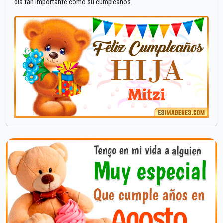
día tan importante como su cumpleaños.