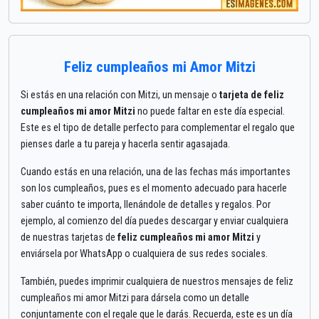
Feliz cumpleaños mi Amor Mitzi
Si estás en una relación con Mitzi, un mensaje o
tarjeta de feliz
cumpleaños mi amor Mitzi
no puede faltar en este día especial.
Este es el tipo de detalle perfecto para complementar el regalo que
pienses darle a tu pareja y hacerla sentir agasajada.
Cuando estás en una relación, una de las fechas más importantes
son los cumpleaños, pues es el momento adecuado para hacerle
saber cuánto te importa, llenándole de detalles y regalos. Por
ejemplo, al comienzo del día puedes descargar y enviar cualquiera
de nuestras tarjetas de
feliz cumpleaños mi amor Mitzi
y
enviársela por WhatsApp o cualquiera de sus redes sociales.
También, puedes imprimir cualquiera de nuestros mensajes de feliz
cumpleaños mi amor Mitzi para dársela como un detalle
conjuntamente con el regale que le darás. Recuerda, este es un día