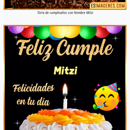
Torta de cumpleaños con Nombre Mitzi