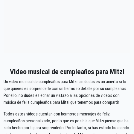
Video musical de cumpleaños para Mitzi
Un video musical de cumpleaños para Mitzi sin dudas es un acierto si lo
que quieres es sorprenderle con un hermoso detalle por su cumpleaños.
Por ello, no dudes es echar un vistazo a las opciones de videos con
música de feliz cumpleaños para Mitzi que tenemos para compartir.
Todos estos videos cuentan con hermosos mensajes de feliz
cumpleaños personalizado, por lo que es posible que Mitzi piense que ha
sido hecho por ti para sorprenderlo. Por lo tanto, si has estado buscando