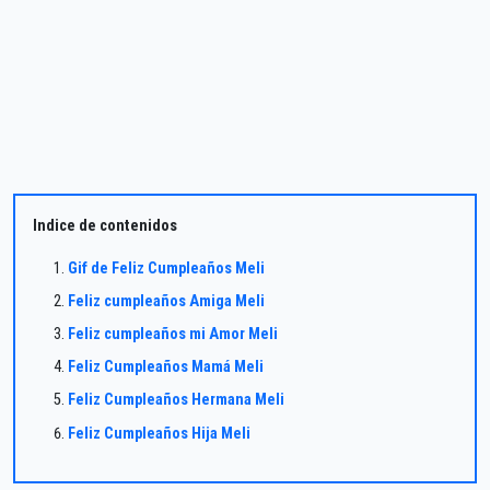
Indice de contenidos
Gif de Feliz Cumpleaños Meli
Feliz cumpleaños Amiga Meli
Feliz cumpleaños mi Amor Meli
Feliz Cumpleaños Mamá Meli
Feliz Cumpleaños Hermana Meli
Feliz Cumpleaños Hija Meli