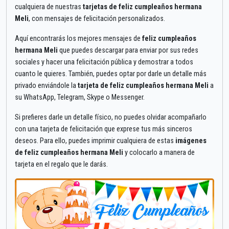
cualquiera de nuestras
tarjetas de feliz cumpleaños hermana
Meli
, con mensajes de felicitación personalizados.
Aquí encontrarás los mejores mensajes de
feliz cumpleaños
hermana Meli
que puedes descargar para enviar por sus redes
sociales y hacer una felicitación pública y demostrar a todos
cuanto le quieres. También, puedes optar por darle un detalle más
privado enviándole la
tarjeta de feliz cumpleaños hermana Meli
a
su WhatsApp, Telegram, Skype o Messenger.
Si prefieres darle un detalle físico, no puedes olvidar acompañarlo
con una tarjeta de felicitación que exprese tus más sinceros
deseos. Para ello, puedes imprimir cualquiera de estas
imágenes
de feliz cumpleaños hermana Meli
y colocarlo a manera de
tarjeta en el regalo que le darás.