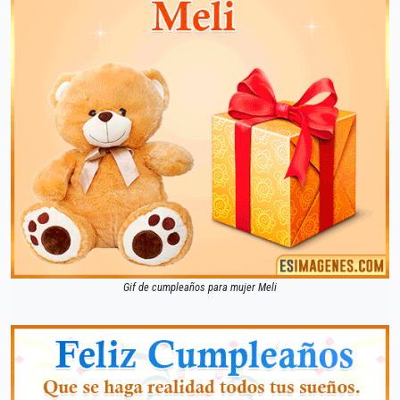
Gif de cumpleaños para mujer Meli