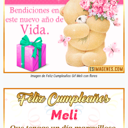
Imagen de Feliz Cumpleaños Gif Meli con flores