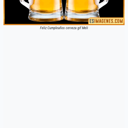
Feliz Cumpleaños cerveza gif Meli