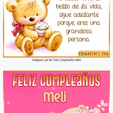
Imágenes gif de Feliz Cumpleaños Meli