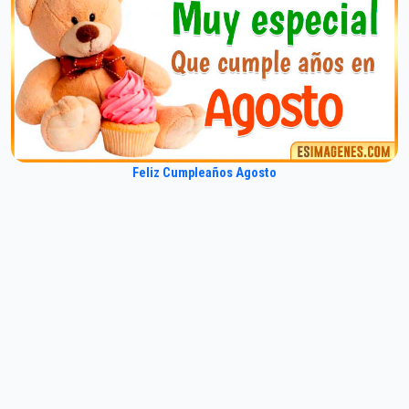
Feliz Cumpleaños Agosto