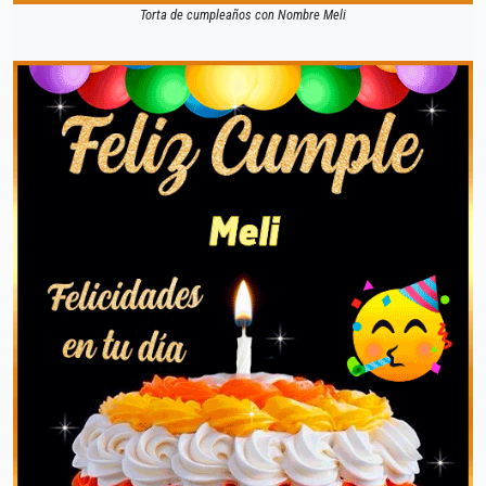
Torta de cumpleaños con Nombre Meli