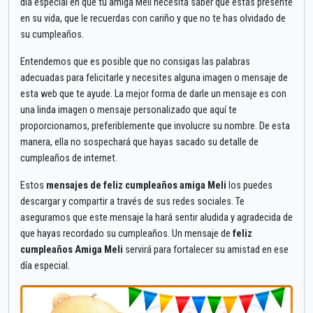
día especial en que tu amiga Meli necesita saber que estás presente
en su vida, que le recuerdas con cariño y que no te has olvidado de
su cumpleaños.
Entendemos que es posible que no consigas las palabras
adecuadas para felicitarle y necesites alguna imagen o mensaje de
esta web que te ayude. La mejor forma de darle un mensaje es con
una linda imagen o mensaje personalizado que aquí te
proporcionamos, preferiblemente que involucre su nombre. De esta
manera, ella no sospechará que hayas sacado su detalle de
cumpleaños de internet.
Estos
mensajes de feliz cumpleaños amiga Meli
los puedes
descargar y compartir a través de sus redes sociales. Te
aseguramos que este mensaje la hará sentir aludida y agradecida de
que hayas recordado su cumpleaños. Un mensaje de
feliz
cumpleaños Amiga Meli
servirá para fortalecer su amistad en ese
día especial.