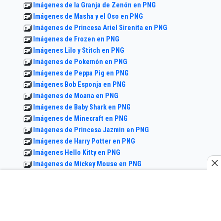
Imágenes de la Granja de Zenón en PNG
Imágenes de Masha y el Oso en PNG
Imágenes de Princesa Ariel Sirenita en PNG
Imágenes de Frozen en PNG
Imágenes Lilo y Stitch en PNG
Imágenes de Pokemón en PNG
Imágenes de Peppa Pig en PNG
Imágenes Bob Esponja en PNG
Imágenes de Moana en PNG
Imágenes de Baby Shark en PNG
Imágenes de Minecraft en PNG
Imágenes de Princesa Jazmin en PNG
Imágenes de Harry Potter en PNG
Imágenes Hello Kitty en PNG
Imágenes de Mickey Mouse en PNG
Imágenes de Dragón Ball en PNG
Imágenes de Cleo y Cuquin en PNG
Imágenes de Princesita Sofia en PNG
Imágenes de Among us en PNG
Imágenes de Toy Story en PNG