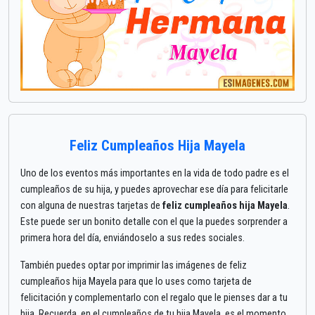
Feliz Cumpleaños Hija Mayela
Uno de los eventos más importantes en la vida de todo padre es el
cumpleaños de su hija, y puedes aprovechar ese día para felicitarle
con alguna de nuestras tarjetas de
feliz cumpleaños hija Mayela
.
Este puede ser un bonito detalle con el que la puedes sorprender a
primera hora del día, enviándoselo a sus redes sociales.
También puedes optar por imprimir las imágenes de feliz
cumpleaños hija Mayela para que lo uses como tarjeta de
felicitación y complementarlo con el regalo que le pienses dar a tu
hija. Recuerda, en el cumpleaños de tu hija Mayela, es el momento