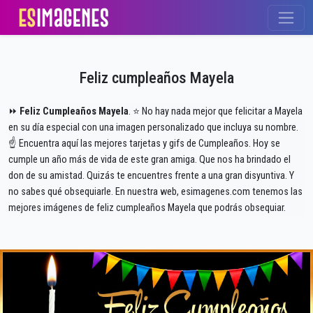
Feliz cumpleaños Mayela
⏩
Feliz Cumpleaños Mayela
. ⭐ No hay nada mejor que felicitar a Mayela
en su día especial con una imagen personalizado que incluya su nombre.
☝ Encuentra aquí las mejores tarjetas y gifs de Cumpleaños. Hoy se
cumple un año más de vida de este gran amiga. Que nos ha brindado el
don de su amistad. Quizás te encuentres frente a una gran disyuntiva. Y
no sabes qué obsequiarle. En nuestra web, esimagenes.com tenemos las
mejores imágenes de feliz cumpleaños Mayela que podrás obsequiar.