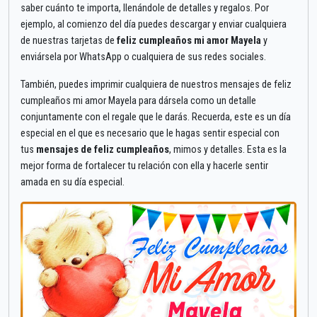
saber cuánto te importa, llenándole de detalles y regalos. Por
ejemplo, al comienzo del día puedes descargar y enviar cualquiera
de nuestras tarjetas de
feliz cumpleaños mi amor Mayela
y
enviársela por WhatsApp o cualquiera de sus redes sociales.
También, puedes imprimir cualquiera de nuestros mensajes de feliz
cumpleaños mi amor Mayela para dársela como un detalle
conjuntamente con el regale que le darás. Recuerda, este es un día
especial en el que es necesario que le hagas sentir especial con
tus
mensajes de feliz cumpleaños
, mimos y detalles. Esta es la
mejor forma de fortalecer tu relación con ella y hacerle sentir
amada en su día especial.