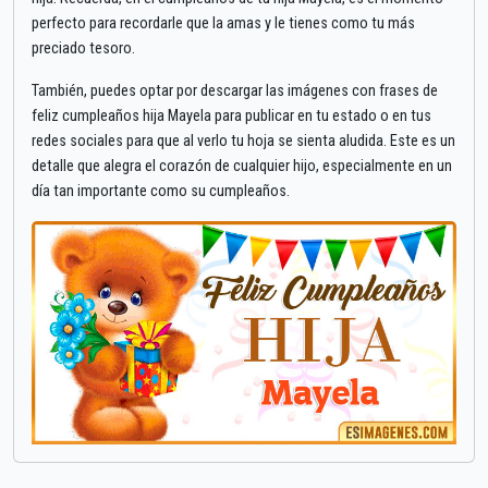
perfecto para recordarle que la amas y le tienes como tu más
preciado tesoro.
También, puedes optar por descargar las imágenes con frases de
feliz cumpleaños hija Mayela para publicar en tu estado o en tus
redes sociales para que al verlo tu hoja se sienta aludida. Este es un
detalle que alegra el corazón de cualquier hijo, especialmente en un
día tan importante como su cumpleaños.