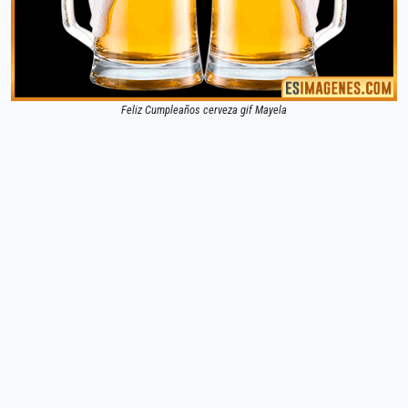
Feliz Cumpleaños cerveza gif Mayela