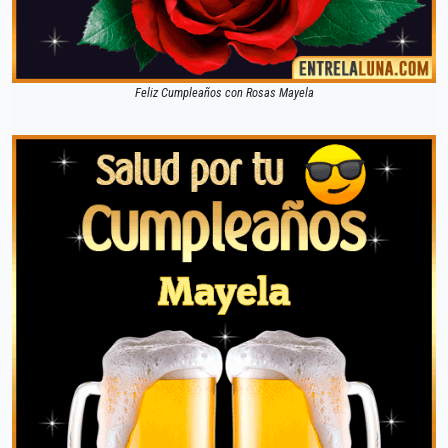
Feliz Cumpleaños con Rosas Mayela