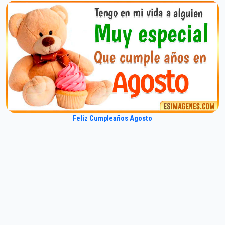
Feliz Cumpleaños Agosto