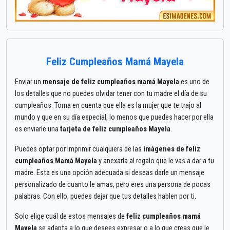
Feliz Cumpleaños Mamá Mayela
Enviar un
mensaje de feliz cumpleaños mamá Mayela
es uno de
los detalles que no puedes olvidar tener con tu madre el día de su
cumpleaños. Toma en cuenta que ella es la mujer que te trajo al
mundo y que en su día especial, lo menos que puedes hacer por ella
es enviarle una
tarjeta de feliz cumpleaños Mayela
.
Puedes optar por imprimir cualquiera de las
imágenes de feliz
cumpleaños Mamá Mayela
y anexarla al regalo que le vas a dar a tu
madre. Esta es una opción adecuada si deseas darle un mensaje
personalizado de cuanto le amas, pero eres una persona de pocas
palabras. Con ello, puedes dejar que tus detalles hablen por ti.
Solo elige cuál de estos mensajes de
feliz cumpleaños mamá
Mayela
se adapta a lo que desees expresar o a lo que creas que le