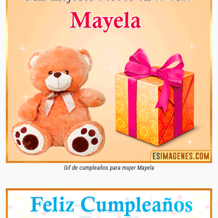
Gif de cumpleaños para mujer Mayela