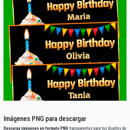
Imágenes PNG para descargar
Descarga imágenes en formato PNG
transparentes para tus diseños de