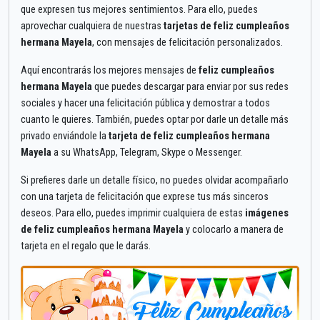
que expresen tus mejores sentimientos. Para ello, puedes
aprovechar cualquiera de nuestras
tarjetas de feliz cumpleaños
hermana Mayela
, con mensajes de felicitación personalizados.
Aquí encontrarás los mejores mensajes de
feliz cumpleaños
hermana Mayela
que puedes descargar para enviar por sus redes
sociales y hacer una felicitación pública y demostrar a todos
cuanto le quieres. También, puedes optar por darle un detalle más
privado enviándole la
tarjeta de feliz cumpleaños hermana
Mayela
a su WhatsApp, Telegram, Skype o Messenger.
Si prefieres darle un detalle físico, no puedes olvidar acompañarlo
con una tarjeta de felicitación que exprese tus más sinceros
deseos. Para ello, puedes imprimir cualquiera de estas
imágenes
de feliz cumpleaños hermana Mayela
y colocarlo a manera de
tarjeta en el regalo que le darás.