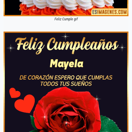
Feliz Cumple gif