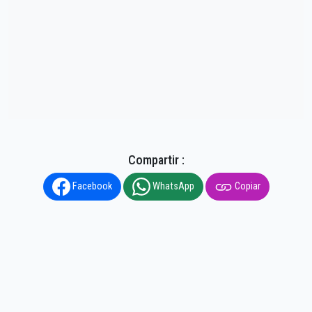
Compartir :
Facebook
WhatsApp
Copiar