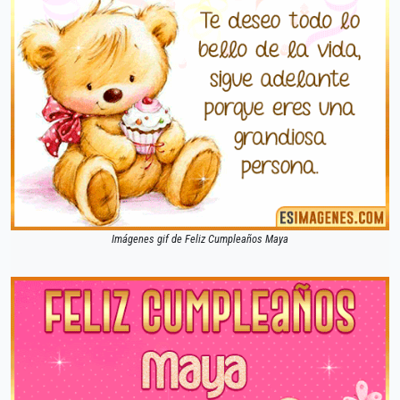
Imágenes gif de Feliz Cumpleaños Maya