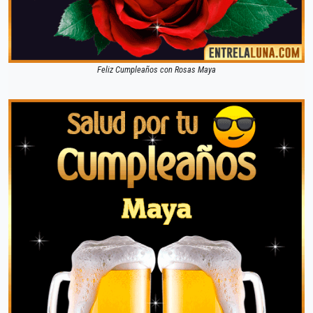
Feliz Cumpleaños con Rosas Maya