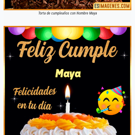
Torta de cumpleaños con Nombre Maya