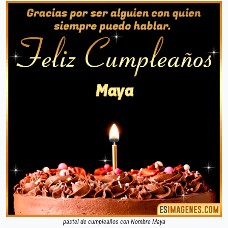
pastel de cumpleaños con Nombre Maya