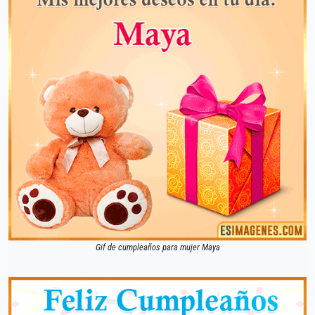
Gif de cumpleaños para mujer Maya