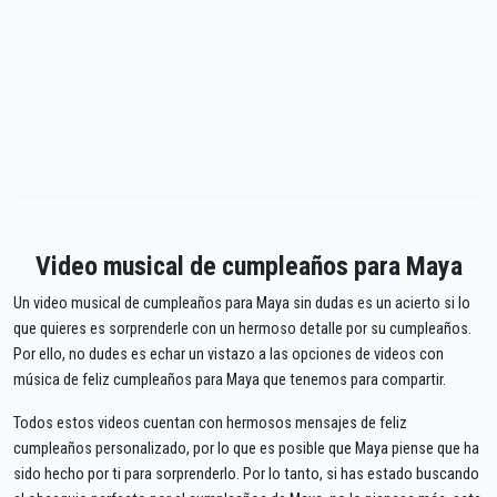
Video musical de cumpleaños para Maya
Un video musical de cumpleaños para Maya sin dudas es un acierto si lo
que quieres es sorprenderle con un hermoso detalle por su cumpleaños.
Por ello, no dudes es echar un vistazo a las opciones de videos con
música de feliz cumpleaños para Maya que tenemos para compartir.
Todos estos videos cuentan con hermosos mensajes de feliz
cumpleaños personalizado, por lo que es posible que Maya piense que ha
sido hecho por ti para sorprenderlo. Por lo tanto, si has estado buscando