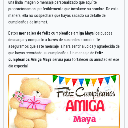
una linda imagen o mensaje personalizado que aquí te
proporcionamos, preferiblemente que involucre su nombre. De esta
manera, ella no sospechará que hayas sacado su detalle de
cumpleaños de internet.
Estos
mensajes de feliz cumpleaños amiga Maya
los puedes
descargar y compartir a través de sus redes sociales. Te
aseguramos que este mensaje la hará sentir aludida y agradecida de
que hayas recordado su cumpleaños. Un mensaje de
feliz
cumpleaños Amiga Maya
servirá para fortalecer su amistad en ese
día especial.