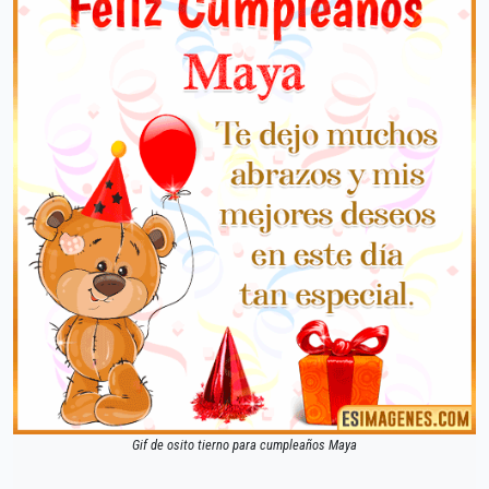
Gif de osito tierno para cumpleaños Maya